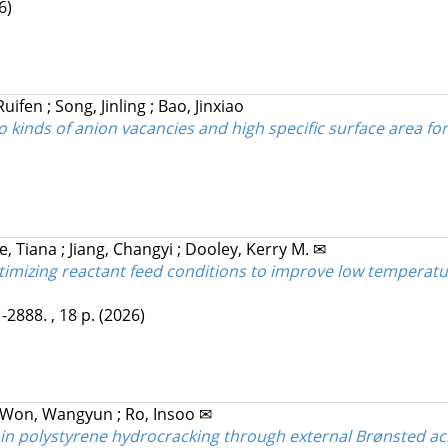
6)
Ruifen
;
Song, Jinling
;
Bao, Jinxiao
 kinds of anion vacancies and high specific surface area for
e, Tiana
;
Jiang, Changyi
;
Dooley, Kerry M. ✉
timizing reactant feed conditions to improve low temperature
-2888. , 18 p.
(2026)
Won, Wangyun
;
Ro, Insoo ✉
n polystyrene hydrocracking through external Brønsted acid