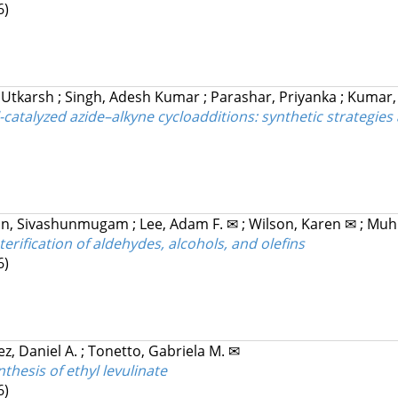
6)
 Utkarsh
;
Singh, Adesh Kumar
;
Parashar, Priyanka
;
Kumar,
l-catalyzed azide–alkyne cycloadditions: synthetic strategies
an, Sivashunmugam
;
Lee, Adam F. ✉
;
Wilson, Karen ✉
;
Muhl
erification of aldehydes, alcohols, and olefins
6)
z, Daniel A.
;
Tonetto, Gabriela M. ✉
nthesis of ethyl levulinate
6)