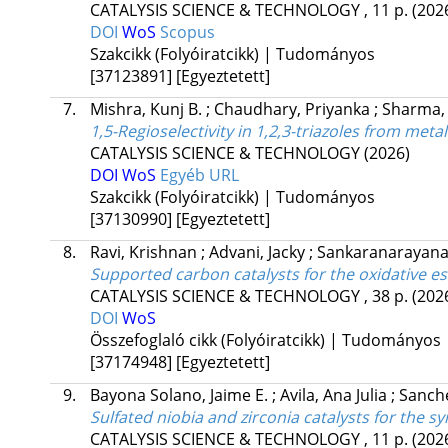
CATALYSIS SCIENCE & TECHNOLOGY
, 11 p.
(202
DOI
WoS
Scopus
Szakcikk (Folyóiratcikk) | Tudományos
[37123891]
[Egyeztetett]
7.
Mishra, Kunj B.
;
Chaudhary, Priyanka
;
Sharma,
1,5-Regioselectivity in 1,2,3-triazoles from meta
CATALYSIS SCIENCE & TECHNOLOGY
(2026)
DOI
WoS
Egyéb URL
Szakcikk (Folyóiratcikk) | Tudományos
[37130990]
[Egyeztetett]
8.
Ravi, Krishnan
;
Advani, Jacky
;
Sankaranarayan
Supported carbon catalysts for the oxidative est
CATALYSIS SCIENCE & TECHNOLOGY
, 38 p.
(202
DOI
WoS
Összefoglaló cikk (Folyóiratcikk) | Tudományos
[37174948]
[Egyeztetett]
9.
Bayona Solano, Jaime E.
;
Avila, Ana Julia
;
Sanche
Sulfated niobia and zirconia catalysts for the sy
CATALYSIS SCIENCE & TECHNOLOGY
, 11 p.
(202