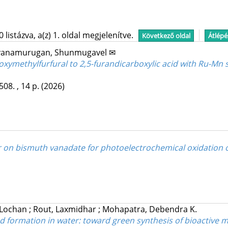
istázva, a(z) 1. oldal megjelenítve.
Következő oldal
Átlépé
vanamurugan, Shunmugavel ✉
hydroxymethylfurfural to 2,5-furandicarboxylic acid with Ru
508. , 14 p.
(2026)
on bismuth vanadate for photoelectrochemical oxidation o
 Lochan
;
Rout, Laxmidhar
;
Mohapatra, Debendra K.
nd formation in water: toward green synthesis of bioactive 