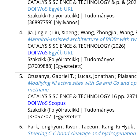
CATALYSIS SCIENCE & TECHNOLOGY
&
p. &
(202
DOI
WoS
Egyéb URL
Szakcikk (Folyóiratcikk) | Tudományos
[36897759]
[Nyilvános]
4.
Jia, Jinglei
;
Liu, Xipeng
;
Wang, Zhongjia
;
Wang, 
Mannitol-assisted architecture of BiOBr with two
CATALYSIS SCIENCE & TECHNOLOGY
(2026)
DOI
WoS
Egyéb URL
Szakcikk (Folyóiratcikk) | Tudományos
[37009888]
[Egyeztetett]
5.
Otusanya, Gabriel T.
;
Lucas, Jonathan
;
Plaisanc
Modifying Ni active sites with Ga and Co and op
methane
CATALYSIS SCIENCE & TECHNOLOGY
16
pp. 2871
DOI
WoS
Scopus
Szakcikk (Folyóiratcikk) | Tudományos
[37057707]
[Egyeztetett]
6.
Park, Jonghyun
;
Kwon, Taeeun
;
Kang, Ki Hyuk
;
Steering C-C bond cleavage and hydrogenation i