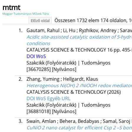
mtmt
Magyar Tudományos Művek Tára
Összesen 1732 elem 174 oldalon, 10 l
Előző oldal
1.
Gautam, Rahul
;
Li, Hu
;
Ryzhikov, Andrey
;
Sara
Acidic site-assisted catalytic oxidation of 5-
conditions
CATALYSIS SCIENCE & TECHNOLOGY
16
pp. 495-
DOI
WoS
Szakcikk (Folyóiratcikk) | Tudományos
[36670285]
[Nyilvános]
2.
Zhang, Yuming
;
Hellgardt, Klaus
Heterogenous Ni(OH) 2 /NiOOH redox mediator 
CATALYSIS SCIENCE & TECHNOLOGY
(2026)
DOI
WoS
Egyéb URL
Szakcikk (Folyóiratcikk) | Tudományos
[36881018]
[Nyilvános]
3.
Swain, Amlan
;
Behera, Bedabyas
;
Samal, Saroj
CuNiO 2 nano catalyst for efficient Csp 2 –S bo