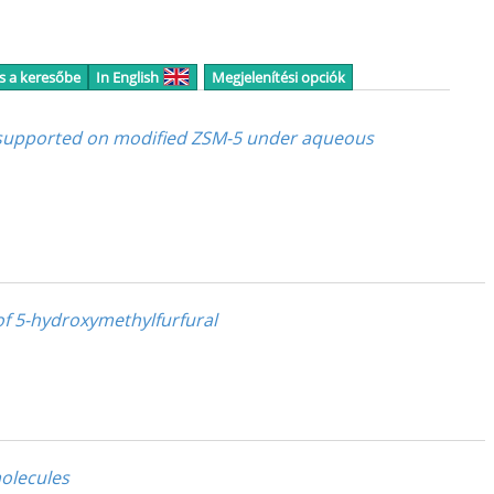
s a keresőbe
In English
Megjelenítési opciók
-Mn supported on modified ZSM-5 under aqueous
f 5-hydroxymethylfurfural
molecules