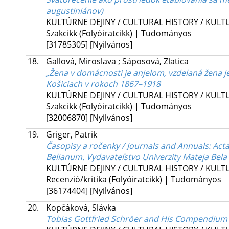
augustiniánov)
KULTÚRNE DEJINY / CULTURAL HISTORY / KUL
Szakcikk (Folyóiratcikk) | Tudományos
[31785305]
[Nyilvános]
18.
Gallová, Miroslava
;
Sáposová, Zlatica
„Žena v domácnosti je anjelom, vzdelaná žena je
Košiciach v rokoch 1867–1918
KULTÚRNE DEJINY / CULTURAL HISTORY / KUL
Szakcikk (Folyóiratcikk) | Tudományos
[32006870]
[Nyilvános]
19.
Griger, Patrik
Časopisy a ročenky / Journals and Annuals
: Act
Belianum. Vydavateľstvo Univerzity Mateja Bela v
KULTÚRNE DEJINY / CULTURAL HISTORY / KUL
Recenzió/kritika (Folyóiratcikk) | Tudományos
[36174404]
[Nyilvános]
20.
Kopčáková, Slávka
Tobias Gottfried Schröer and His Compendium o