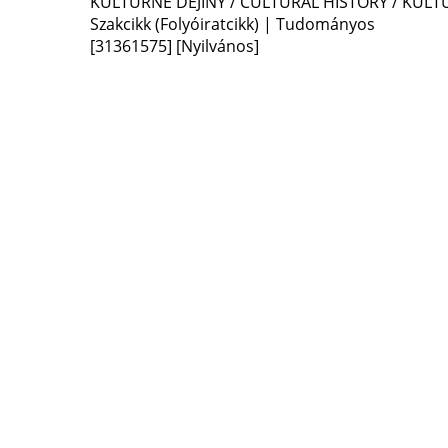
KULTÚRNE DEJINY / CULTURAL HISTORY / KUL
Szakcikk (Folyóiratcikk) | Tudományos
[31361575]
[Nyilvános]