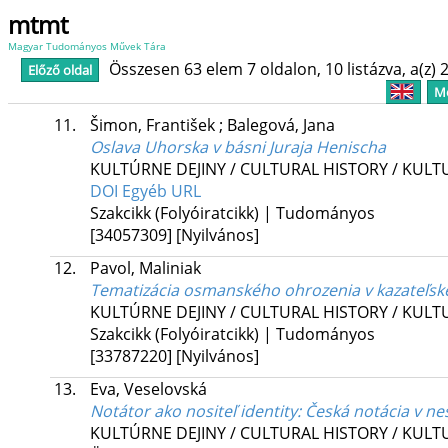
mtmt
Magyar Tudományos Művek Tára
Összesen 63 elem 7 oldalon, 10 listázva, a(z) 2
Előző oldal
Me
11.
Šimon, František
;
Balegová, Jana
Oslava Uhorska v básni Juraja Henischa
KULTÚRNE DEJINY / CULTURAL HISTORY / KUL
DOI
Egyéb URL
Szakcikk (Folyóiratcikk) | Tudományos
[34057309]
[Nyilvános]
12.
Pavol, Maliniak
Tematizácia osmanského ohrozenia v kazateľsk
KULTÚRNE DEJINY / CULTURAL HISTORY / KUL
Szakcikk (Folyóiratcikk) | Tudományos
[33787220]
[Nyilvános]
13.
Eva, Veselovská
Notátor ako nositeľ identity
: Česká notácia v n
KULTÚRNE DEJINY / CULTURAL HISTORY / KUL