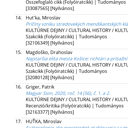
Összefoglaló cikk (Folyóiratcikk) | Tudományos
[33087565]
[Nyilvános]
14.
Hut'ka, Miroslav
Príčiny vzniku stredovekých mendikantských kl
KULTÚRNE DEJINY / CULTURAL HISTORY / KUL
Szakcikk (Folyóiratcikk) | Tudományos
[32106349]
[Nyilvános]
15.
Magdoško, Drahoslav
Najstaršia elita mesta Košice: richtári a prísažn
KULTÚRNE DEJINY / CULTURAL HISTORY / KUL
Szakcikk (Folyóiratcikk) | Tudományos
[32080128]
[Nyilvános]
16.
Griger, Patrik
Magyar Sion, 2020, roč. 14 (56), č. 1. a 2.
KULTÚRNE DEJINY / CULTURAL HISTORY / KUL
Recenzió/kritika (Folyóiratcikk) | Tudományos
[32163377]
[Nyilvános]
17.
HUŤKA, Miroslav
Svätorečenie ako prostriedok etablovania sa 