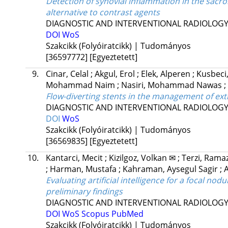
Detection of synovial inflammation in the sacro
alternative to contrast agents
DIAGNOSTIC AND INTERVENTIONAL RADIOLOG
DOI
WoS
Szakcikk (Folyóiratcikk) | Tudományos
[36597772]
[Egyeztetett]
9.
Cinar, Celal
;
Akgul, Erol
;
Elek, Alperen
;
Kusbec
Mohammad Naim
;
Nasiri, Mohammad Nawas
;
Flow-diverting stents in the management of ext
DIAGNOSTIC AND INTERVENTIONAL RADIOLOG
DOI
WoS
Szakcikk (Folyóiratcikk) | Tudományos
[36569835]
[Egyeztetett]
10.
Kantarci, Mecit
;
Kizilgoz, Volkan ✉
;
Terzi, Ram
;
Harman, Mustafa
;
Kahraman, Aysegul Sagir
;
A
Evaluating artificial intelligence for a focal n
preliminary findings
DIAGNOSTIC AND INTERVENTIONAL RADIOLOG
DOI
WoS
Scopus
PubMed
Szakcikk (Folyóiratcikk) | Tudományos