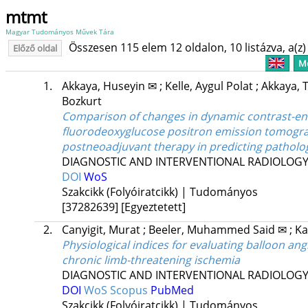
mtmt
Magyar Tudományos Művek Tára
Összesen 115 elem 12 oldalon, 10 listázva, a(z) 
Előző oldal
Me
1.
Akkaya, Huseyin ✉
;
Kelle, Aygul Polat
;
Akkaya, 
Bozkurt
Comparison of changes in dynamic contrast-en
fluorodeoxyglucose positron emission tomogr
postneoadjuvant therapy in predicting patholog
DIAGNOSTIC AND INTERVENTIONAL RADIOLOG
DOI
WoS
Szakcikk (Folyóiratcikk) | Tudományos
[37282639]
[Egyeztetett]
2.
Canyigit, Murat
;
Beeler, Muhammed Said ✉
;
Ka
Physiological indices for evaluating balloon an
chronic limb-threatening ischemia
DIAGNOSTIC AND INTERVENTIONAL RADIOLOG
DOI
WoS
Scopus
PubMed
Szakcikk (Folyóiratcikk) | Tudományos