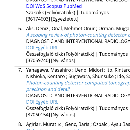
DOI
WoS
Scopus
PubMed
Szakcikk (Folyóiratcikk) | Tudományos
[36174603]
[Egyeztetett]
6.
Alis, Deniz
;
Önal, Mehmet Onur
;
Orman, Müjg
A scoping review of photon-counting detector
DIAGNOSTIC AND INTERVENTIONAL RADIOLOG
DOI
Egyéb URL
Összefoglaló cikk (Folyóiratcikk) | Tudományos
[37059740]
[Nyilvános]
7.
Yanagawa, Masahiro
;
Ueno, Midori
;
Ito, Rintar
Nishioka, Kentaro
;
Sugawara, Shunsuke
;
Ide, 
Photon-counting detector computed tomography
precision and detail
DIAGNOSTIC AND INTERVENTIONAL RADIOLOG
DOI
Egyéb URL
Összefoglaló cikk (Folyóiratcikk) | Tudományos
[37060154]
[Nyilvános]
8.
Agirlar, Murat ✉
;
Genc, Baris
;
Ozbalci, Aysu Ba