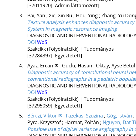
[37011920]
[Admin láttamozott]
3.
Bai, Yan
;
Xie, Xin Ru
;
Hou, Ying
;
Zhang, Yu Do
Texture analysis enhances diagnostic accuracy 
System in magnetic resonance imaging
DIAGNOSTIC AND INTERVENTIONAL RADIOLOG
DOI
WoS
Szakcikk (Folyóiratcikk) | Tudományos
[37284397]
[Egyeztetett]
4.
Ayaz, Ercan ✉
;
Guclu, Hasan
;
Oktay, Ayse Betul
Diagnostic accuracy of convolutional neural net
conventional radiographs in a pediatric popula
DIAGNOSTIC AND INTERVENTIONAL RADIOLOG
DOI
WoS
Szakcikk (Folyóiratcikk) | Tudományos
[37295059]
[Egyeztetett]
5.
Bérczi, Viktor ✉
;
Fazekas, Szuzina
;
Góg, István
;
Pyra, Krzysztof
;
Harmat, Zoltán
;
Nguyen, Dat T
Possible use of digital variance angiography in 
DIAGNOSTIC AND INTERVENTIONAL RADIOLOG