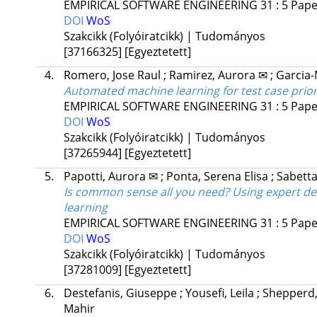
EMPIRICAL SOFTWARE ENGINEERING
31
:
5
Paper
DOI
WoS
Szakcikk (Folyóiratcikk) | Tudományos
[37166325]
[Egyeztetett]
4.
Romero, Jose Raul
;
Ramirez, Aurora ✉
;
Garcia-
Automated machine learning for test case prior
EMPIRICAL SOFTWARE ENGINEERING
31
:
5
Paper
DOI
WoS
Szakcikk (Folyóiratcikk) | Tudományos
[37265944]
[Egyeztetett]
5.
Papotti, Aurora ✉
;
Ponta, Serena Elisa
;
Sabett
Is common sense all you need? Using expert defi
learning
EMPIRICAL SOFTWARE ENGINEERING
31
:
5
Paper
DOI
WoS
Szakcikk (Folyóiratcikk) | Tudományos
[37281009]
[Egyeztetett]
6.
Destefanis, Giuseppe
;
Yousefi, Leila
;
Shepperd,
Mahir