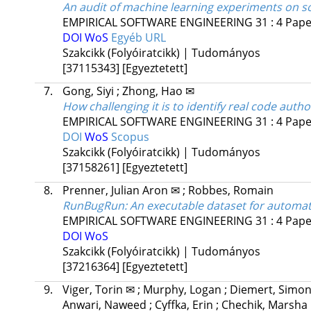
An audit of machine learning experiments on so
EMPIRICAL SOFTWARE ENGINEERING
31
:
4
Pape
DOI
WoS
Egyéb URL
Szakcikk (Folyóiratcikk) | Tudományos
[37115343]
[Egyeztetett]
7.
Gong, Siyi
;
Zhong, Hao ✉
How challenging it is to identify real code auth
EMPIRICAL SOFTWARE ENGINEERING
31
:
4
Paper
DOI
WoS
Scopus
Szakcikk (Folyóiratcikk) | Tudományos
[37158261]
[Egyeztetett]
8.
Prenner, Julian Aron ✉
;
Robbes, Romain
RunBugRun: An executable dataset for automa
EMPIRICAL SOFTWARE ENGINEERING
31
:
4
Paper
DOI
WoS
Szakcikk (Folyóiratcikk) | Tudományos
[37216364]
[Egyeztetett]
9.
Viger, Torin ✉
;
Murphy, Logan
;
Diemert, Simo
Anwari, Naweed
;
Cyffka, Erin
;
Chechik, Marsha