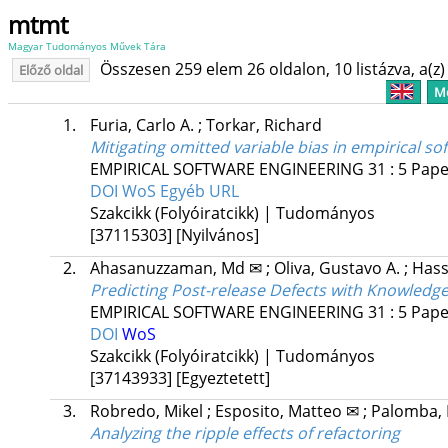
mtmt
Magyar Tudományos Művek Tára
Összesen 259 elem 26 oldalon, 10 listázva, a(z) 
Előző oldal
Me
1.
Furia, Carlo A.
;
Torkar, Richard
Mitigating omitted variable bias in empirical s
EMPIRICAL SOFTWARE ENGINEERING
31
:
5
Pape
DOI
WoS
Egyéb URL
Szakcikk (Folyóiratcikk) | Tudományos
[37115303]
[Nyilvános]
2.
Ahasanuzzaman, Md ✉
;
Oliva, Gustavo A.
;
Hass
Predicting Post-release Defects with Knowledg
EMPIRICAL SOFTWARE ENGINEERING
31
:
5
Paper
DOI
WoS
Szakcikk (Folyóiratcikk) | Tudományos
[37143933]
[Egyeztetett]
3.
Robredo, Mikel
;
Esposito, Matteo ✉
;
Palomba,
Analyzing the ripple effects of refactoring