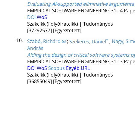
Evaluating AI-supported eliminative argumentat
EMPIRICAL SOFTWARE ENGINEERING
31
:
4
Paper
DOI
WoS
Szakcikk (Folyóiratcikk) | Tudományos
[37292577]
[Egyeztetett]
10.
*
Szabó, Richárd ✉
;
Szekeres, Dániel
;
Nagy, Sim
András
Aiding the design of critical software systems b
EMPIRICAL SOFTWARE ENGINEERING
31
:
3
Paper
DOI
WoS
Scopus
Egyéb URL
Szakcikk (Folyóiratcikk) | Tudományos
[36855049]
[Egyeztetett]