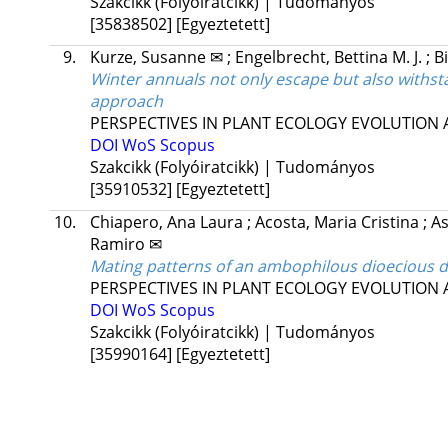
Szakcikk (Folyóiratcikk) | Tudományos
[35838502]
[Egyeztetett]
9.
Kurze, Susanne ✉
;
Engelbrecht, Bettina M. J.
;
B
Winter annuals not only escape but also withsta
approach
PERSPECTIVES IN PLANT ECOLOGY EVOLUTION 
DOI
WoS
Scopus
Szakcikk (Folyóiratcikk) | Tudományos
[35910532]
[Egyeztetett]
10.
Chiapero, Ana Laura
;
Acosta, Maria Cristina
;
A
Ramiro ✉
Mating patterns of an ambophilous dioecious 
PERSPECTIVES IN PLANT ECOLOGY EVOLUTION 
DOI
WoS
Scopus
Szakcikk (Folyóiratcikk) | Tudományos
[35990164]
[Egyeztetett]