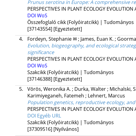
Prunus serotina in Europe: A comprehensive re
PERSPECTIVES IN PLANT ECOLOGY EVOLUTION 
DOI
WoS
Összefoglaló cikk (Folyóiratcikk) | Tudományos
[37143554]
[Egyeztetett]
4.
Fordeyn, Stephanie ✉
;
James, Euan K.
;
Goormac
Evolution, biogeography, and ecological strate
significance
PERSPECTIVES IN PLANT ECOLOGY EVOLUTION 
DOI
WoS
Szakcikk (Folyóiratcikk) | Tudományos
[37146388]
[Egyeztetett]
5.
Vörös, Weronika A.
;
Durka, Walter
;
Michalski, 
Karimiyeganeh, Fatemeh
;
Lehnert, Marcus
Population genetics, reproductive ecology, an
PERSPECTIVES IN PLANT ECOLOGY EVOLUTION 
DOI
Egyéb URL
Szakcikk (Folyóiratcikk) | Tudományos
[37309516]
[Nyilvános]