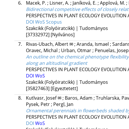
6.
Macek, P.
;
Lisner, A.
;
Janíková, E.
;
Applová, M.
;
Bidirectional competitive effects of closely rel
PERSPECTIVES IN PLANT ECOLOGY EVOLUTION 
DOI
WoS
Scopus
Szakcikk (Folyóiratcikk) | Tudományos
[37332972]
[Nyilvános]
7.
Rivas-Ubach, Albert ✉
;
Aranda, Ismael
;
Sardans
Oravec, Michal
;
Urban, Otmar
;
Penuelas, Josep
An outline on the chemical phenotype flexibilit
along an altitudinal gradient
PERSPECTIVES IN PLANT ECOLOGY EVOLUTION 
DOI
WoS
Szakcikk (Folyóiratcikk) | Tudományos
[35827463]
[Egyeztetett]
8.
Kutlvasr, Josef ✉
;
Baros, Adam
;
Truhlarska, Pa
Pysek, Petr
;
Pergl, Jan
Ornamental perennials in flowerbeds shaded by 
PERSPECTIVES IN PLANT ECOLOGY EVOLUTION 
DOI
WoS