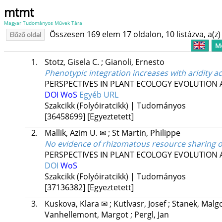
mtmt
Magyar Tudományos Művek Tára
Összesen 169 elem 17 oldalon, 10 listázva, a(z) 
Előző oldal
Me
1.
Stotz, Gisela C.
;
Gianoli, Ernesto
Phenotypic integration increases with aridity ac
PERSPECTIVES IN PLANT ECOLOGY EVOLUTION 
DOI
WoS
Egyéb URL
Szakcikk (Folyóiratcikk) | Tudományos
[36458699]
[Egyeztetett]
2.
Mallik, Azim U. ✉
;
St Martin, Philippe
No evidence of rhizomatous resource sharing of
PERSPECTIVES IN PLANT ECOLOGY EVOLUTION 
DOI
WoS
Szakcikk (Folyóiratcikk) | Tudományos
[37136382]
[Egyeztetett]
3.
Kuskova, Klara ✉
;
Kutlvasr, Josef
;
Stanek, Malg
Vanhellemont, Margot
;
Pergl, Jan