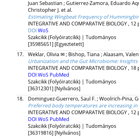
Juan Sebastian
;
Gutierrez-Zamora, Eduardo Aq
Christopher J.
et al.
Estimating Wingbeat Frequency of Hummingbir
INTEGRATIVE AND COMPARATIVE BIOLOGY
, 12 
DOI
WoS
Szakcikk (Folyóiratcikk) | Tudományos
[35985651]
[Egyeztetett]
17.
Weklar, Olivia ✉
;
Bishop, Tiana
;
Alaasam, Valent
Urbanization and the Gut Microbiome: Insights
INTEGRATIVE AND COMPARATIVE BIOLOGY
, 18 
DOI
WoS
PubMed
Szakcikk (Folyóiratcikk) | Tudományos
[36312301]
[Nyilvános]
18.
Dominguez-Guerrero, Saul F.
;
Woolrich-Pina, G
Preferred body temperatures are increasing in
INTEGRATIVE AND COMPARATIVE BIOLOGY
, 12 
DOI
WoS
PubMed
Szakcikk (Folyóiratcikk) | Tudományos
[36319816]
[Nyilvános]