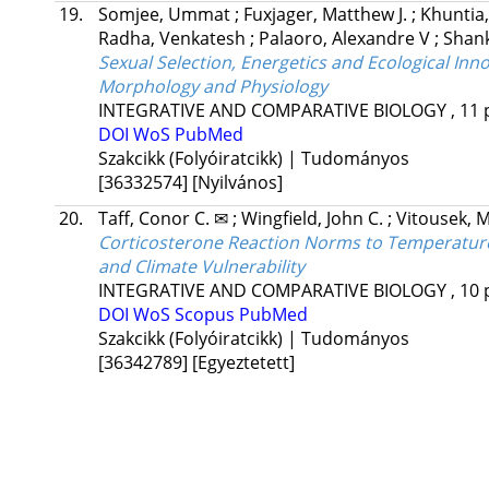
19.
Somjee, Ummat
;
Fuxjager, Matthew J.
;
Khuntia
Radha, Venkatesh
;
Palaoro, Alexandre V
;
Shan
Sexual Selection, Energetics and Ecological Inn
Morphology and Physiology
INTEGRATIVE AND COMPARATIVE BIOLOGY
, 11 
DOI
WoS
PubMed
Szakcikk (Folyóiratcikk) | Tudományos
[36332574]
[Nyilvános]
20.
Taff, Conor C. ✉
;
Wingfield, John C.
;
Vitousek, 
Corticosterone Reaction Norms to Temperature i
and Climate Vulnerability
INTEGRATIVE AND COMPARATIVE BIOLOGY
, 10 
DOI
WoS
Scopus
PubMed
Szakcikk (Folyóiratcikk) | Tudományos
[36342789]
[Egyeztetett]