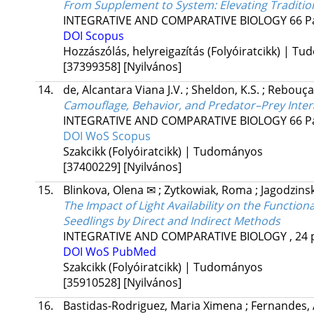
From Supplement to System: Elevating Tradition
INTEGRATIVE AND COMPARATIVE BIOLOGY
66
P
DOI
Scopus
Hozzászólás, helyreigazítás (Folyóiratcikk) | T
[37399358]
[Nyilvános]
14.
de, Alcantara Viana J.V.
;
Sheldon, K.S.
;
Rebouça
Camouflage, Behavior, and Predator–Prey Inter
INTEGRATIVE AND COMPARATIVE BIOLOGY
66
P
DOI
WoS
Scopus
Szakcikk (Folyóiratcikk) | Tudományos
[37400229]
[Nyilvános]
15.
Blinkova, Olena ✉
;
Zytkowiak, Roma
;
Jagodzinsk
The Impact of Light Availability on the Function
Seedlings by Direct and Indirect Methods
INTEGRATIVE AND COMPARATIVE BIOLOGY
, 24 
DOI
WoS
PubMed
Szakcikk (Folyóiratcikk) | Tudományos
[35910528]
[Nyilvános]
16.
Bastidas-Rodriguez, Maria Ximena
;
Fernandes,