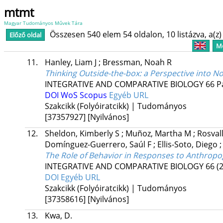
mtmt
Magyar Tudományos Művek Tára
Összesen 540 elem 54 oldalon, 10 listázva, a(z) 
Előző oldal
Me
11.
Hanley, Liam J
;
Bressman, Noah R
Thinking Outside-the-box: a Perspective into N
INTEGRATIVE AND COMPARATIVE BIOLOGY
66
P
DOI
WoS
Scopus
Egyéb URL
Szakcikk (Folyóiratcikk) | Tudományos
[37357927]
[Nyilvános]
12.
Sheldon, Kimberly S
;
Muñoz, Martha M
;
Rosval
Domínguez-Guerrero, Saúl F
;
Ellis-Soto, Diego
The Role of Behavior in Responses to Anthrop
INTEGRATIVE AND COMPARATIVE BIOLOGY
66
(
DOI
Egyéb URL
Szakcikk (Folyóiratcikk) | Tudományos
[37358616]
[Nyilvános]
13.
Kwa, D.