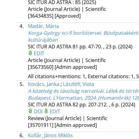
SIC ITUR AD ASTRA
:
85
(2025)
Article (Journal Article) | Scientific
[36434835]
[Approved]
4.
Madár, Mária
Korga György sci-fi borítótervei. Búvópatakkén
kultúrájában
SIC ITUR AD ASTRA
81
pp. 47-70. , 23 p.
(2024)
EDIT
Article (Journal Article) | Scientific
[35673560]
[Admin approved]
All citations+mentions: 1, External citations: 1, 
5.
Kovács, Janka
;
Lászlófi, Viola
A közelség és távolság narratívái. Lélek és tört
Budapest, L’Harmattan, 2024. (Humaniórák) 126
SIC ITUR AD ASTRA
82
pp. 207-212. , 6 p.
(2024)
DOI
EDIT
Review (Journal Article) | Scientific
[35701911]
[Admin approved]
6.
Kollár, János Miklós