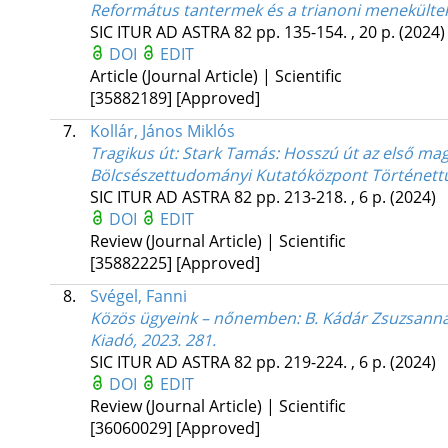
Református tantermek és a trianoni menekülte
SIC ITUR AD ASTRA
82
pp. 135-154. , 20 p.
(2024)
DOI
EDIT
Article (Journal Article) | Scientific
[35882189]
[Approved]
7.
Kollár, János Miklós
Tragikus út: Stark Tamás: Hosszú út az első m
Bölcsészettudományi Kutatóközpont Történettu
SIC ITUR AD ASTRA
82
pp. 213-218. , 6 p.
(2024)
DOI
EDIT
Review (Journal Article) | Scientific
[35882225]
[Approved]
8.
Svégel, Fanni
Közös ügyeink – nőnemben
: B. Kádár Zsuzsann
Kiadó, 2023. 281.
SIC ITUR AD ASTRA
82
pp. 219-224. , 6 p.
(2024)
DOI
EDIT
Review (Journal Article) | Scientific
[36060029]
[Approved]