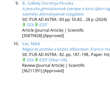
9.
B., Székely Dorottya Piroska
A jezsuita gimnáziumok szerepe a kora újkori eg
személyi állományának vizsgálata
SIC ITUR AD ASTRA
:
83
pp. 55-82. , 28 p.
(2024)
DOI
EDIT
Article (Journal Article) | Scientific
[35879428]
[Approved]
10.
Vas, Máté
Mágia és politika a ködös Albionban. Francis Youn
SIC ITUR AD ASTRA
:
82.
pp. 187.-198.. Paper: h
DOI
EDIT
Other URL
Review (Journal Article) | Scientific
[36211391]
[Approved]