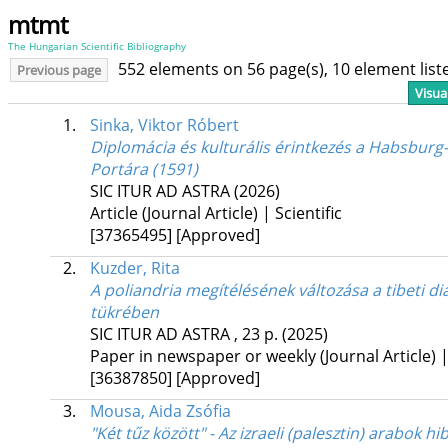
mtmt
The Hungarian Scientific Bibliography
552 elements on 56 page(s), 10 element lis
Previous page
Visua
1.
Sinka, Viktor Róbert
Diplomácia és kulturális érintkezés a Habsbu
Portára (1591)
SIC ITUR AD ASTRA
(2026)
Article (Journal Article) | Scientific
[37365495]
[Approved]
2.
Kuzder, Rita
A poliandria megítélésének változása a tibeti di
tükrében
SIC ITUR AD ASTRA
, 23 p.
(2025)
Paper in newspaper or weekly (Journal Article) | 
[36387850]
[Approved]
3.
Mousa, Aida Zsófia
"Két tűz között" - Az izraeli (palesztin) arabok h