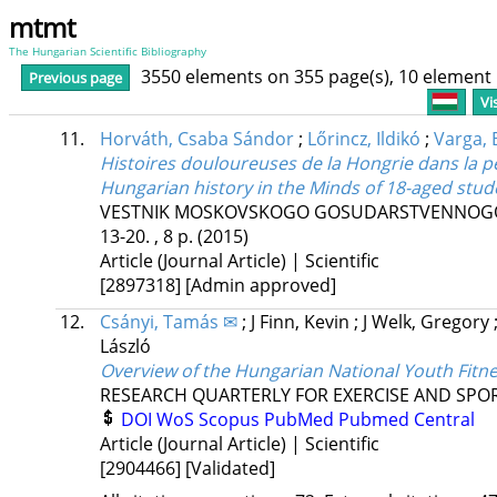
mtmt
The Hungarian Scientific Bibliography
3550 elements on 355 page(s), 10 element
Previous page
Vi
11.
Horváth, Csaba Sándor
;
Lőrincz, Ildikó
;
Varga, 
Histoires douloureuses de la Hongrie dans la p
Hungarian history in the Minds of 18-aged stud
VESTNIK MOSKOVSKOGO GOSUDARSTVENNOGO
13-20. , 8 p.
(2015)
Article (Journal Article) | Scientific
[2897318]
[Admin approved]
12.
Csányi, Tamás ✉
;
J Finn, Kevin
;
J Welk, Gregory
László
Overview of the Hungarian National Youth Fitn
RESEARCH QUARTERLY FOR EXERCISE AND SPO
DOI
WoS
Scopus
PubMed
Pubmed Central
Article (Journal Article) | Scientific
[2904466]
[Validated]