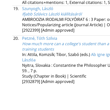
All citations+mentions: 1, External citations: 1, 
19.
Szunyogh, László
Ifjabb Szlávics László kiállításáról
AMBROOZIA IRODALMI FOLYÓIRAT
6
:
3
Paper: o
Notices/Popularizing article (Journal Article) | O
[2922399]
[Admin approved]
20.
Petzné, Tóth Szilvia
How much more can a college's student than a 
training students
In: Attila, Komzsík; Tibor, Szabó (eds.)
Ab igne ig
Lászlóa
Nyitra, Slovakia :
Constantine the Philosopher Un
59. , 7 p.
Study (Chapter in Book) | Scientific
[2932879]
[Admin approved]