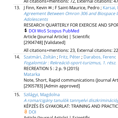
All citations+mentions: 72, External citations: 47
13.
J Finn, Kevin ✉
;
F Saint-Maurice, Pedro
;
Karsai, 
Agreement Between Omron 306 and Biospace InBo
Adolescents
RESEARCH QUARTERLY FOR EXERCISE AND SPO
DOI
WoS
Scopus
PubMed
Article (Journal Article) | Scientific
[2904748]
[Validated]
All citations+mentions: 23, External citations: 22
14.
Szatmári, Zoltán
;
Fritz, Péter
;
Darabos, Ferenc
Fogalomtár : Rekreáció-sport-turizmus, 1. rész.
RECREATION
5
:
2
p. 9
(2015)
Matarka
Note, Short, Rapid communications (Journal Artic
[2905783]
[Admin approved]
15.
Szilágyi, Magdolna
A roma/cigány tanulók tannyelvi diszkriminációj
KÉPZÉS ÉS GYAKORLAT: TRAINING AND PRACTI
DOI
Article (Journal Article) | Scientific