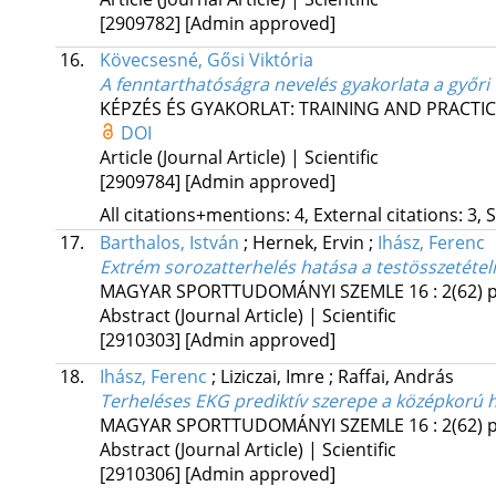
[2909782]
[Admin approved]
16.
Kövecsesné, Gősi Viktória
A fenntarthatóságra nevelés gyakorlata a győri
KÉPZÉS ÉS GYAKORLAT: TRAINING AND PRACTI
DOI
Article (Journal Article) | Scientific
[2909784]
[Admin approved]
All citations+mentions: 4, External citations: 3, 
17.
Barthalos, István
;
Hernek, Ervin
;
Ihász, Ferenc
Extrém sorozatterhelés hatása a testösszetétel
MAGYAR SPORTTUDOMÁNYI SZEMLE
16
:
2(62)
p
Abstract (Journal Article) | Scientific
[2910303]
[Admin approved]
18.
Ihász, Ferenc
;
Liziczai, Imre
;
Raffai, András
Terheléses EKG prediktív szerepe a középkorú
MAGYAR SPORTTUDOMÁNYI SZEMLE
16
:
2(62)
p
Abstract (Journal Article) | Scientific
[2910306]
[Admin approved]