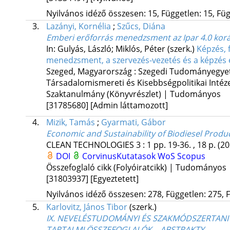
Nyilvános idéző összesen: 15, Független: 15, Füg
3.
Lazányi, Kornélia
;
Szűcs, Diána
Emberi erőforrás menedzsment az Ipar 4.0 kor
In: Gulyás, László; Miklós, Péter (szerk.)
Képzés, 
menedzsment, a szervezés-vezetés és a képzés é
Szeged, Magyarország :
Szegedi Tudományegyet
Társadalomismereti és Kisebbségpolitikai Intéz
Szaktanulmány (Könyvrészlet) | Tudományos
[31785680]
[Admin láttamozott]
4.
Mizik, Tamás
;
Gyarmati, Gábor
Economic and Sustainability of Biodiesel Produc
CLEAN TECHNOLOGIES
3
:
1
pp. 19-36. , 18 p.
(20
DOI
CorvinusKutatasok
WoS
Scopus
Összefoglaló cikk (Folyóiratcikk) | Tudományos
[31803937]
[Egyeztetett]
Nyilvános idéző összesen: 278, Független: 275, F
5.
Karlovitz, János Tibor
(szerk.)
IX. NEVELÉSTUDOMÁNYI ÉS SZAKMÓDSZERTANI KO
TARTALMI ÖSSZEFOGLALÓK – ABSTRAKTY