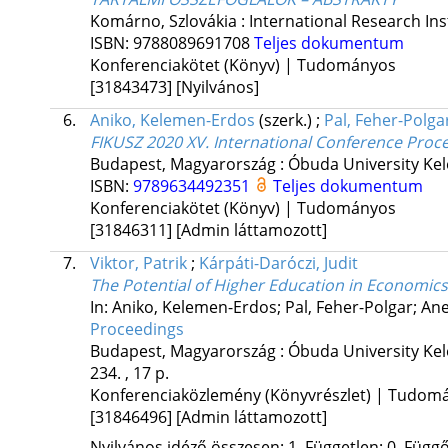
Komárno, Szlovákia :
International Research Ins
ISBN:
9788089691708
Teljes dokumentum
Konferenciakötet (Könyv) | Tudományos
[31843473]
[Nyilvános]
6.
Aniko, Kelemen-Erdos
(szerk.)
;
Pal, Feher-Polga
FIKUSZ 2020 XV. International Conference Proc
Budapest, Magyarország :
Óbuda University Kel
ISBN:
9789634492351
Teljes dokumentum
Konferenciakötet (Könyv) | Tudományos
[31846311]
[Admin láttamozott]
7.
Viktor, Patrik
;
Kárpáti-Daróczi, Judit
The Potential of Higher Education in Economics
In: Aniko, Kelemen-Erdos; Pal, Feher-Polgar; Ane
Proceedings
Budapest, Magyarország :
Óbuda University Kel
234. , 17 p.
Konferenciaközlemény (Könyvrészlet) | Tudom
[31846496]
[Admin láttamozott]
Nyilvános idéző összesen: 1, Független: 0, Függő: