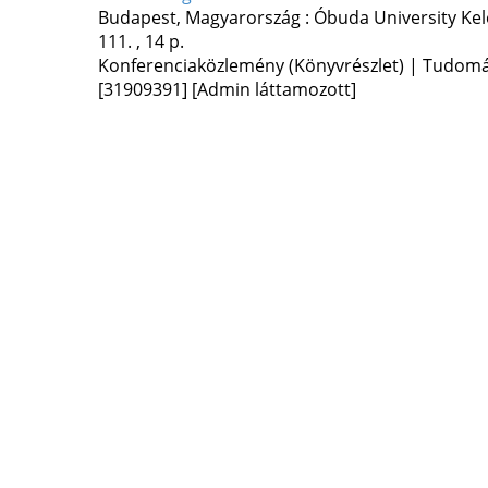
Budapest, Magyarország :
Óbuda University Kel
111. , 14 p.
Konferenciaközlemény (Könyvrészlet) | Tudom
[31909391]
[Admin láttamozott]