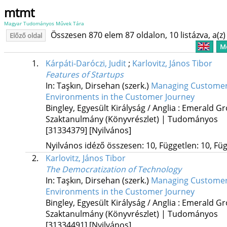
mtmt
Magyar Tudományos Művek Tára
Összesen 870 elem 87 oldalon, 10 listázva, a(z) 
Előző oldal
Me
1.
Kárpáti-Daróczi, Judit
;
Karlovitz, János Tibor
Features of Startups
In: Taşkın, Dirsehan (szerk.)
Managing Customer 
Environments in the Customer Journey
Bingley, Egyesült Királyság / Anglia :
Emerald Gro
Szaktanulmány (Könyvrészlet) | Tudományos
[31334379]
[Nyilvános]
Nyilvános idéző összesen: 10, Független: 10, Füg
2.
Karlovitz, János Tibor
The Democratization of Technology
In: Taşkın, Dirsehan (szerk.)
Managing Customer 
Environments in the Customer Journey
Bingley, Egyesült Királyság / Anglia :
Emerald Gro
Szaktanulmány (Könyvrészlet) | Tudományos
[31334491]
[Nyilvános]