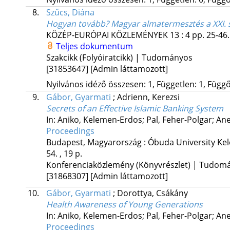
8.
Szűcs, Diána
Hogyan tovább? Magyar almatermesztés a XXI.
KÖZÉP-EURÓPAI KÖZLEMÉNYEK
13
:
4
pp. 25-46.
Teljes dokumentum
Szakcikk (Folyóiratcikk) | Tudományos
[31853647]
[Admin láttamozott]
Nyilvános idéző összesen: 1, Független: 1, Függő:
9.
Gábor, Gyarmati
;
Adrienn, Kerezsi
Secrets of an Effective Islamic Banking System
In: Aniko, Kelemen-Erdos; Pal, Feher-Polgar; Ane
Proceedings
Budapest, Magyarország :
Óbuda University Kel
54. , 19 p.
Konferenciaközlemény (Könyvrészlet) | Tudom
[31868307]
[Admin láttamozott]
10.
Gábor, Gyarmati
;
Dorottya, Csákány
Health Awareness of Young Generations
In: Aniko, Kelemen-Erdos; Pal, Feher-Polgar; Ane
Proceedings