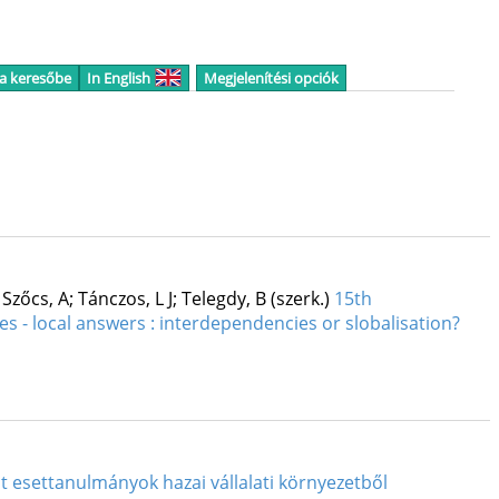
 a keresőbe
In English
Megjelenítési opciók
Szőcs, A; Tánczos, L J; Telegdy, B (szerk.)
15th
s - local answers : interdependencies or slobalisation?
 esettanulmányok hazai vállalati környezetből