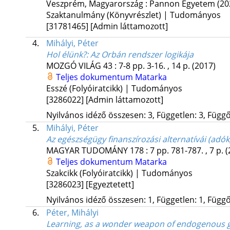
Veszprém, Magyarország :
Pannon Egyetem
(20
Szaktanulmány (Könyvrészlet) | Tudományos
[31781465]
[Admin láttamozott]
4.
Mihályi, Péter
Hol élünk?
: Az Orbán rendszer logikája
MOZGÓ VILÁG
43
:
7-8
pp. 3-16. , 14 p.
(2017)
Teljes dokumentum
Matarka
Esszé (Folyóiratcikk) | Tudományos
[3286022]
[Admin láttamozott]
Nyilvános idéző összesen: 3, Független: 3, Függő:
5.
Mihályi, Péter
Az egészségügy finanszírozási alternatívái (adók
MAGYAR TUDOMÁNY
178
:
7
pp. 781-787. , 7 p.
(
Teljes dokumentum
Matarka
Szakcikk (Folyóiratcikk) | Tudományos
[3286023]
[Egyeztetett]
Nyilvános idéző összesen: 1, Független: 1, Függő:
6.
Péter, Mihályi
Learning, as a wonder weapon of endogenous 