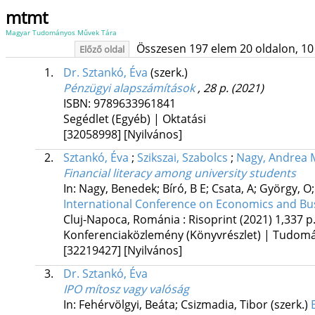
mtmt
Magyar Tudományos Művek Tára
Összesen 197 elem 20 oldalon, 10 li
Előző oldal
1.
Dr. Sztankó, Éva
(szerk.)
Pénzügyi alapszámítások
, 28 p.
(2021)
ISBN:
9789633961841
Segédlet (Egyéb) | Oktatási
[32058998]
[Nyilvános]
2.
Sztankó, Éva
;
Szikszai, Szabolcs
;
Nagy, Andrea
Financial literacy among university students
In: Nagy, Benedek; Bíró, B E; Csata, A; György, O; 
International Conference on Economics and Busin
Cluj-Napoca, Románia :
Risoprint
(2021)
1,337 p
Konferenciaközlemény (Könyvrészlet) | Tudom
[32219427]
[Nyilvános]
3.
Dr. Sztankó, Éva
IPO mítosz vagy valóság
In: Fehérvölgyi, Beáta; Csizmadia, Tibor (szerk.)