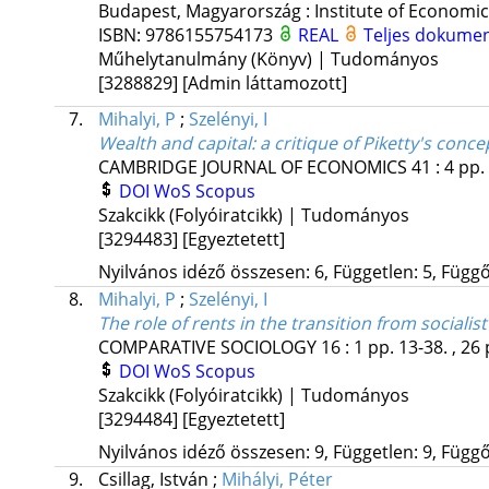
Budapest, Magyarország :
Institute of Economi
ISBN:
9786155754173
REAL
Teljes dokume
Műhelytanulmány (Könyv) | Tudományos
[3288829]
[Admin láttamozott]
7.
Mihalyi, P
;
Szelényi, I
Wealth and capital: a critique of Piketty's conce
CAMBRIDGE JOURNAL OF ECONOMICS
41
:
4
pp.
DOI
WoS
Scopus
Szakcikk (Folyóiratcikk) | Tudományos
[3294483]
[Egyeztetett]
Nyilvános idéző összesen: 6, Független: 5, Függő:
8.
Mihalyi, P
;
Szelényi, I
The role of rents in the transition from sociali
COMPARATIVE SOCIOLOGY
16
:
1
pp. 13-38. , 26
DOI
WoS
Scopus
Szakcikk (Folyóiratcikk) | Tudományos
[3294484]
[Egyeztetett]
Nyilvános idéző összesen: 9, Független: 9, Függő:
9.
Csillag, István
;
Mihályi, Péter