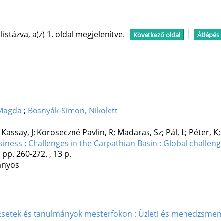
stázva, a(z) 1. oldal megjelenítve.
Következő oldal
Átlépés
 Magda
;
Bosnyák-Simon, Nikolett
Kassay, J; Koroseczné Pavlin, R; Madaras, Sz; Pál, L; Péter, K; 
ess : Challenges in the Carpathian Basin : Global challenge
.
pp. 260-272. , 13 p.
ányos
Esetek és tanulmányok mesterfokon : Üzleti és menedzsment