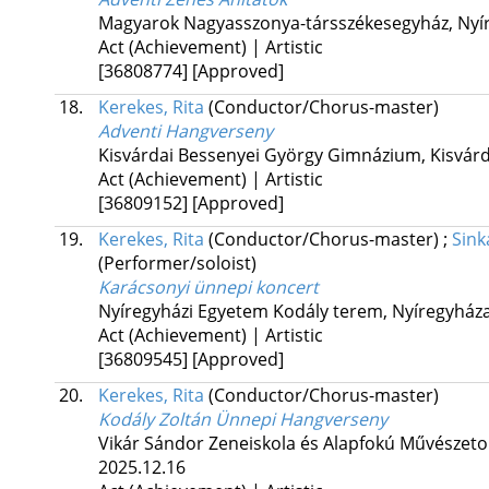
Magyarok Nagyasszonya-társszékesegyház, Nyí
Act (Achievement) | Artistic
[36808774]
[Approved]
18.
Kerekes, Rita
(Conductor/Chorus-master)
Adventi Hangverseny
Kisvárdai Bessenyei György Gimnázium, Kisvár
Act (Achievement) | Artistic
[36809152]
[Approved]
19.
Kerekes, Rita
(Conductor/Chorus-master)
;
Sink
(Performer/soloist)
Karácsonyi ünnepi koncert
Nyíregyházi Egyetem Kodály terem, Nyíregyház
Act (Achievement) | Artistic
[36809545]
[Approved]
20.
Kerekes, Rita
(Conductor/Chorus-master)
Kodály Zoltán Ünnepi Hangverseny
Vikár Sándor Zeneiskola és Alapfokú Művészeto
2025.12.16