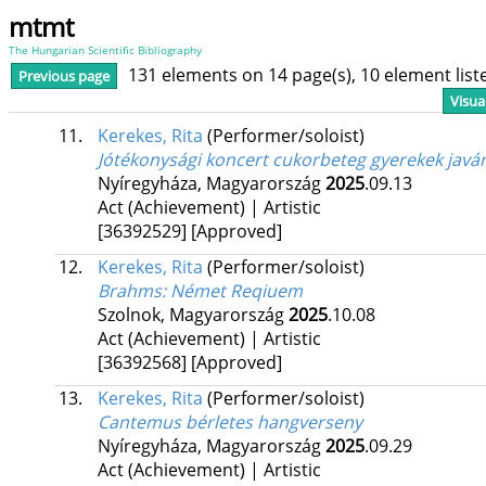
mtmt
The Hungarian Scientific Bibliography
131 elements on 14 page(s), 10 element lis
Previous page
Visua
11.
Kerekes, Rita
(Performer/soloist)
Jótékonysági koncert cukorbeteg gyerekek javá
Nyíregyháza, Magyarország
2025
.09.13
Act (Achievement) | Artistic
[36392529]
[Approved]
12.
Kerekes, Rita
(Performer/soloist)
Brahms
: Német Reqiuem
Szolnok, Magyarország
2025
.10.08
Act (Achievement) | Artistic
[36392568]
[Approved]
13.
Kerekes, Rita
(Performer/soloist)
Cantemus bérletes hangverseny
Nyíregyháza, Magyarország
2025
.09.29
Act (Achievement) | Artistic