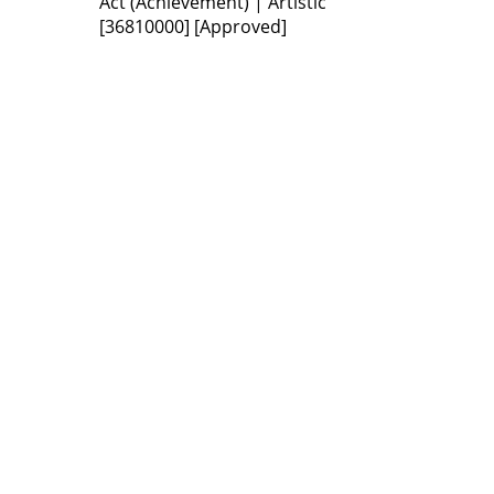
Act (Achievement) | Artistic
[36810000]
[Approved]