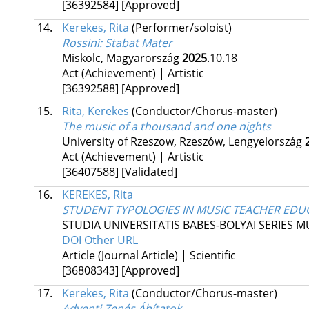
[36392584]
[Approved]
14.
Kerekes, Rita
(Performer/soloist)
Rossini
: Stabat Mater
Miskolc, Magyarország
2025
.10.18
Act (Achievement) | Artistic
[36392588]
[Approved]
15.
Rita, Kerekes
(Conductor/Chorus-master)
The music of a thousand and one nights
University of Rzeszow, Rzeszów, Lengyelország
Act (Achievement) | Artistic
[36407588]
[Validated]
16.
KEREKES, Rita
STUDENT TYPOLOGIES IN MUSIC TEACHER EDU
STUDIA UNIVERSITATIS BABES-BOLYAI SERIES M
DOI
Other URL
Article (Journal Article) | Scientific
[36808343]
[Approved]
17.
Kerekes, Rita
(Conductor/Chorus-master)
Adventi Zenés Áhítatok