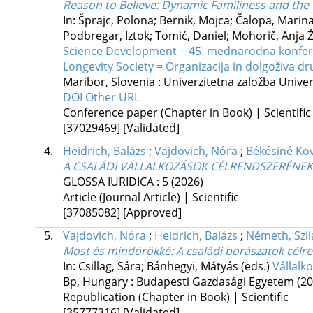
Reason to Believe: Dynamic Familiness and the
In: Šprajc, Polona; Bernik, Mojca; Čalopa, Marin
Podbregar, Iztok; Tomić, Daniel; Mohorič, Anja Ž
Science Development = 45. mednarodna konferen
Longevity Society = Organizacija in dolgoživa 
Maribor, Slovenia :
Univerzitetna založba Unive
DOI
Other URL
Conference paper (Chapter in Book) | Scientific
[37029469]
[Validated]
4.
Heidrich, Balázs
;
Vajdovich, Nóra
;
Békésiné Ko
A CSALÁDI VÁLLALKOZÁSOK CÉLRENDSZERÉNEK
GLOSSA IURIDICA
:
5
(2026)
Article (Journal Article) | Scientific
[37085082]
[Approved]
5.
Vajdovich, Nóra
;
Heidrich, Balázs
;
Németh, Szil
Most és mindörökké: A családi borászatok cél
In: Csillag, Sára; Bánhegyi, Mátyás (eds.)
Vállalk
Bp, Hungary :
Budapesti Gazdasági Egyetem
(20
Republication (Chapter in Book) | Scientific
[35777316]
[Validated]