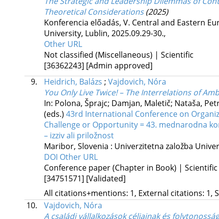
The Strategic and Leadership Dilemmas of Cont
Theoretical Considerations
(2025)
Konferencia előadás
,
V. Central and Eastern E
University, Lublin, 2025.09.29-30.
,
Other URL
Not classified (Miscellaneous) | Scientific
[36362243]
[Admin approved]
9.
Heidrich, Balázs
;
Vajdovich, Nóra
You Only Live Twice! – The Interrelations of Am
In: Polona, Šprajc; Damjan, Maletič; Nataša, Petr
(eds.)
43rd International Conference on Organiz
Challenge or Opportunity = 43. mednarodna konf
– izziv ali priložnost
Maribor, Slovenia :
Univerzitetna založba Unive
DOI
Other URL
Conference paper (Chapter in Book) | Scientific
[34751571]
[Validated]
All citations+mentions: 1, External citations: 1, 
10.
Vajdovich, Nóra
A családi vállalkozások céljainak és folytonoss