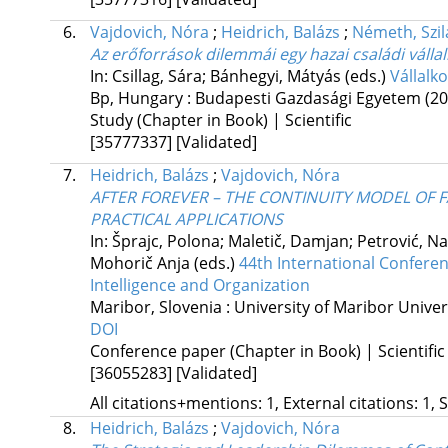
6.
Vajdovich, Nóra
;
Heidrich, Balázs
;
Németh, Szil
Az erőforrások dilemmái egy hazai családi váll
In: Csillag, Sára; Bánhegyi, Mátyás (eds.)
Vállalk
Bp, Hungary :
Budapesti Gazdasági Egyetem
(20
Study (Chapter in Book) | Scientific
[35777337]
[Validated]
7.
Heidrich, Balázs
;
Vajdovich, Nóra
AFTER FOREVER – THE CONTINUITY MODEL OF F
PRACTICAL APPLICATIONS
In: Šprajc, Polona; Maletič, Damjan; Petrović, Na
Mohorič Anja (eds.)
44th International Conferen
Intelligence and Organization
Maribor, Slovenia :
University of Maribor Univer
DOI
Conference paper (Chapter in Book) | Scientific
[36055283]
[Validated]
All citations+mentions: 1, External citations: 1, 
8.
Heidrich, Balázs
;
Vajdovich, Nóra