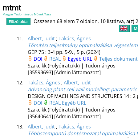
mtmt
Magyar Tudományos Művek Tára
Összesen 68 elem 7 oldalon, 10 listázva, a(z) 2
Előző oldal
Me
11.
Albert, Judit
;
Takács, Ágnes
Tömítési teljesítmény optimalizálása végesele
GÉP
75
:
3-4
pp. 5-9. , 5 p.
(2024)
DOI
REAL
Egyéb URL
Teljes dokumen
Szakcikk (Folyóiratcikk) | Tudományos
[35593693]
[Admin láttamozott]
12.
Takács, Ágnes
;
Albert, Judit
Advancing plant cell wall modelling: parametric
DESIGN OF MACHINES AND STRUCTURES
14
:
2
DOI
REAL
Egyéb URL
Szakcikk (Folyóiratcikk) | Tudományos
[35640641]
[Admin láttamozott]
13.
Albert, Judit
;
Takács, Ágnes
Többszempontú döntéshozatal optimalizálása f