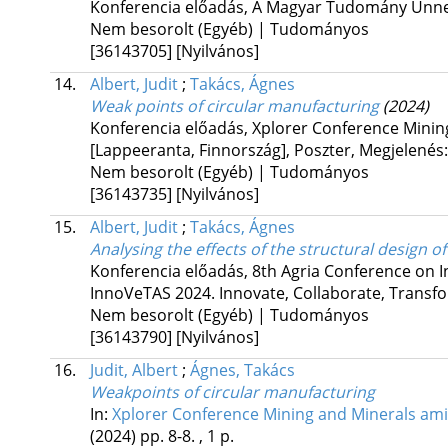
Konferencia előadás, A Magyar Tudomány Ünne
Nem besorolt (Egyéb) | Tudományos
[36143705]
[Nyilvános]
14.
Albert, Judit
;
Takács, Ágnes
Weak points of circular manufacturing
(2024)
Konferencia előadás, Xplorer Conference Minin
[Lappeeranta, Finnország]
,
Poszter
,
Megjelenés:
Nem besorolt (Egyéb) | Tudományos
[36143735]
[Nyilvános]
15.
Albert, Judit
;
Takács, Ágnes
Analysing the effects of the structural design 
Konferencia előadás, 8th Agria Conference on I
InnoVeTAS 2024. Innovate, Collaborate, Transf
Nem besorolt (Egyéb) | Tudományos
[36143790]
[Nyilvános]
16.
Judit, Albert
;
Ágnes, Takács
Weakpoints of circular manufacturing
In:
Xplorer Conference Mining and Minerals ami
(2024)
pp. 8-8. , 1 p.