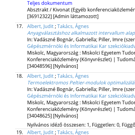
Teljes dokumentum
Absztrakt / Kivonat (Egyéb konferenciaközlem
[36912322]
[Admin láttamozott]
17.
Albert, Judit
;
Takács, Ágnes
Anyagválasztáshoz alkalmazott intervallum ala
In: Vadászné Bognár, Gabriella; Piller, Imre (szer
Gépészmérnöki és Informatikai Kar szekciókiad
Miskolc, Magyarország :
Miskolci Egyetem Tudo
Konferenciaközlemény (Könyvrészlet) | Tudom
[34048596]
[Nyilvános]
18.
Albert, Judit
;
Takács, Ágnes
Termoelektromos Peltier-modulok optimalizálás
In: Vadászné Bognár, Gabriella; Piller, Imre (szer
Gépészmérnöki és Informatikai Kar szekciókiad
Miskolc, Magyarország :
Miskolci Egyetem Tudo
Konferenciaközlemény (Könyvrészlet) | Tudom
[34048625]
[Nyilvános]
Nyilvános idéző összesen: 1, Független: 0, Függő:
19.
Albert, Judit
;
Takács, Ágnes