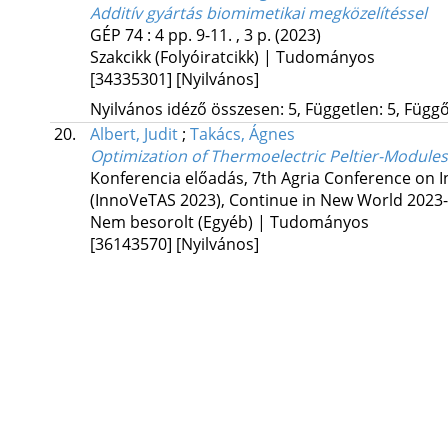
Additív gyártás biomimetikai megközelítéssel
GÉP
74
:
4
pp. 9-11. , 3 p.
(2023)
Szakcikk (Folyóiratcikk) | Tudományos
[34335301]
[Nyilvános]
Nyilvános idéző összesen: 5, Független: 5, Függő:
20.
Albert, Judit
;
Takács, Ágnes
Optimization of Thermoelectric Peltier-Modules,
Konferencia előadás
,
7th Agria Conference on 
(InnoVeTAS 2023), Continue in New World 2023-
Nem besorolt (Egyéb) | Tudományos
[36143570]
[Nyilvános]