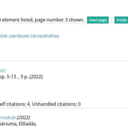
0 element listed, page number 3 shown.
Next page
Public
ok szerkezeti tervezéséhez
ort
pp. 5-13. , 9 p.
(2022)
Self citations: 4, Unhandled citations: 0
r module
(2022)
ináriuma
,
Előadás
,