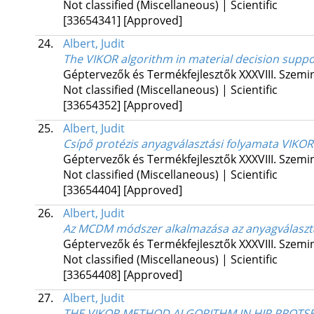
Not classified (Miscellaneous) | Scientific
[33654341]
[Approved]
24.
Albert, Judit
The VIKOR algorithm in material decision suppo
Géptervezők és Termékfejlesztők XXXVIII. Szem
Not classified (Miscellaneous) | Scientific
[33654352]
[Approved]
25.
Albert, Judit
Csípő protézis anyagválasztási folyamata VIKOR
Géptervezők és Termékfejlesztők XXXVIII. Szem
Not classified (Miscellaneous) | Scientific
[33654404]
[Approved]
26.
Albert, Judit
Az MCDM módszer alkalmazása az anyagválasztá
Géptervezők és Termékfejlesztők XXXVIII. Szem
Not classified (Miscellaneous) | Scientific
[33654408]
[Approved]
27.
Albert, Judit
THE VIKOR METHOD ALGORITHM IN HIP PROTSE