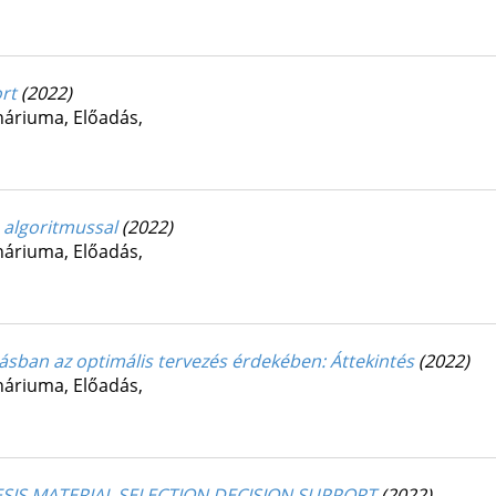
rt
(2022)
ináriuma
,
Előadás
,
 algoritmussal
(2022)
ináriuma
,
Előadás
,
sban az optimális tervezés érdekében
: Áttekintés
(2022)
ináriuma
,
Előadás
,
SIS MATERIAL SELECTION DECISION SUPPORT
(2022)