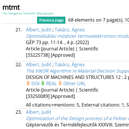
mtmt
The Hungarian Scientific Bibliography
68 elements on 7 page(s), 1
Previous page
21.
Albert, Judit
;
Takács, Ágnes
Optimalizálási módszer termoelektromos modul
GÉP
73
pp. 11-14. , 4 p.
(2022)
Article (Journal Article) | Scientific
[33225738]
[Approved]
22.
Albert, Judit
;
Takács, Ágnes
The VIKOR Algorithm in Material Decision Supp
DESIGN OF MACHINES AND STRUCTURES
12
:
2
DOI
REAL
Other URL
Article (Journal Article) | Scientific
[33250089]
[Approved]
All citations+mentions: 5, External citations: 1, 
23.
Albert, Judit
Optimization of the Design process of a Peltie
Géptervezők és Termékfejlesztők XXXVIII. Szem