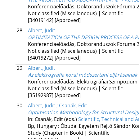
Konferenciaelőadás, Doktoranduszok Fóruma 2
Not classified (Miscellaneous) | Scientific
[34019142]
[Approved]
28.
Albert, Judit
OPTIMIZATION OF THE DESIGN PROCESS OF A 
Konferenciaelőadás, Doktoranduszok Fóruma 2
Not classified (Miscellaneous) | Scientific
[34019272]
[Approved]
29.
Albert, Judit
Az elektrográfia korai módszertani eljárásainak 
Konferenciaelőadás, Elektrográfiai Szimpózium 
Not classified (Miscellaneous) | Scientific
[35192987]
[Approved]
30.
Albert, Judit
;
Csanák, Edit
Optimisation Methodology for Structural Desig
In: Csanák, Edit (eds.)
Scientific, Technical and 
Bp, Hungary :
Óbudai Egyetem Rejtő Sándor Kö
Study (Chapter in Book) | Scientific