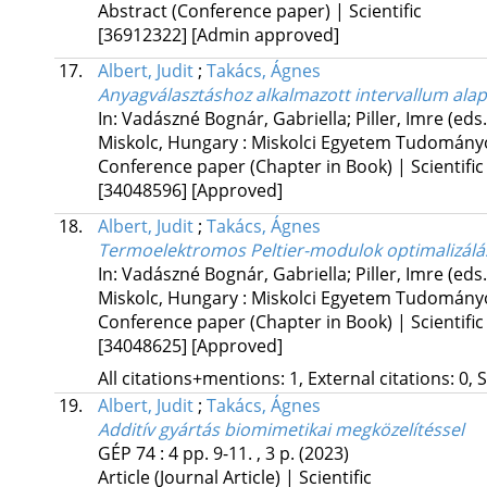
Abstract (Conference paper) | Scientific
[36912322]
[Admin approved]
17.
Albert, Judit
;
Takács, Ágnes
Anyagválasztáshoz alkalmazott intervallum ala
In: Vadászné Bognár, Gabriella; Piller, Imre (eds
Miskolc, Hungary :
Miskolci Egyetem Tudományo
Conference paper (Chapter in Book) | Scientific
[34048596]
[Approved]
18.
Albert, Judit
;
Takács, Ágnes
Termoelektromos Peltier-modulok optimalizálás
In: Vadászné Bognár, Gabriella; Piller, Imre (eds
Miskolc, Hungary :
Miskolci Egyetem Tudományo
Conference paper (Chapter in Book) | Scientific
[34048625]
[Approved]
All citations+mentions: 1, External citations: 0, 
19.
Albert, Judit
;
Takács, Ágnes
Additív gyártás biomimetikai megközelítéssel
GÉP
74
:
4
pp. 9-11. , 3 p.
(2023)
Article (Journal Article) | Scientific