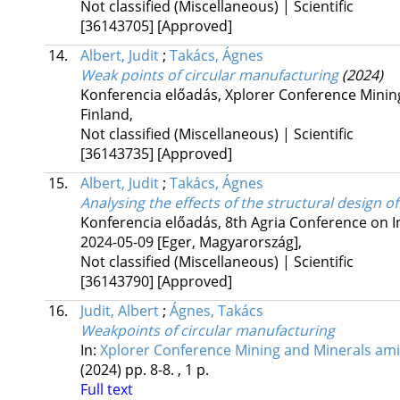
Not classified (Miscellaneous) | Scientific
[36143705]
[Approved]
14.
Albert, Judit
;
Takács, Ágnes
Weak points of circular manufacturing
(2024)
Konferencia előadás, Xplorer Conference Minin
Finland,
Not classified (Miscellaneous) | Scientific
[36143735]
[Approved]
15.
Albert, Judit
;
Takács, Ágnes
Analysing the effects of the structural design 
Konferencia előadás, 8th Agria Conference on I
2024-05-09 [Eger, Magyarország]
,
Not classified (Miscellaneous) | Scientific
[36143790]
[Approved]
16.
Judit, Albert
;
Ágnes, Takács
Weakpoints of circular manufacturing
In:
Xplorer Conference Mining and Minerals ami
(2024)
pp. 8-8. , 1 p.
Full text