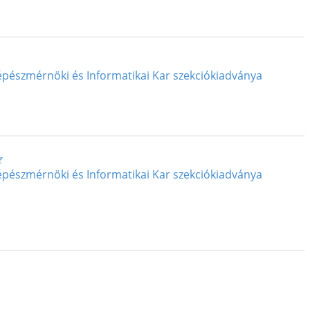
épészmérnöki és Informatikai Kar szekciókiadványa
z
épészmérnöki és Informatikai Kar szekciókiadványa