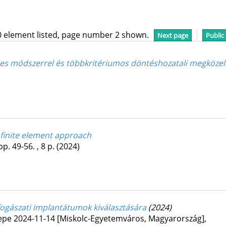
0 element listed, page number 2 shown.
Next page
Public
mes módszerrel és többkritériumos döntéshozatali megközelí
 finite element approach
pp. 49-56. , 8 p.
(2024)
ogászati implantátumok kiválasztására
(2024)
pe 2024-11-14 [Miskolc-Egyetemváros, Magyarország]
,