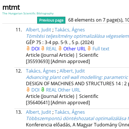
mtmt
The Hungarian Scientific Bibliography
68 elements on 7 page(s), 1
Previous page
11.
Albert, Judit
;
Takács, Ágnes
Tömítési teljesítmény optimalizálása végesele
GÉP
75
:
3-4
pp. 5-9. , 5 p.
(2024)
DOI
REAL
Other URL
Full text
Article (Journal Article) | Scientific
[35593693]
[Admin approved]
12.
Takács, Ágnes
;
Albert, Judit
Advancing plant cell wall modelling: parametric
DESIGN OF MACHINES AND STRUCTURES
14
:
2
DOI
REAL
Other URL
Article (Journal Article) | Scientific
[35640641]
[Admin approved]
13.
Albert, Judit
;
Takács, Ágnes
Többszempontú döntéshozatal optimalizálása f
Konferencia előadás, A Magyar Tudomány Ünne