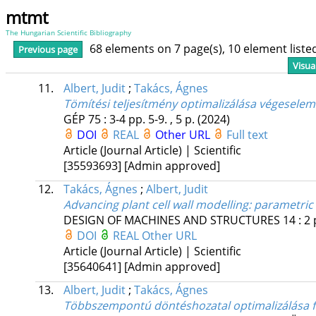
mtmt
The Hungarian Scientific Bibliography
68 elements on 7 page(s), 10 element list
Previous page
Visua
11.
Albert, Judit
;
Takács, Ágnes
Tömítési teljesítmény optimalizálása végesele
GÉP
75
:
3-4
pp. 5-9. , 5 p.
(2024)
DOI
REAL
Other URL
Full text
Article (Journal Article) | Scientific
[35593693]
[Admin approved]
12.
Takács, Ágnes
;
Albert, Judit
Advancing plant cell wall modelling: parametric
DESIGN OF MACHINES AND STRUCTURES
14
:
2
DOI
REAL
Other URL
Article (Journal Article) | Scientific
[35640641]
[Admin approved]
13.
Albert, Judit
;
Takács, Ágnes
Többszempontú döntéshozatal optimalizálása f