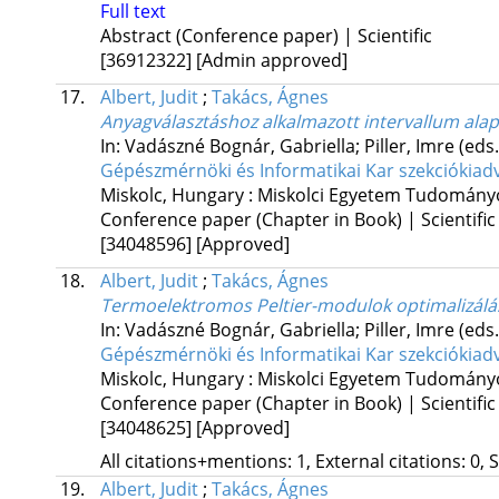
Full text
Abstract (Conference paper) | Scientific
[36912322]
[Admin approved]
17.
Albert, Judit
;
Takács, Ágnes
Anyagválasztáshoz alkalmazott intervallum ala
In: Vadászné Bognár, Gabriella; Piller, Imre (eds
Gépészmérnöki és Informatikai Kar szekciókiad
Miskolc, Hungary :
Miskolci Egyetem Tudományo
Conference paper (Chapter in Book) | Scientific
[34048596]
[Approved]
18.
Albert, Judit
;
Takács, Ágnes
Termoelektromos Peltier-modulok optimalizálás
In: Vadászné Bognár, Gabriella; Piller, Imre (eds
Gépészmérnöki és Informatikai Kar szekciókiad
Miskolc, Hungary :
Miskolci Egyetem Tudományo
Conference paper (Chapter in Book) | Scientific
[34048625]
[Approved]
All citations+mentions: 1, External citations: 0, 
19.
Albert, Judit
;
Takács, Ágnes