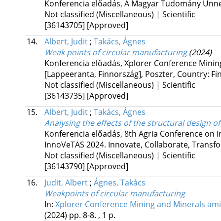
Konferencia előadás, A Magyar Tudomány Ünne
Not classified (Miscellaneous) | Scientific
[36143705]
[Approved]
14.
Albert, Judit
;
Takács, Ágnes
Weak points of circular manufacturing
(2024)
Konferencia előadás, Xplorer Conference Minin
[Lappeeranta, Finnország]
,
Poszter
,
Country: Fi
Not classified (Miscellaneous) | Scientific
[36143735]
[Approved]
15.
Albert, Judit
;
Takács, Ágnes
Analysing the effects of the structural design 
Konferencia előadás, 8th Agria Conference on I
InnoVeTAS 2024. Innovate, Collaborate, Transf
Not classified (Miscellaneous) | Scientific
[36143790]
[Approved]
16.
Judit, Albert
;
Ágnes, Takács
Weakpoints of circular manufacturing
In:
Xplorer Conference Mining and Minerals ami
(2024)
pp. 8-8. , 1 p.