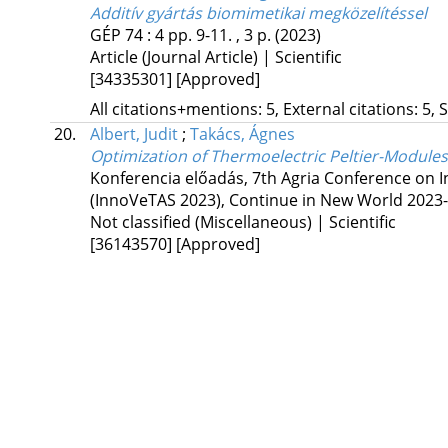
Additív gyártás biomimetikai megközelítéssel
GÉP
74
:
4
pp. 9-11. , 3 p.
(2023)
Article (Journal Article) | Scientific
[34335301]
[Approved]
All citations+mentions: 5, External citations: 5, 
20.
Albert, Judit
;
Takács, Ágnes
Optimization of Thermoelectric Peltier-Modules,
Konferencia előadás
,
7th Agria Conference on 
(InnoVeTAS 2023), Continue in New World 2023-
Not classified (Miscellaneous) | Scientific
[36143570]
[Approved]