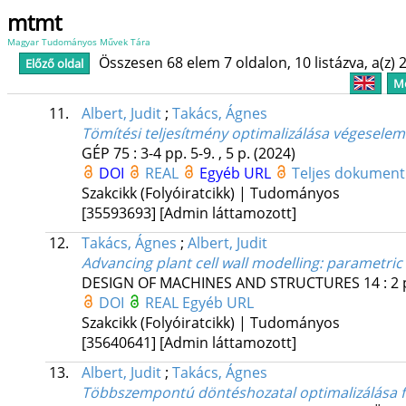
mtmt
Magyar Tudományos Művek Tára
Összesen 68 elem 7 oldalon, 10 listázva, a(z) 2
Előző oldal
Me
11.
Albert, Judit
;
Takács, Ágnes
Tömítési teljesítmény optimalizálása végesele
GÉP
75
:
3-4
pp. 5-9. , 5 p.
(2024)
DOI
REAL
Egyéb URL
Teljes dokumen
Szakcikk (Folyóiratcikk) | Tudományos
[35593693]
[Admin láttamozott]
12.
Takács, Ágnes
;
Albert, Judit
Advancing plant cell wall modelling: parametric
DESIGN OF MACHINES AND STRUCTURES
14
:
2
DOI
REAL
Egyéb URL
Szakcikk (Folyóiratcikk) | Tudományos
[35640641]
[Admin láttamozott]
13.
Albert, Judit
;
Takács, Ágnes
Többszempontú döntéshozatal optimalizálása f