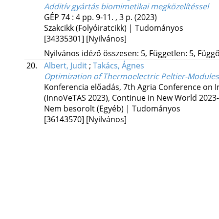
Additív gyártás biomimetikai megközelítéssel
GÉP
74
:
4
pp. 9-11. , 3 p.
(2023)
Szakcikk (Folyóiratcikk) | Tudományos
[34335301]
[Nyilvános]
Nyilvános idéző összesen: 5, Független: 5, Függő:
20.
Albert, Judit
;
Takács, Ágnes
Optimization of Thermoelectric Peltier-Modules,
Konferencia előadás
,
7th Agria Conference on 
(InnoVeTAS 2023), Continue in New World 2023-
Nem besorolt (Egyéb) | Tudományos
[36143570]
[Nyilvános]