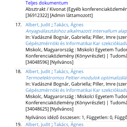
Teljes dokumentum
Absztrakt / Kivonat (Egyéb konferenciaközlem
[36912322]
[Admin láttamozott]
17.
Albert, Judit
;
Takács, Ágnes
Anyagválasztáshoz alkalmazott intervallum ala
In: Vadászné Bognár, Gabriella; Piller, Imre (szer
Gépészmérnöki és Informatikai Kar szekciókiad
Miskolc, Magyarország :
Miskolci Egyetem Tudo
Konferenciaközlemény (Könyvrészlet) | Tudom
[34048596]
[Nyilvános]
18.
Albert, Judit
;
Takács, Ágnes
Termoelektromos Peltier-modulok optimalizálás
In: Vadászné Bognár, Gabriella; Piller, Imre (szer
Gépészmérnöki és Informatikai Kar szekciókiad
Miskolc, Magyarország :
Miskolci Egyetem Tudo
Konferenciaközlemény (Könyvrészlet) | Tudom
[34048625]
[Nyilvános]
Nyilvános idéző összesen: 1, Független: 0, Függő:
19.
Albert, Judit
;
Takács, Ágnes