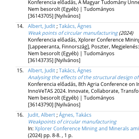
Konferencia előadás, A Magyar Tudomány Ünne
Nem besorolt (Egyéb) | Tudományos
[36143705]
[Nyilvános]
14.
Albert, Judit
;
Takács, Ágnes
Weak points of circular manufacturing
(2024)
Konferencia előadás, Xplorer Conference Minin
[Lappeeranta, Finnország]
,
Poszter
,
Megjelenés:
Nem besorolt (Egyéb) | Tudományos
[36143735]
[Nyilvános]
15.
Albert, Judit
;
Takács, Ágnes
Analysing the effects of the structural design 
Konferencia előadás, 8th Agria Conference on I
InnoVeTAS 2024. Innovate, Collaborate, Transf
Nem besorolt (Egyéb) | Tudományos
[36143790]
[Nyilvános]
16.
Judit, Albert
;
Ágnes, Takács
Weakpoints of circular manufacturing
In:
Xplorer Conference Mining and Minerals ami
(2024)
pp. 8-8. , 1 p.