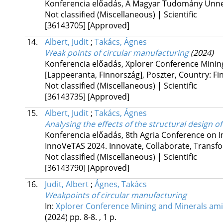
Konferencia előadás, A Magyar Tudomány Ünne
Not classified (Miscellaneous) | Scientific
[36143705]
[Approved]
14.
Albert, Judit
;
Takács, Ágnes
Weak points of circular manufacturing
(2024)
Konferencia előadás, Xplorer Conference Minin
[Lappeeranta, Finnország]
,
Poszter
,
Country: Fi
Not classified (Miscellaneous) | Scientific
[36143735]
[Approved]
15.
Albert, Judit
;
Takács, Ágnes
Analysing the effects of the structural design 
Konferencia előadás, 8th Agria Conference on I
InnoVeTAS 2024. Innovate, Collaborate, Transf
Not classified (Miscellaneous) | Scientific
[36143790]
[Approved]
16.
Judit, Albert
;
Ágnes, Takács
Weakpoints of circular manufacturing
In:
Xplorer Conference Mining and Minerals ami
(2024)
pp. 8-8. , 1 p.