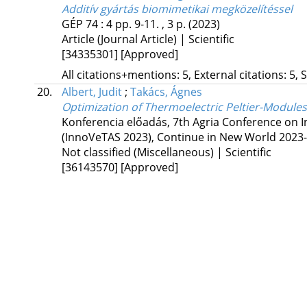
Additív gyártás biomimetikai megközelítéssel
GÉP
74
:
4
pp. 9-11. , 3 p.
(2023)
Article (Journal Article) | Scientific
[34335301]
[Approved]
All citations+mentions: 5, External citations: 5, 
20.
Albert, Judit
;
Takács, Ágnes
Optimization of Thermoelectric Peltier-Modules,
Konferencia előadás
,
7th Agria Conference on 
(InnoVeTAS 2023), Continue in New World 2023-
Not classified (Miscellaneous) | Scientific
[36143570]
[Approved]