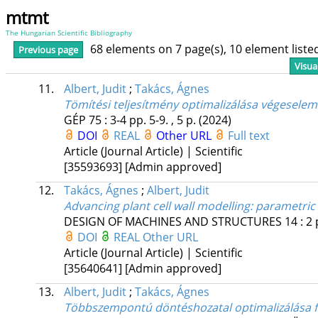
mtmt
The Hungarian Scientific Bibliography
68 elements on 7 page(s), 10 element list
Previous page
Visua
11.
Albert, Judit
;
Takács, Ágnes
Tömítési teljesítmény optimalizálása végesele
GÉP
75
:
3-4
pp. 5-9. , 5 p.
(2024)
DOI
REAL
Other URL
Full text
Article (Journal Article) | Scientific
[35593693]
[Admin approved]
12.
Takács, Ágnes
;
Albert, Judit
Advancing plant cell wall modelling: parametric
DESIGN OF MACHINES AND STRUCTURES
14
:
2
DOI
REAL
Other URL
Article (Journal Article) | Scientific
[35640641]
[Admin approved]
13.
Albert, Judit
;
Takács, Ágnes
Többszempontú döntéshozatal optimalizálása f