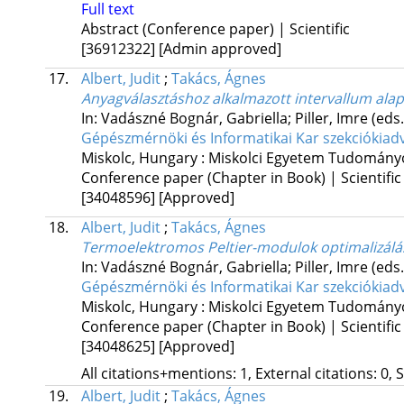
Full text
Abstract (Conference paper) | Scientific
[36912322]
[Admin approved]
17.
Albert, Judit
;
Takács, Ágnes
Anyagválasztáshoz alkalmazott intervallum ala
In: Vadászné Bognár, Gabriella; Piller, Imre (eds
Gépészmérnöki és Informatikai Kar szekciókiad
Miskolc, Hungary :
Miskolci Egyetem Tudományo
Conference paper (Chapter in Book) | Scientific
[34048596]
[Approved]
18.
Albert, Judit
;
Takács, Ágnes
Termoelektromos Peltier-modulok optimalizálás
In: Vadászné Bognár, Gabriella; Piller, Imre (eds
Gépészmérnöki és Informatikai Kar szekciókiad
Miskolc, Hungary :
Miskolci Egyetem Tudományo
Conference paper (Chapter in Book) | Scientific
[34048625]
[Approved]
All citations+mentions: 1, External citations: 0, 
19.
Albert, Judit
;
Takács, Ágnes