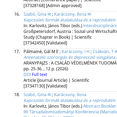
[37328168]
[Admin approved]
16.
Szabó, Gina ✉
;
Karácsony, Ilona ✉
Kapcsolati formák átalakulása és a reproduktív 
In: Karlovitz, János Tibor (eds.)
Interdiszciplinár
Großpetersdorf, Austria :
Sozial und Wirtschaf
Study (Chapter in Book) | Scientific
[37342450]
[Validated]
17.
Pálmainé, Gál M E
;
Karácsony, I H
;
Csákvári, T 
Antenatális szorongás és depresszió vizsgálata
ARANYPAJZS : A CSALÁD VÉDELMÉNEK TUDOMÁNY
pp. 25-36. , 12 p.
(2026)
DOI
Full text
Article (Journal Article) | Scientific
[37347130]
[Validated]
18.
Szabó, Gina ✉
;
Karácsony, Ilona
Kapcsolati formák átalakulása és a reproduktív 
In: Karlovitz, János Tibor (eds.)
Abstract Booklet 
IRI Társadalomtudományi Konferencia (Marcelová