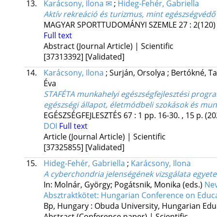
13.
Karácsony, Ilona ✉
;
Hideg-Fehér, Gabriella
Aktív rekreáció és turizmus, mint egészségvéd
MAGYAR SPORTTUDOMÁNYI SZEMLE
27
:
2(120)
Full text
Abstract (Journal Article) | Scientific
[37313392]
[Validated]
14.
Karácsony, Ilona
;
Surján, Orsolya
;
Bertókné, T
Éva
STAFÉTA munkahelyi egészségfejlesztési progra
egészségi állapot, életmódbeli szokások és mu
EGÉSZSÉGFEJLESZTÉS
67
:
1
pp. 16-30. , 15 p.
(20
DOI
Full text
Article (Journal Article) | Scientific
[37325855]
[Validated]
15.
Hideg-Fehér, Gabriella
;
Karácsony, Ilona
A cyberchondria jelenségének vizsgálata egyet
In: Molnár, György; Pogátsnik, Monika (eds.)
Nev
Absztraktkötet: Hungarian Conference on Educ
Bp, Hungary :
Obuda University
,
Hungarian Educ
Abstract (Conference paper) | Scientific