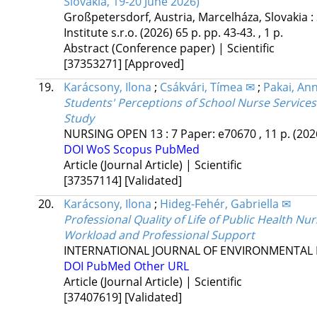
Slovakia, 19-20 June 2026)
Großpetersdorf, Austria,
Marcelháza, Slovakia :
Institute s.r.o.
(2026)
65 p.
pp. 43-43. , 1 p.
Abstract (Conference paper) | Scientific
[37353271]
[Approved]
19.
Karácsony, Ilona
;
Csákvári, Tímea ✉
;
Pakai, An
Students' Perceptions of School Nurse Services
Study
NURSING OPEN
13
:
7
Paper: e70670 , 11 p.
(202
DOI
WoS
Scopus
PubMed
Article (Journal Article) | Scientific
[37357114]
[Validated]
20.
Karácsony, Ilona
;
Hideg-Fehér, Gabriella ✉
Professional Quality of Life of Public Health Nu
Workload and Professional Support
INTERNATIONAL JOURNAL OF ENVIRONMENTAL 
DOI
PubMed
Other URL
Article (Journal Article) | Scientific
[37407619]
[Validated]