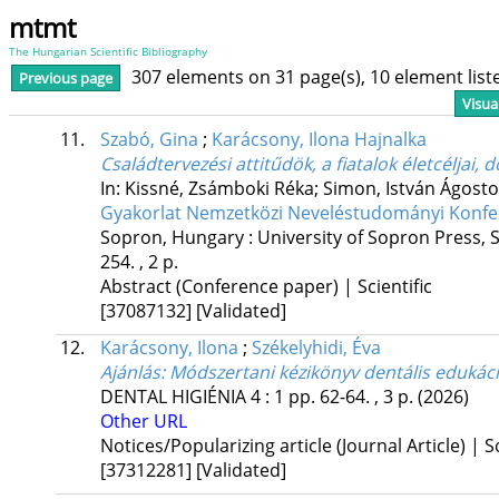
mtmt
The Hungarian Scientific Bibliography
307 elements on 31 page(s), 10 element lis
Previous page
Visua
11.
Szabó, Gina
;
Karácsony, Ilona Hajnalka
Családtervezési attitűdök, a fiatalok életcéljai
In: Kissné, Zsámboki Réka; Simon, István Ágosto
Gyakorlat Nemzetközi Neveléstudományi Konferen
Sopron, Hungary :
University of Sopron Press
,
254. , 2 p.
Abstract (Conference paper) | Scientific
[37087132]
[Validated]
12.
Karácsony, Ilona
;
Székelyhidi, Éva
Ajánlás: Módszertani kézikönyv dentális edukác
DENTAL HIGIÉNIA
4
:
1
pp. 62-64. , 3 p.
(2026)
Other URL
Notices/Popularizing article (Journal Article) | Sc
[37312281]
[Validated]