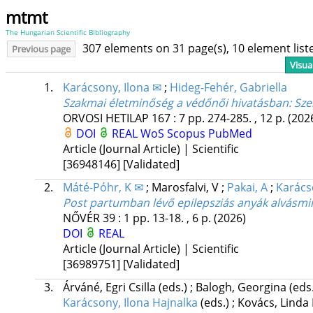
mtmt
The Hungarian Scientific Bibliography
307 elements on 31 page(s), 10 element lis
Previous page
Visua
1.
Karácsony, Ilona ✉
;
Hideg-Fehér, Gabriella
Szakmai életminőség a védőnői hivatásban
: Sz
ORVOSI HETILAP
167
:
7
pp. 274-285. , 12 p.
(202
DOI
REAL
WoS
Scopus
PubMed
Article (Journal Article) | Scientific
[36948146]
[Validated]
2.
Máté-Póhr, K ✉
;
Marosfalvi, V
;
Pakai, A
;
Karács
Post partumban lévő epilepsziás anyák alvásmi
NŐVÉR
39
:
1
pp. 13-18. , 6 p.
(2026)
DOI
REAL
Article (Journal Article) | Scientific
[36989751]
[Validated]
3.
Árváné, Egri Csilla
(eds.)
;
Balogh, Georgina
(eds
Karácsony, Ilona Hajnalka
(eds.)
;
Kovács, Linda 