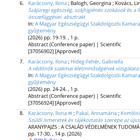
6.
Karácsony, Ilona
;
Balogh, Georgina
;
Kovács, L
Szájüregi egészség, szájhigiénés szokások és a 
összefüggései
: absztrakt
In:
A Magyar Egészségügyi Szakdolgozói Kamara E
gyűjtemény
(2026)
pp. 19-19. , 1 p.
Abstract (Conference paper) | Scientific
[37056902]
[Approved]
7.
Karácsony, Ilona
;
Hideg-Fehér, Gabriella
A védőnők szakmai életminőségének vizsgálata:
In:
A Magyar Egészségügyi Szakdolgozói Kamara E
gyűjtemény
(2026)
pp. 24-24. , 1 p.
Abstract (Conference paper) | Scientific
[37056924]
[Approved]
8.
Karácsony, Ilona ✉
;
Pakai, Annamária
;
Komlósi
Szülői ismeretek és tájékoztatás szerepe az újs
ARANYPAJZS : A CSALÁD VÉDELMÉNEK TUDOMÁNY
pp. 17-30. , 14 p.
(2026)