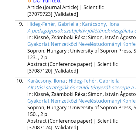
DOI
Full text
Article (Journal Article) | Scientific
[37079723]
[Validated]
9.
Hideg-Fehér, Gabriella
;
Karácsony, Ilona
A pedagógusok szubjektív jóllétének vizsgálata
In: Kissné, Zsámboki Réka; Simon, István Ágosto
Gyakorlat Nemzetközi Neveléstudományi Konferen
Sopron, Hungary :
University of Sopron Press
,
123. , 2 p.
Abstract (Conference paper) | Scientific
[37087120]
[Validated]
10.
Karácsony, Ilona
;
Hideg-Fehér, Gabriella
Altatási stratégiák és szülői tényezők szerepe
In: Kissné, Zsámboki Réka; Simon, István Ágosto
Gyakorlat Nemzetközi Neveléstudományi Konferen
Sopron, Hungary :
University of Sopron Press
,
150. , 2 p.
Abstract (Conference paper) | Scientific
[37087124]
[Validated]