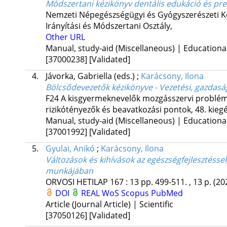
Módszertani kézikönyv dentális edukáció és pr
Nemzeti Népegészségügyi és Gyógyszerészeti Kö
Irányítási és Módszertani Osztály
,
Other URL
Manual, study-aid (Miscellaneous) | Educationa
[37000238]
[Validated]
4.
Jávorka, Gabriella
(eds.)
;
Karácsony, Ilona
Bölcsődevezetők kézikönyve - Vezetési, gazdasá
F24 A kisgyermeknevelők mozgásszervi problémá
rizikótényezők és beavatkozási pontok
,
48. kieg
Manual, study-aid (Miscellaneous) | Educationa
[37001992]
[Validated]
5.
Gyulai, Anikó
;
Karácsony, Ilona
Változások és kihívások az egészségfejlesztéss
munkájában
ORVOSI HETILAP
167
:
13
pp. 499-511. , 13 p.
(20
DOI
REAL
WoS
Scopus
PubMed
Article (Journal Article) | Scientific
[37050126]
[Validated]