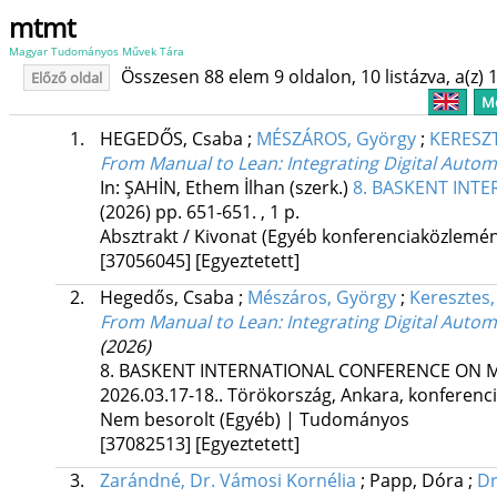
mtmt
Magyar Tudományos Művek Tára
Összesen 88 elem 9 oldalon, 10 listázva, a(z) 1
Előző oldal
Me
1.
HEGEDŐS, Csaba
;
MÉSZÁROS, György
;
KERESZT
From Manual to Lean
: Integrating Digital Auto
In: ŞAHİN, Ethem İlhan (szerk.)
8. BASKENT INT
(2026)
pp. 651-651. , 1 p.
Absztrakt / Kivonat (Egyéb konferenciaközlem
[37056045]
[Egyeztetett]
2.
Hegedős, Csaba
;
Mészáros, György
;
Keresztes,
From Manual to Lean
: Integrating Digital Auto
(2026)
8. BASKENT INTERNATIONAL CONFERENCE ON MUL
2026.03.17-18.. Törökország, Ankara
,
konferenci
Nem besorolt (Egyéb) | Tudományos
[37082513]
[Egyeztetett]
3.
Zarándné, Dr. Vámosi Kornélia
;
Papp, Dóra
;
Dr