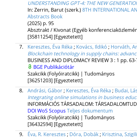
UNDERSTANDING GPT-4
: THE NEW GENERATION
In: Zerrin, Barut (szerk.)
8TH INTERNATIONAL ANTA
Abstracts Book
(2025)
p. 95
Absztrakt / Kivonat (Egyéb konferenciaközlem
[35811254]
[Egyeztetett]
7.
Keresztes, Éva Réka
;
Kovács, Ildikó
;
Horváth, A
Blockchain technology in supply chains
: advanc
BUSINESS AND DIPLOMACY REVIEW
3
:
1
pp. 63-
BGE Publikációtár
Szakcikk (Folyóiratcikk) | Tudományos
[36251203]
[Egyeztetett]
8.
Andrási, Gábor
;
Keresztes, Éva Réka
;
Budai, Lá
Integrating online simulations in business educ
INFORMÁCIÓS TÁRSADALOM: TÁRSADALOMTUD
DOI
WoS
Scopus
Teljes dokumentum
Szakcikk (Folyóiratcikk) | Tudományos
[36432594]
[Egyeztetett]
9.
Éva, R. Keresztes
;
Dóra, Dobák
;
Krisztina, Szigili