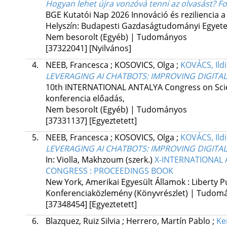
Hogyan lehet újra vonzóvá tenni az olvasást? Fog
BGE Kutatói Nap 2026 Innováció és reziliencia 
Helyszín: Budapesti Gazdaságtudományi Egyet
Nem besorolt (Egyéb) | Tudományos
[37322041]
[Nyilvános]
4.
NEEB, Francesca
;
KOSOVICS, Olga
;
KOVÁCS, Ild
LEVERAGING AI CHATBOTS: IMPROVING DIGITA
10th INTERNATIONAL ANTALYA Congress on Scient
konferencia előadás
,
Nem besorolt (Egyéb) | Tudományos
[37331137]
[Egyeztetett]
5.
NEEB, Francesca
;
KOSOVICS, Olga
;
KOVÁCS, Ild
LEVERAGING AI CHATBOTS: IMPROVING DIGITA
In: Violla, Makhzoum (szerk.)
X-INTERNATIONAL 
CONGRESS : PROCEEDINGS BOOK
New York, Amerikai Egyesült Államok :
Liberty 
Konferenciaközlemény (Könyvrészlet) | Tudom
[37348454]
[Egyeztetett]
6.
Blazquez, Ruiz Silvia
;
Herrero, Martín Pablo
;
Ke