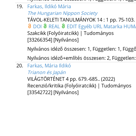
19.
Farkas, Ildikó Mária
The Hungarian Nippon Society
TÁVOL-KELETI TANULMÁNYOK
14
:
1
pp. 75-103. 
DOI
REAL
EDIT
Egyéb URL
Matarka
HUM
Szakcikk (Folyóiratcikk) | Tudományos
[33266354]
[Nyilvános]
Nyilvános idéző összesen: 1, Független: 1, Függő:
Nyilvános idéző+említés összesen: 2, Független: 
20.
Farkas, Mária Ildikó
Trianon és Japán
VILÁGTÖRTÉNET
4
pp. 679.-685..
(2022)
Recenzió/kritika (Folyóiratcikk) | Tudományos
[33542722]
[Nyilvános]