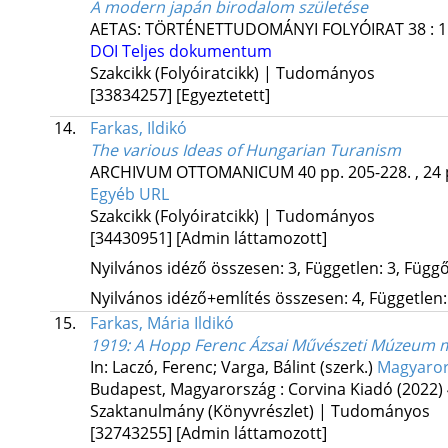
A modern japán birodalom születése
AETAS: TÖRTÉNETTUDOMÁNYI FOLYÓIRAT
38
:
1
DOI
Teljes dokumentum
Szakcikk (Folyóiratcikk) | Tudományos
[33834257]
[Egyeztetett]
14.
Farkas, Ildikó
The various Ideas of Hungarian Turanism
ARCHIVUM OTTOMANICUM
40
pp. 205-228. , 24
Egyéb URL
Szakcikk (Folyóiratcikk) | Tudományos
[34430951]
[Admin láttamozott]
Nyilvános idéző összesen: 3, Független: 3, Függő:
Nyilvános idéző+említés összesen: 4, Független: 
15.
Farkas, Mária Ildikó
1919: A Hopp Ferenc Ázsai Művészeti Múzeum 
In: Laczó, Ferenc; Varga, Bálint (szerk.)
Magyaror
Budapest, Magyarország :
Corvina Kiadó
(2022)
Szaktanulmány (Könyvrészlet) | Tudományos
[32743255]
[Admin láttamozott]