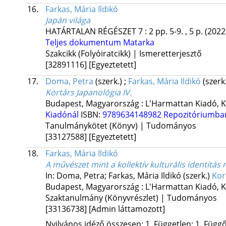
16.
Farkas, Mária Ildikó
Japán világa
HATÁRTALAN RÉGÉSZET
7
:
2
pp. 5-9. , 5 p.
(2022
Teljes dokumentum
Matarka
Szakcikk (Folyóiratcikk) | Ismeretterjesztő
[32891116]
[Egyeztetett]
17.
Doma, Petra
(szerk.)
;
Farkas, Mária Ildikó
(szerk
Kortárs Japanológia IV.
Budapest, Magyarország :
L'Harmattan Kiadó
,
K
Kiadónál
ISBN:
9789634148982
Repozitóriumb
Tanulmánykötet (Könyv) | Tudományos
[33127588]
[Egyeztetett]
18.
Farkas, Mária Ildikó
A művészet mint a kollektív kulturális identitás 
In: Doma, Petra; Farkas, Mária Ildikó (szerk.)
Kor
Budapest, Magyarország :
L'Harmattan Kiadó
,
K
Szaktanulmány (Könyvrészlet) | Tudományos
[33136738]
[Admin láttamozott]
Nyilvános idéző összesen: 1, Független: 1, Függő: