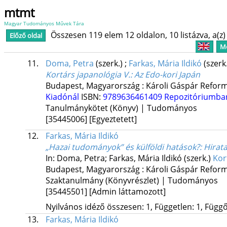
mtmt
Magyar Tudományos Művek Tára
Összesen 119 elem 12 oldalon, 10 listázva, a(z) 
Előző oldal
Me
11.
Doma, Petra
(szerk.)
;
Farkas, Mária Ildikó
(szerk
Kortárs japanológia V.
: Az Edo-kori Japán
Budapest, Magyarország :
Károli Gáspár Refor
Kiadónál
ISBN:
9789636461409
Repozitóriumb
Tanulmánykötet (Könyv) | Tudományos
[35445006]
[Egyeztetett]
12.
Farkas, Mária Ildikó
„Hazai tudományok” és külföldi hatások?
: Hirat
In: Doma, Petra; Farkas, Mária Ildikó (szerk.)
Kor
Budapest, Magyarország :
Károli Gáspár Refor
Szaktanulmány (Könyvrészlet) | Tudományos
[35445501]
[Admin láttamozott]
Nyilvános idéző összesen: 1, Független: 1, Függő:
13.
Farkas, Mária Ildikó