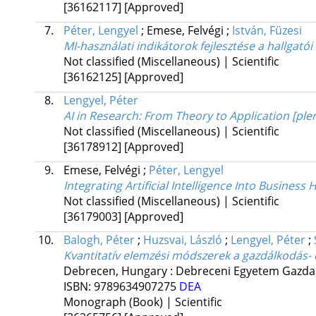
[36162117]
[Approved]
7.
Péter, Lengyel
;
Emese, Felvégi
;
István, Füzesi
MI-használati indikátorok fejlesztése a hallgató
Not classified (Miscellaneous) | Scientific
[36162125]
[Approved]
8.
Lengyel, Péter
AI in Research: From Theory to Application [ple
Not classified (Miscellaneous) | Scientific
[36178912]
[Approved]
9.
Emese, Felvégi
;
Péter, Lengyel
Integrating Artificial Intelligence Into Busines
Not classified (Miscellaneous) | Scientific
[36179003]
[Approved]
10.
Balogh, Péter
;
Huzsvai, László
;
Lengyel, Péter
;
Kvantitatív elemzési módszerek a gazdálkodás-
Debrecen, Hungary :
Debreceni Egyetem Gazda
ISBN:
9789634907275
DEA
Monograph (Book) | Scientific