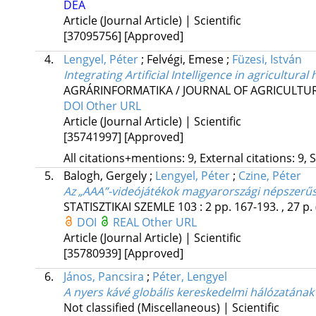
DEA
Article (Journal Article) | Scientific
[37095756]
[Approved]
4.
Lengyel, Péter
;
Felvégi, Emese
;
Füzesi, István
Integrating Artificial Intelligence in agricultu
AGRÁRINFORMATIKA / JOURNAL OF AGRICULTU
DOI
Other URL
Article (Journal Article) | Scientific
[35741997]
[Approved]
All citations+mentions: 9, External citations: 9, 
5.
Balogh, Gergely
;
Lengyel, Péter
;
Czine, Péter
Az „AAA”-videójátékok magyarországi népszerűs
STATISZTIKAI SZEMLE
103
:
2
pp. 167-193. , 27 p.
DOI
REAL
Other URL
Article (Journal Article) | Scientific
[35780939]
[Approved]
6.
János, Pancsira
;
Péter, Lengyel
A nyers kávé globális kereskedelmi hálózatának
Not classified (Miscellaneous) | Scientific