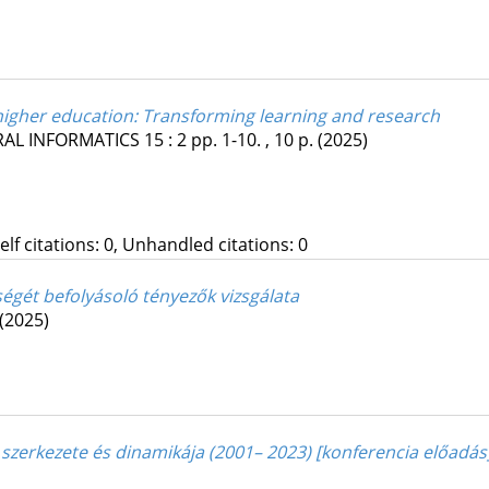
ral higher education: Transforming learning and research
RAL INFORMATICS
15
:
2
pp. 1-10. , 10 p.
(2025)
Self citations: 0, Unhandled citations: 0
égét befolyásoló tényezők vizsgálata
(2025)
 szerkezete és dinamikája (2001– 2023) [konferencia előadás