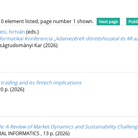
10 element listed, page number 1 shown.
Next page
Publi
esi, Isrtván
(eds.)
formatikai Konferencia „Adatvezérelt döntéshozatal és MI az
ságtudományi Kar
(2026)
trading and its fintech implications
20 p.
(2026)
e: A Review of Market Dynamics and Sustainability Challeng
RAL INFORMATICS
, 13 p.
(2026)