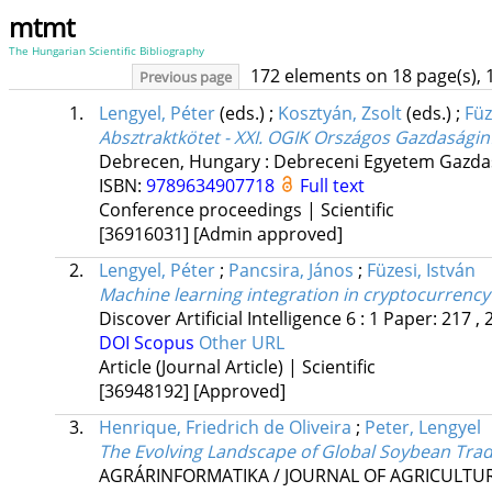
mtmt
The Hungarian Scientific Bibliography
172 elements on 18 page(s), 
Previous page
1.
Lengyel, Péter
(eds.)
;
Kosztyán, Zsolt
(eds.)
;
Füz
Absztraktkötet - XXI. OGIK Országos Gazdaságin
Debrecen, Hungary :
Debreceni Egyetem Gazda
ISBN:
9789634907718
Full text
Conference proceedings | Scientific
[36916031]
[Admin approved]
2.
Lengyel, Péter
;
Pancsira, János
;
Füzesi, István
Machine learning integration in cryptocurrency 
Discover Artificial Intelligence
6
:
1
Paper: 217 , 
DOI
Scopus
Other URL
Article (Journal Article) | Scientific
[36948192]
[Approved]
3.
Henrique, Friedrich de Oliveira
;
Peter, Lengyel
The Evolving Landscape of Global Soybean Trad
AGRÁRINFORMATIKA / JOURNAL OF AGRICULTU