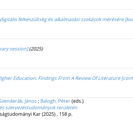
i digitális felkészültség és alkalmazási szokások mérésére [k
nary session]
(2025)
s Higher Education: Findings From A Review Of Literature [co
Szenderák, János
;
Balogh, Péter
(eds.)
 és szervezéstudományok területén
ságtudományi Kar
(2025)
,
158 p.