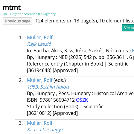
mtmt
The Hungarian Scientific Bibliography
124 elements on 13 page(s), 10 element lis
Previous page
Visua
1.
Müller, Rolf
Rajk László
In: Bartha, Ákos; Kiss, Réka; Szekér, Nóra (eds.)
Bp, Hungary :
NEB
(2025)
542 p.
pp. 356-361. , 6 
Reference entry (Chapter in Book) | Scientific
[36194648]
[Approved]
2.
Müller, Rolf
(eds.)
1953: Sztálin halott
Bp, Hungary ,
Pécs, Hungary :
Historical Archiv
ISBN:
9786156604712
OSZK
Study collection (Book) | Scientific
[36210012]
[Approved]
3.
Müller, Rolf
Ki az a tizenegy?