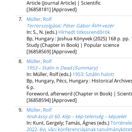
Article (Journal Article) | Scientific
[36858181]
[Approved]
7.
Müller, Rolf
Terrorszolgálat: Péter Gábor ÁVH-vezér
In: S., N. (eds.)
Hírhedt titkosrendőrök
Bp, Hungary :
Joshua Könyvek
(2025)
168 p.
pp. 
Study (Chapter in Book) | Popular science
[36858569]
[Approved]
8.
Müller, Rolf
1953 – Stalin is Dead (Summary)
In: Müller, Rolf (eds.)
1953: Sztálin halott
Bp, Hungary,
Pécs, Hungary :
Historical Archive
6 p.
Foreword, afterword (Chapter in Book) | Scienti
[36858594]
[Approved]
9.
Müller, Rolf
Andrássy út 60. Kép – kép-telenség – képzelet
In: Kunt, Gergely; Tamás, Ágnes (eds.)
Történele
2022. évi, váci konferenciájának tanulmányköte