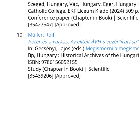
Szeged, Hungary,
Vác, Hungary,
Eger, Hungary 
Catholic College
,
EKF Líceum Kiadó
(2024)
509 p
Conference paper (Chapter in Book) | Scientific
[35427547]
[Approved]
10.
Müller, Rolf
Péter és a Farkas
: Az elítélt ÁVH-s vezér"íratás
In: Gecsényi, Lajos (eds.)
Megismerni a megismer
Bp, Hungary :
Historical Archives of the Hungar
ISBN:
9786156052155
Study (Chapter in Book) | Scientific
[35439206]
[Approved]