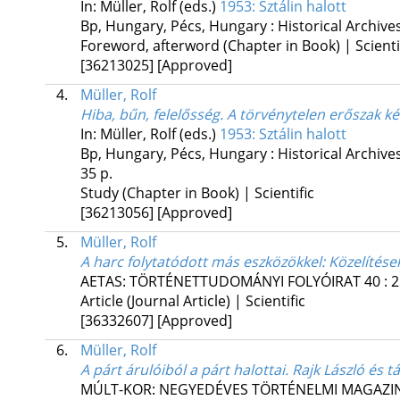
In: Müller, Rolf (eds.)
1953: Sztálin halott
Bp, Hungary,
Pécs, Hungary :
Historical Archive
Foreword, afterword (Chapter in Book) | Scienti
[36213025]
[Approved]
4.
Müller, Rolf
Hiba, bűn, felelősség. A törvénytelen erőszak k
In: Müller, Rolf (eds.)
1953: Sztálin halott
Bp, Hungary,
Pécs, Hungary :
Historical Archive
35 p.
Study (Chapter in Book) | Scientific
[36213056]
[Approved]
5.
Müller, Rolf
A harc folytatódott más eszközökkel
: Közelítés
AETAS: TÖRTÉNETTUDOMÁNYI FOLYÓIRAT
40
:
2
Article (Journal Article) | Scientific
[36332607]
[Approved]
6.
Müller, Rolf
A párt árulóiból a párt halottai. Rajk László és
MÚLT-KOR: NEGYEDÉVES TÖRTÉNELMI MAGAZI