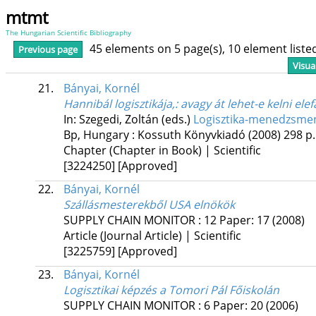
mtmt
The Hungarian Scientific Bibliography
45 elements on 5 page(s), 10 element list
Previous page
Visua
21.
Bányai, Kornél
Hannibál logisztikája,
: avagy át lehet-e kelni el
In: Szegedi, Zoltán (eds.)
Logisztika-menedzsmen
Bp, Hungary :
Kossuth Könyvkiadó
(2008)
298 p.
Chapter (Chapter in Book) | Scientific
[3224250]
[Approved]
22.
Bányai, Kornél
Szállásmesterekből USA elnökök
SUPPLY CHAIN MONITOR
:
12
Paper: 17
(2008)
Article (Journal Article) | Scientific
[3225759]
[Approved]
23.
Bányai, Kornél
Logisztikai képzés a Tomori Pál Főiskolán
SUPPLY CHAIN MONITOR
:
6
Paper: 20
(2006)