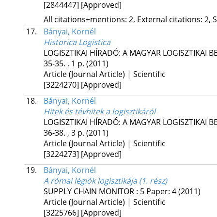
[2844447]
[Approved]
All citations+mentions: 2, External citations: 2, 
17.
Bányai, Kornél
Historica Logistica
LOGISZTIKAI HÍRADÓ: A MAGYAR LOGISZTIKAI B
35-35. , 1 p.
(2011)
Article (Journal Article) | Scientific
[3224270]
[Approved]
18.
Bányai, Kornél
Hitek és tévhitek a logisztikáról
LOGISZTIKAI HÍRADÓ: A MAGYAR LOGISZTIKAI B
36-38. , 3 p.
(2011)
Article (Journal Article) | Scientific
[3224273]
[Approved]
19.
Bányai, Kornél
A római légiók logisztikája (1. rész)
SUPPLY CHAIN MONITOR
:
5
Paper: 4
(2011)
Article (Journal Article) | Scientific
[3225766]
[Approved]