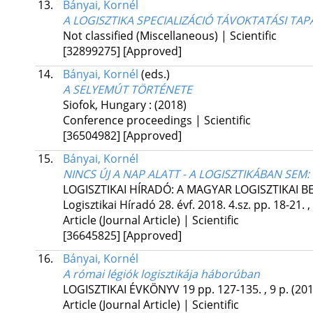
13.
Bányai, Kornél
A LOGISZTIKA SPECIALIZÁCIÓ TÁVOKTATÁSI TA
Not classified (Miscellaneous) | Scientific
[32899275]
[Approved]
14.
Bányai, Kornél
(eds.)
A SELYEMÚT TÖRTÉNETE
Siofok, Hungary :
(2018)
Conference proceedings | Scientific
[36504982]
[Approved]
15.
Bányai, Kornél
NINCS ÚJ A NAP ALATT - A LOGISZTIKÁBAN SEM
:
LOGISZTIKAI HÍRADÓ: A MAGYAR LOGISZTIKAI B
Logisztikai Híradó 28. évf. 2018. 4.sz.
pp. 18-21. ,
Article (Journal Article) | Scientific
[36645825]
[Approved]
16.
Bányai, Kornél
A római légiók logisztikája háborúban
LOGISZTIKAI ÉVKÖNYV
19
pp. 127-135. , 9 p.
(201
Article (Journal Article) | Scientific