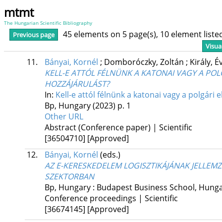
mtmt
The Hungarian Scientific Bibliography
45 elements on 5 page(s), 10 element list
Previous page
Visua
11.
Bányai, Kornél
;
Domboróczky, Zoltán
;
Király, É
KELL-E ATTÓL FÉLNÜNK A KATONAI VAGY A POLG
HOZZÁJÁRULÁST?
In:
Kell-e attól félnünk a katonai vagy a polgári 
Bp, Hungary
(2023)
p. 1
Other URL
Abstract (Conference paper) | Scientific
[36504710]
[Approved]
12.
Bányai, Kornél
(eds.)
AZ E-KERESKEDELEM LOGISZTIKÁJÁNAK JELLEM
SZEKTORBAN
Bp, Hungary :
Budapest Business School
,
Hunga
Conference proceedings | Scientific
[36674145]
[Approved]