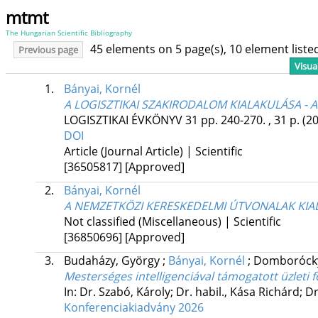
mtmt
The Hungarian Scientific Bibliography
45 elements on 5 page(s), 10 element list
Previous page
Visua
1.
Bányai, Kornél
A LOGISZTIKAI SZAKIRODALOM KIALAKULÁSA - 
LOGISZTIKAI ÉVKÖNYV
31
pp. 240-270. , 31 p.
(2
DOI
Article (Journal Article) | Scientific
[36505817]
[Approved]
2.
Bányai, Kornél
A NEMZETKÖZI KERESKEDELMI ÚTVONALAK KIA
Not classified (Miscellaneous) | Scientific
[36850696]
[Approved]
3.
Budaházy, György
;
Bányai, Kornél
;
Domborócky
Mesterséges intelligenciával támogatott üzleti 
In: Dr. Szabó, Károly; Dr. habil., Kása Richárd; 
Konferenciakiadvány 2026