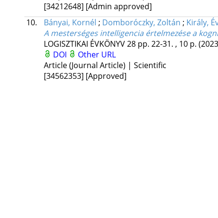
[34212648]
[Admin approved]
10.
Bányai, Kornél
;
Domboróczky, Zoltán
;
Király, É
A mesterséges intelligencia értelmezése a kognit
LOGISZTIKAI ÉVKÖNYV
28
pp. 22-31. , 10 p.
(2023
DOI
Other URL
Article (Journal Article) | Scientific
[34562353]
[Approved]