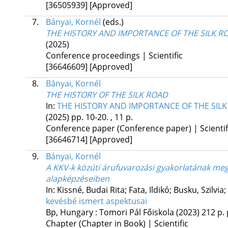
[36505939]
[Approved]
7.
Bányai, Kornél
(eds.)
THE HISTORY AND IMPORTANCE OF THE SILK R
(2025)
Conference proceedings | Scientific
[36646609]
[Approved]
8.
Bányai, Kornél
THE HISTORY OF THE SILK ROAD
In:
THE HISTORY AND IMPORTANCE OF THE SIL
(2025)
pp. 10-20. , 11 p.
Conference paper (Conference paper) | Scientif
[36646714]
[Approved]
9.
Bányai, Kornél
A KKV-k közúti árufuvarozási gyakorlatának megj
alapképzéseiben
In: Kissné, Budai Rita; Fata, Ildikó; Busku, Szilvi
kevésbé ismert aspektusai
Bp, Hungary :
Tomori Pál Főiskola
(2023)
212 p.
Chapter (Chapter in Book) | Scientific