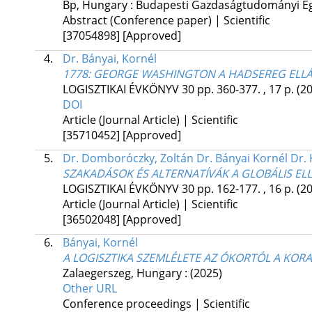
Bp, Hungary :
Budapesti Gazdaságtudományi E
Abstract (Conference paper) | Scientific
[37054898]
[Approved]
4.
Dr. Bányai, Kornél
1778: GEORGE WASHINGTON A HADSEREG ELLÁ
LOGISZTIKAI ÉVKÖNYV
30
pp. 360-377. , 17 p.
(2
DOI
Article (Journal Article) | Scientific
[35710452]
[Approved]
5.
Dr. Domboróczky, Zoltán Dr. Bányai Kornél Dr. K
SZAKADÁSOK ÉS ALTERNATÍVÁK A GLOBÁLIS EL
LOGISZTIKAI ÉVKÖNYV
30
pp. 162-177. , 16 p.
(2
Article (Journal Article) | Scientific
[36502048]
[Approved]
6.
Bányai, Kornél
A LOGISZTIKA SZEMLÉLETE AZ ÓKORTÓL A KOR
Zalaegerszeg, Hungary :
(2025)
Other URL
Conference proceedings | Scientific