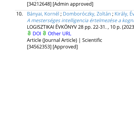
[34212648]
[Admin approved]
10.
Bányai, Kornél
;
Domboróczky, Zoltán
;
Király, É
A mesterséges intelligencia értelmezése a kognit
LOGISZTIKAI ÉVKÖNYV
28
pp. 22-31. , 10 p.
(2023
DOI
Other URL
Article (Journal Article) | Scientific
[34562353]
[Approved]