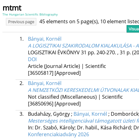
mtmt
The Hungarian Scientific Bibliography
45 elements on 5 page(s), 10 element list
Previous page
Visua
1.
Bányai, Kornél
A LOGISZTIKAI SZAKIRODALOM KIALAKULÁSA - 
LOGISZTIKAI ÉVKÖNYV
31
pp. 240-270. , 31 p.
(2
DOI
Article (Journal Article) | Scientific
[36505817]
[Approved]
2.
Bányai, Kornél
A NEMZETKÖZI KERESKEDELMI ÚTVONALAK KIA
Not classified (Miscellaneous) | Scientific
[36850696]
[Approved]
3.
Budaházy, György
;
Bányai, Kornél
;
Domborócky
Mesterséges intelligenciával támogatott üzleti 
In: Dr. Szabó, Károly; Dr. habil., Kása Richárd; 
Konferenciakiadvány 2026