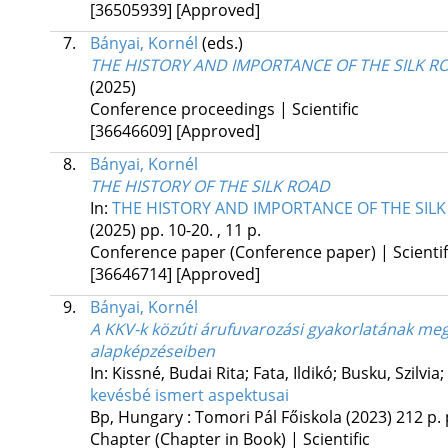
[36505939]
[Approved]
7.
Bányai, Kornél
(eds.)
THE HISTORY AND IMPORTANCE OF THE SILK R
(2025)
Conference proceedings | Scientific
[36646609]
[Approved]
8.
Bányai, Kornél
THE HISTORY OF THE SILK ROAD
In:
THE HISTORY AND IMPORTANCE OF THE SIL
(2025)
pp. 10-20. , 11 p.
Conference paper (Conference paper) | Scientif
[36646714]
[Approved]
9.
Bányai, Kornél
A KKV-k közúti árufuvarozási gyakorlatának megj
alapképzéseiben
In: Kissné, Budai Rita; Fata, Ildikó; Busku, Szilvi
kevésbé ismert aspektusai
Bp, Hungary :
Tomori Pál Főiskola
(2023)
212 p.
Chapter (Chapter in Book) | Scientific