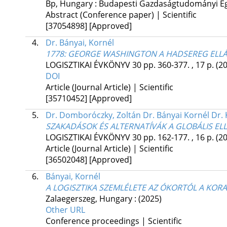
Bp, Hungary :
Budapesti Gazdaságtudományi E
Abstract (Conference paper) | Scientific
[37054898]
[Approved]
4.
Dr. Bányai, Kornél
1778: GEORGE WASHINGTON A HADSEREG ELLÁ
LOGISZTIKAI ÉVKÖNYV
30
pp. 360-377. , 17 p.
(2
DOI
Article (Journal Article) | Scientific
[35710452]
[Approved]
5.
Dr. Domboróczky, Zoltán Dr. Bányai Kornél Dr. K
SZAKADÁSOK ÉS ALTERNATÍVÁK A GLOBÁLIS EL
LOGISZTIKAI ÉVKÖNYV
30
pp. 162-177. , 16 p.
(2
Article (Journal Article) | Scientific
[36502048]
[Approved]
6.
Bányai, Kornél
A LOGISZTIKA SZEMLÉLETE AZ ÓKORTÓL A KOR
Zalaegerszeg, Hungary :
(2025)
Other URL
Conference proceedings | Scientific