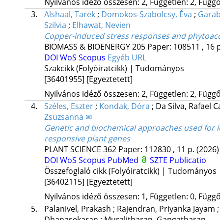
Nyilvános idéző összesen: 2, Független: 2, Függő:
3.
Alshaal, Tarek
;
Domokos-Szabolcsy, Éva
;
Garab
Szilvia
;
Elhawat, Nevien
Copper-induced stress responses and phytoaccu
BIOMASS & BIOENERGY
205
Paper: 108511 , 16 
DOI
WoS
Scopus
Egyéb URL
Szakcikk (Folyóiratcikk) | Tudományos
[36401955]
[Egyeztetett]
Nyilvános idéző összesen: 2, Független: 2, Függő:
4.
Széles, Eszter
;
Kondak, Dóra
;
Da Silva, Rafael 
Zsuzsanna ✉
Genetic and biochemical approaches used for ide
responsive plant genes
PLANT SCIENCE
362
Paper: 112830 , 11 p.
(2026)
DOI
WoS
Scopus
PubMed
SZTE Publicatio
Összefoglaló cikk (Folyóiratcikk) | Tudományos
[36402115]
[Egyeztetett]
Nyilvános idéző összesen: 1, Független: 0, Függő:
5.
Palanivel, Prakash
;
Rajendran, Priyanka Jayam
Dhanasekaran
;
Muralitharan, Gangatharan