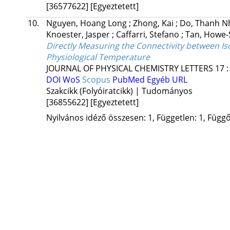
[36577622]
[Egyeztetett]
10.
Nguyen, Hoang Long
;
Zhong, Kai
;
Do, Thanh N
Knoester, Jasper
;
Caffarri, Stefano
;
Tan, Howe-
Directly Measuring the Connectivity between Is
Physiological Temperature
JOURNAL OF PHYSICAL CHEMISTRY LETTERS
17
DOI
WoS
Scopus
PubMed
Egyéb URL
Szakcikk (Folyóiratcikk) | Tudományos
[36855622]
[Egyeztetett]
Nyilvános idéző összesen: 1, Független: 1, Függő: