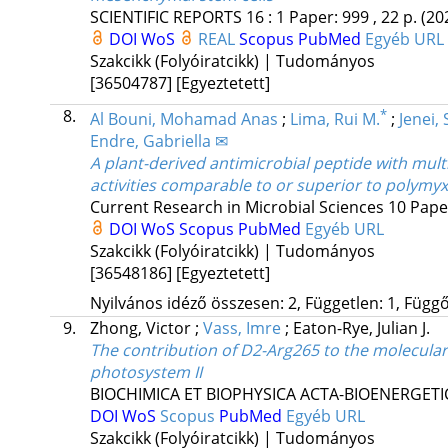
SCIENTIFIC REPORTS
16
:
1
Paper: 999 , 22 p.
(20
DOI
WoS
REAL
Scopus
PubMed
Egyéb URL
Szakcikk (Folyóiratcikk) | Tudományos
[36504787]
[Egyeztetett]
8.
*
Al Bouni, Mohamad Anas
;
Lima, Rui M.
;
Jenei,
Endre, Gabriella ✉
A plant-derived antimicrobial peptide with mult
activities comparable to or superior to polymyx
Current Research in Microbial Sciences
10
Paper
DOI
WoS
Scopus
PubMed
Egyéb URL
Szakcikk (Folyóiratcikk) | Tudományos
[36548186]
[Egyeztetett]
Nyilvános idéző összesen: 2, Független: 1, Függő:
9.
Zhong, Victor
;
Vass, Imre
;
Eaton-Rye, Julian J.
The contribution of D2-Arg265 to the molecular
photosystem II
BIOCHIMICA ET BIOPHYSICA ACTA-BIOENERGETI
DOI
WoS
Scopus
PubMed
Egyéb URL
Szakcikk (Folyóiratcikk) | Tudományos