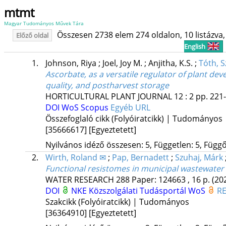
mtmt
Magyar Tudományos Művek Tára
Összesen 2738 elem 274 oldalon, 10 listázva, 
Előző oldal
English
1.
Johnson, Riya
;
Joel, Joy M.
;
Anjitha, K.S.
;
Tóth, S
Ascorbate, as a versatile regulator of plant dev
quality, and postharvest storage
HORTICULTURAL PLANT JOURNAL
12
:
2
pp. 221-
DOI
WoS
Scopus
Egyéb URL
Összefoglaló cikk (Folyóiratcikk) | Tudományos
[35666617]
[Egyeztetett]
Nyilvános idéző összesen: 5, Független: 5, Függő:
2.
Wirth, Roland ✉
;
Pap, Bernadett
;
Szuhaj, Márk
Functional resistomes in municipal wastewater 
WATER RESEARCH
288
Paper: 124663 , 16 p.
(20
DOI
NKE Közszolgálati Tudásportál
WoS
R
Szakcikk (Folyóiratcikk) | Tudományos
[36364910]
[Egyeztetett]