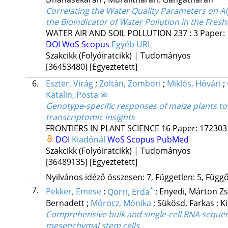
Correlating the Water Quality Parameters on Alga
the Bioindicator of Water Pollution in the Fre
WATER AIR AND SOIL POLLUTION
237
:
3
Paper:
DOI
WoS
Scopus
Egyéb URL
Szakcikk (Folyóiratcikk) | Tudományos
[36453480]
[Egyeztetett]
6.
Eszter, Virág
;
Zoltán, Zombori
;
Miklós, Hóvári
;
Katalin, Posta ✉
Genotype-specific responses of maize plants t
transcriptomic insights
FRONTIERS IN PLANT SCIENCE
16
Paper: 1723031
DOI
Kiadónál
WoS
Scopus
PubMed
Szakcikk (Folyóiratcikk) | Tudományos
[36489135]
[Egyeztetett]
Nyilvános idéző összesen: 7, Független: 5, Függő:
7.
*
Pekker, Emese
;
Qorri, Erda
;
Enyedi, Márton Zs
Bernadett
;
Mórocz, Mónika
;
Sükösd, Farkas
;
K
Comprehensive bulk and single-cell RNA seque
mesenchymal stem cells