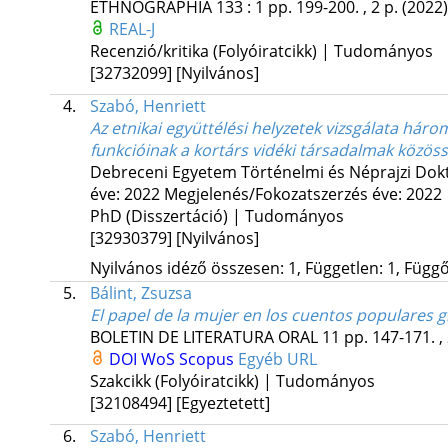
ETHNOGRAPHIA
133
:
1
pp. 199-200. , 2 p.
(2022)
REAL-J
Recenzió/kritika (Folyóiratcikk) | Tudományos
[32732099]
[Nyilvános]
4.
Szabó, Henriett
Az etnikai együttélési helyzetek vizsgálata hár
funkcióinak a kortárs vidéki társadalmak közös
Debreceni Egyetem Történelmi és Néprajzi Dokto
éve: 2022
Megjelenés/Fokozatszerzés éve: 2022
PhD (Disszertáció) | Tudományos
[32930379]
[Nyilvános]
Nyilvános idéző összesen: 1, Független: 1, Függő:
5.
Bálint, Zsuzsa
El papel de la mujer en los cuentos populares g
BOLETIN DE LITERATURA ORAL
11
pp. 147-171. ,
DOI
WoS
Scopus
Egyéb URL
Szakcikk (Folyóiratcikk) | Tudományos
[32108494]
[Egyeztetett]
6.
Szabó, Henriett