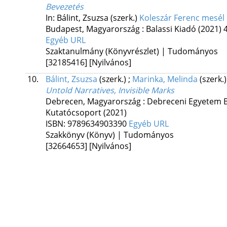
Bevezetés
In: Bálint, Zsuzsa (szerk.)
Koleszár Ferenc mesél
Budapest, Magyarország :
Balassi Kiadó
(2021)
Egyéb URL
Szaktanulmány (Könyvrészlet) | Tudományos
[32185416]
[Nyilvános]
10.
Bálint, Zsuzsa
(szerk.)
;
Marinka, Melinda
(szerk.)
Untold Narratives, Invisible Marks
Debrecen, Magyarország :
Debreceni Egyetem B
Kutatócsoport
(2021)
ISBN:
9789634903390
Egyéb URL
Szakkönyv (Könyv) | Tudományos
[32664653]
[Nyilvános]