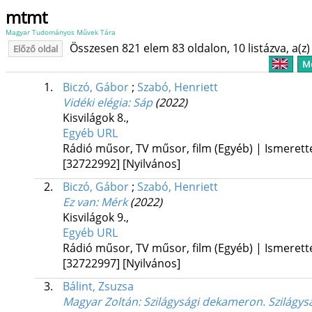
mtmt
Magyar Tudományos Művek Tára
Összesen 821 elem 83 oldalon, 10 listázva, a(z) 
Előző oldal
Me
1.
Biczó, Gábor
;
Szabó, Henriett
Vidéki elégia
: Sáp
(2022)
Kisvilágok 8.
,
Egyéb URL
Rádió műsor, TV műsor, film (Egyéb) | Ismerett
[32722992]
[Nyilvános]
2.
Biczó, Gábor
;
Szabó, Henriett
Ez van
: Mérk
(2022)
Kisvilágok 9.
,
Egyéb URL
Rádió műsor, TV műsor, film (Egyéb) | Ismerett
[32722997]
[Nyilvános]
3.
Bálint, Zsuzsa
Magyar Zoltán: Szilágysági dekameron. Szilágysá