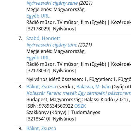
Nyírvasvári cigány zene
(2021)
Megjelenés: Magyarország,
Egyéb URL
Rádió műsor, TV műsor, film (Egyéb) | Közérde
[32178029]
[Nyilvános]
7.
Szabó, Henriett
Nyírvasvári cigány tánc
(2021)
Megjelenés: Magyarország,
Egyéb URL
Rádió műsor, TV műsor, film (Egyéb) | Közérde
[32178032]
[Nyilvános]
Nyilvános idéző összesen: 1, Független: 1, Függő:
8.
Bálint, Zsuzsa
(szerk.)
;
Balassa, M. Iván
(Gyűjtöt
Koleszár Ferenc mesél
: Egy zempléni pásztore
Budapest, Magyarország :
Balassi Kiadó
(2021)
ISBN:
9789634560922
OSZK
Szakkönyv (Könyv) | Tudományos
[32185410]
[Nyilvános]
9.
Bálint, Zsuzsa