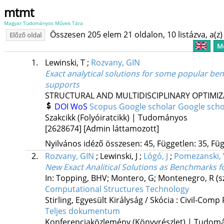
mtmt
Magyar Tudományos Művek Tára
Összesen 205 elem 21 oldalon, 10 listázva, a(z) 
Előző oldal
Me
1.
Lewinski, T
;
Rozvany, GIN
Exact analytical solutions for some popular be
supports
STRUCTURAL AND MULTIDISCIPLINARY OPTIMI
DOI
WoS
Scopus
Google scholar
Google scho
Szakcikk (Folyóiratcikk) | Tudományos
[2628674]
[Admin láttamozott]
Nyilvános idéző összesen: 45, Független: 35, Füg
2.
Rozvany, GIN
;
Lewinski, J
;
Lógó, J
;
Pomezanski, 
New Exact Analitical Solutions as Benchmarks 
In: Topping, BHV; Montero, G; Montenegro, R (s
Computational Structures Technology
Stirling, Egyesült Királyság / Skócia :
Civil-Comp 
Teljes dokumentum
Konferenciaközlemény (Könyvrészlet) | Tudom