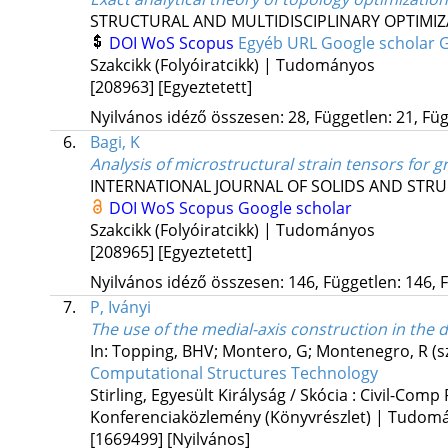
STRUCTURAL AND MULTIDISCIPLINARY OPTIMI
DOI
WoS
Scopus
Egyéb URL
Google scholar
G
Szakcikk (Folyóiratcikk) | Tudományos
[208963]
[Egyeztetett]
Nyilvános idéző összesen: 28, Független: 21, Füg
6.
Bagi, K
Analysis of microstructural strain tensors for 
INTERNATIONAL JOURNAL OF SOLIDS AND STR
DOI
WoS
Scopus
Google scholar
Szakcikk (Folyóiratcikk) | Tudományos
[208965]
[Egyeztetett]
Nyilvános idéző összesen: 146, Független: 146, F
7.
P, Iványi
The use of the medial-axis construction in the
In: Topping, BHV; Montero, G; Montenegro, R (s
Computational Structures Technology
Stirling, Egyesült Királyság / Skócia :
Civil-Comp 
Konferenciaközlemény (Könyvrészlet) | Tudom
[1669499]
[Nyilvános]