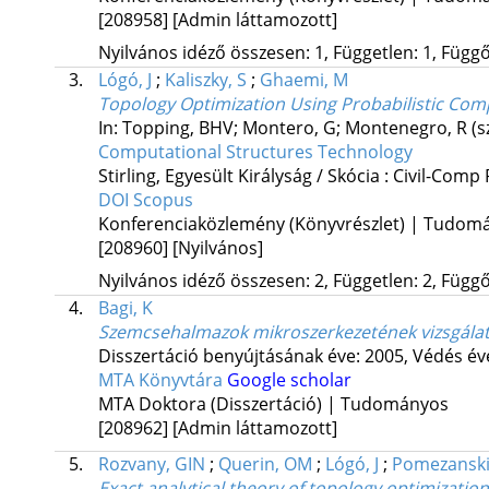
[208958]
[Admin láttamozott]
Nyilvános idéző összesen: 1, Független: 1, Függő:
3.
Lógó, J
;
Kaliszky, S
;
Ghaemi, M
Topology Optimization Using Probabilistic Com
In: Topping, BHV; Montero, G; Montenegro, R (s
Computational Structures Technology
Stirling, Egyesült Királyság / Skócia :
Civil-Comp 
DOI
Scopus
Konferenciaközlemény (Könyvrészlet) | Tudom
[208960]
[Nyilvános]
Nyilvános idéző összesen: 2, Független: 2, Függő:
4.
Bagi, K
Szemcsehalmazok mikroszerkezetének vizsgála
Disszertáció benyújtásának éve: 2005,
Védés év
MTA Könyvtára
Google scholar
MTA Doktora (Disszertáció) | Tudományos
[208962]
[Admin láttamozott]
5.
Rozvany, GIN
;
Querin, OM
;
Lógó, J
;
Pomezanski
Exact analytical theory of topology optimizati