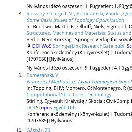
Nyilvános idéző összesen: 1, Független: 1, Függő:
8.
Rozvany, George I. N.
;
Pomezanski, Vanda
;
Que
Some Basic Issues of Topology Optimization
In: Bendsøe, Martin P.; Olhoff, Niels; Sigmund, O
Structures, Machines and Materials: Status and
Berlin, Németország :
Springer Verlag für Sozia
DOI
WoS
SpringerLink
ResearchGate publ.
S
Konferenciaközlemény (Könyvrészlet) | Tudom
[1707680]
[Nyilvános]
Nyilvános idéző összesen: 9, Független: 4, Függő:
9.
Pomezanski, V
Numerical Methods to Avoid Topological Singula
In: Topping, BHV; Montero, G; Montenegro, R (s
Computational Structures Technology
Stirling, Egyesült Királyság / Skócia :
Civil-Comp 
DOI
Scopus
Egyéb URL
Konferenciaközlemény (Könyvrészlet) | Tudom
[1707689]
[Nyilvános]
10.
Gáspár, ZS