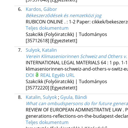
6.
Kardos, Gábor
Békeszerződések és nemzetközi jog
RUBICON ONLINE
.
:
1-2
Paper: cikkek/bekeszer
Teljes dokumentum
Szakcikk (Folyóiratcikk) | Tudományos
[35712618]
[Egyeztetett]
7.
Sulyok, Katalin
Verein Klimaseniorinnen Schweiz and Others v. Sw
INTERNATIONAL LEGAL MATERIALS
64
:
1
pp. 1-1
klimaseniorinnen-schweiz-and-others-v-switz
DOI
REAL
Egyéb URL
Szakcikk (Folyóiratcikk) | Tudományos
[35772220]
[Egyeztetett]
8.
Katalin, Sulyok
;
Gyula, Bándi
What can ombudspersons do for future genera
REVIEW OF EUROPEAN ADMINISTRATIVE LAW
.
P
generations-reflections-on-the-budapest-declar
Teljes dokumentum