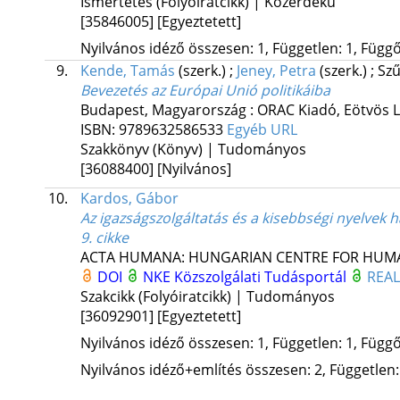
Ismertetés (Folyóiratcikk) | Közérdekű
[35846005]
[Egyeztetett]
Nyilvános idéző összesen: 1, Független: 1, Függő:
9.
Kende, Tamás
(szerk.)
;
Jeney, Petra
(szerk.)
;
Sz
Bevezetés az Európai Unió politikáiba
Budapest, Magyarország :
ORAC Kiadó
,
Eötvös 
ISBN:
9789632586533
Egyéb URL
Szakkönyv (Könyv) | Tudományos
[36088400]
[Nyilvános]
10.
Kardos, Gábor
Az igazságszolgáltatás és a kisebbségi nyelvek 
9. cikke
ACTA HUMANA: HUNGARIAN CENTRE FOR HUMA
DOI
NKE Közszolgálati Tudásportál
REA
Szakcikk (Folyóiratcikk) | Tudományos
[36092901]
[Egyeztetett]
Nyilvános idéző összesen: 1, Független: 1, Függő:
Nyilvános idéző+említés összesen: 2, Független: 