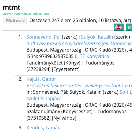
mtmt
Magyar Tudományos Művek Tára
Összesen 247 elem 25 oldalon, 10 listázva, a(z) 
Előző oldal
Me
1.
Sonnevend, Pál
(szerk.)
;
Sulyok, Katalin
(szerk.)
Soft Law-ból kemény kötelezettségek
: Ünnepi k
Budapest, Magyarország :
ORAC Kiadó
(2026)
,
4
ISBN:
9789632587035
ELTE Könyvtára
Tanulmánykötet (Könyv) | Tudományos
[37238294]
[Egyeztetett]
2.
Kajtár, Gábor
Erőszakos béketeremtés - Rákényszeríthető-e Uk
In: Sonnevend, Pál; Sulyok, Katalin (szerk.)
Soft 
születésnapjára
Budapest, Magyarország :
ORAC Kiadó
(2026)
45
Szaktanulmány (Könyvrészlet) | Tudományos
[37310582]
[Nyilvános]
3.
Kendes, Tamás