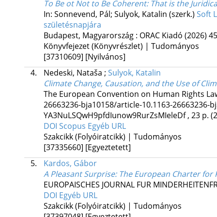
To Be ot Not to Be Coherent: That is the Juridi
In: Sonnevend, Pál; Sulyok, Katalin (szerk.)
Soft 
születésnapjára
Budapest, Magyarország :
ORAC Kiadó
(2026)
45
Könyvfejezet (Könyvrészlet) | Tudományos
[37310609]
[Nyilvános]
4.
Nedeski, Nataša
;
Sulyok, Katalin
Climate Change, Causation, and the Use of Cli
The European Convention on Human Rights La
26663236-bja10158/article-10.1163-26663236-
YA3NuLSQwH9pfdIunow9RurZsMIeleDf , 23 p.
(
DOI
Scopus
Egyéb URL
Szakcikk (Folyóiratcikk) | Tudományos
[37335660]
[Egyeztetett]
5.
Kardos, Gábor
A Pleasant Surprise: The European Charter for
EUROPAISCHES JOURNAL FUR MINDERHEITENF
DOI
Egyéb URL
Szakcikk (Folyóiratcikk) | Tudományos
[37397048]
[Egyeztetett]