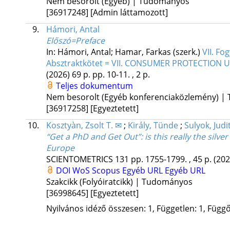
Nem besorolt (Egyéb) | Tudományos
[36917248]
[Admin láttamozott]
9.
Hámori, Antal
Előszó=Preface
In: Hámori, Antal; Hamar, Farkas (szerk.)
VII. Fo
Absztraktkötet = VII. CONSUMER PROTECTION
(2026)
69 p.
pp. 10-11. , 2 p.
Teljes dokumentum
Nem besorolt (Egyéb konferenciaközlemény) 
[36917258]
[Egyeztetett]
10.
Kosztyàn, Zsolt T. ✉
;
Király, Tünde
;
Sulyok, Judi
“Get a PhD and Get Out”: is this really the silv
Europe
SCIENTOMETRICS
131
pp. 1755-1799. , 45 p.
(202
DOI
WoS
Scopus
Egyéb URL
Egyéb URL
Szakcikk (Folyóiratcikk) | Tudományos
[36998645]
[Egyeztetett]
Nyilvános idéző összesen: 1, Független: 1, Függő: