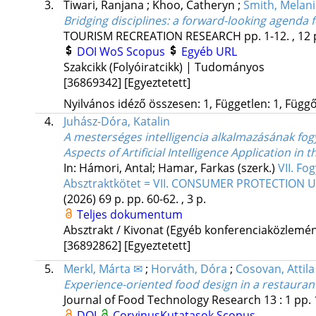
3.
Tiwari, Ranjana
;
Khoo, Catheryn
;
Smith, Melani
Bridging disciplines: a forward-looking agenda 
TOURISM RECREATION RESEARCH
pp. 1-12. , 12
DOI
WoS
Scopus
Egyéb URL
Szakcikk (Folyóiratcikk) | Tudományos
[36869342]
[Egyeztetett]
Nyilvános idéző összesen: 1, Független: 1, Függő:
4.
Juhász-Dóra, Katalin
A mesterséges intelligencia alkalmazásának fo
Aspects of Artificial Intelligence Application in 
In: Hámori, Antal; Hamar, Farkas (szerk.)
VII. Fo
Absztraktkötet = VII. CONSUMER PROTECTION
(2026)
69 p.
pp. 60-62. , 3 p.
Teljes dokumentum
Absztrakt / Kivonat (Egyéb konferenciaközlem
[36892862]
[Egyeztetett]
5.
Merkl, Márta ✉
;
Horváth, Dóra
;
Cosovan, Attila
Experience-oriented food design in a restauran
Journal of Food Technology Research
13
:
1
pp. 
DOI
CorvinusKutatasok
Scopus