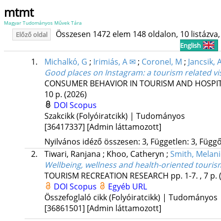
mtmt
Magyar Tudományos Művek Tára
Összesen 1472 elem 148 oldalon, 10 listázva, 
Előző oldal
English
1.
Michalkó, G
;
Irimiás, A ✉
;
Coronel, M
;
Jancsik, 
Good places on Instagram
: a tourism related v
CONSUMER BEHAVIOR IN TOURISM AND HOSPIT
10 p.
(2026)
DOI
Scopus
Szakcikk (Folyóiratcikk) | Tudományos
[36417337]
[Admin láttamozott]
Nyilvános idéző összesen: 3, Független: 3, Függő:
2.
Tiwari, Ranjana
;
Khoo, Catheryn
;
Smith, Melani
Wellbeing, wellness and health-oriented touris
TOURISM RECREATION RESEARCH
pp. 1-7. , 7 p.
DOI
Scopus
Egyéb URL
Összefoglaló cikk (Folyóiratcikk) | Tudományos
[36861501]
[Admin láttamozott]