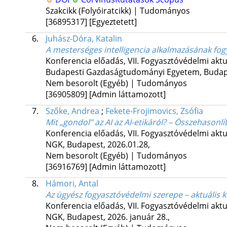
Szakcikk (Folyóiratcikk) | Tudományos
[36895317]
[Egyeztetett]
6.
Juhász-Dóra, Katalin
A mesterséges intelligencia alkalmazásának fog
Konferencia előadás
,
VII. Fogyasztóvédelmi akt
Budapesti Gazdaságtudományi Egyetem
,
Budap
Nem besorolt (Egyéb) | Tudományos
[36905809]
[Admin láttamozott]
7.
Szőke, Andrea
;
Fekete-Frojimovics, Zsófia
Mit „gondol” az AI az AI-etikáról? – Összehasonl
Konferencia előadás
,
VII. Fogyasztóvédelmi akt
NGK
,
Budapest, 2026.01.28
,
Nem besorolt (Egyéb) | Tudományos
[36916769]
[Admin láttamozott]
8.
Hámori, Antal
Az ügyész fogyasztóvédelmi szerepe – aktuális kö
Konferencia előadás
,
VII. Fogyasztóvédelmi akt
NGK
,
Budapest, 2026. január 28.
,