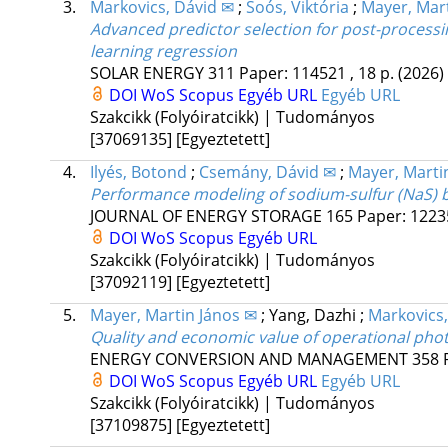
3.
Markovics, Dávid ✉
;
Soós, Viktória
;
Mayer, Mart
Advanced predictor selection for post-processin
learning regression
SOLAR ENERGY
311
Paper: 114521 , 18 p.
(2026)
DOI
WoS
Scopus
Egyéb URL
Egyéb URL
Szakcikk (Folyóiratcikk) | Tudományos
[37069135]
[Egyeztetett]
4.
Ilyés, Botond
;
Csemány, Dávid ✉
;
Mayer, Marti
Performance modeling of sodium-sulfur (NaS) b
JOURNAL OF ENERGY STORAGE
165
Paper: 12235
DOI
WoS
Scopus
Egyéb URL
Szakcikk (Folyóiratcikk) | Tudományos
[37092119]
[Egyeztetett]
5.
Mayer, Martin János ✉
;
Yang, Dazhi
;
Markovics,
Quality and economic value of operational pho
ENERGY CONVERSION AND MANAGEMENT
358
DOI
WoS
Scopus
Egyéb URL
Egyéb URL
Szakcikk (Folyóiratcikk) | Tudományos
[37109875]
[Egyeztetett]