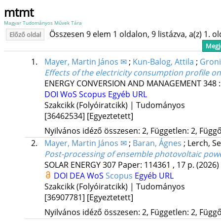
mtmt
Magyar Tudományos Művek Tára
Összesen 9 elem 1 oldalon, 9 listázva, a(z) 1. o
Előző oldal
Megje
1.
Mayer, Martin János ✉
;
Kun-Balog, Attila
;
Groni
Effects of the electricity consumption profile 
ENERGY CONVERSION AND MANAGEMENT
348
DOI
WoS
Scopus
Egyéb URL
Szakcikk (Folyóiratcikk) | Tudományos
[36462534]
[Egyeztetett]
Nyilvános idéző összesen: 2, Független: 2, Függő:
2.
Mayer, Martin János ✉
;
Baran, Ágnes
;
Lerch, S
Post-processing of ensemble photovoltaic powe
SOLAR ENERGY
307
Paper: 114361 , 17 p.
(2026)
DOI
DEA
WoS
Scopus
Egyéb URL
Szakcikk (Folyóiratcikk) | Tudományos
[36907781]
[Egyeztetett]
Nyilvános idéző összesen: 2, Független: 2, Függő: