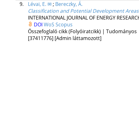
9.
Lévai, E. ✉
;
Bereczky, Á.
Classification and Potential Development Areas
INTERNATIONAL JOURNAL OF ENERGY RESEARC
DOI
WoS
Scopus
Összefoglaló cikk (Folyóiratcikk) | Tudományos
[37411776]
[Admin láttamozott]