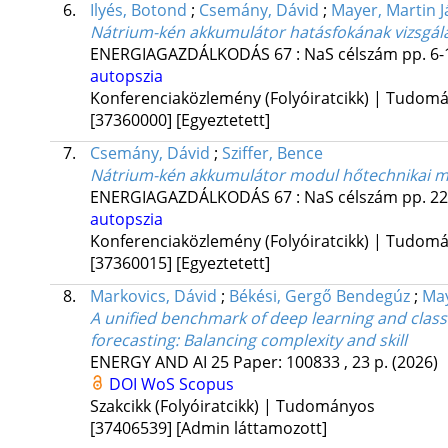
6.
Ilyés, Botond
;
Csemány, Dávid
;
Mayer, Martin 
Nátrium-kén akkumulátor hatásfokának vizsgála
ENERGIAGAZDÁLKODÁS
67
:
NaS célszám
pp. 6-
autopszia
Konferenciaközlemény (Folyóiratcikk) | Tudom
[37360000]
[Egyeztetett]
7.
Csemány, Dávid
;
Sziffer, Bence
Nátrium-kén akkumulátor modul hőtechnikai m
ENERGIAGAZDÁLKODÁS
67
:
NaS célszám
pp. 22
autopszia
Konferenciaközlemény (Folyóiratcikk) | Tudom
[37360015]
[Egyeztetett]
8.
Markovics, Dávid
;
Békési, Gergő Bendegúz
;
May
A unified benchmark of deep learning and clas
forecasting: Balancing complexity and skill
ENERGY AND AI
25
Paper: 100833 , 23 p.
(2026)
DOI
WoS
Scopus
Szakcikk (Folyóiratcikk) | Tudományos
[37406539]
[Admin láttamozott]