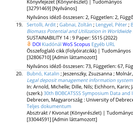
Könyvfejezet (Könyvrészlet) | Tudományos
[32791469]
[Nyilvános]
Nyilvános idéző összesen: 2, Független: 2, Függő:
19.
Sertolli, Ardit
;
Gabnai, Zoltán
;
Lengyel, Péter
;
B
Biomass Potential and Utilization in Worldwide
SUSTAINABILITY
14
:
9
Paper: 5515
(2022)
DOI
Kiadónál
WoS
Scopus
Egyéb URL
Összefoglaló cikk (Folyóiratcikk) | Tudományos
[32806710]
[Admin láttamozott]
Nyilvános idéző összesen: 73, Független: 67, Füg
20.
Bubnó, Katalin
;
Jeszenszky, Zsuzsanna
;
Molnár
Legal deposit management information system
In: Arnold, Michelle; Dille, Nils; Eichhorn, Kari
(szerk.)
30th BOBCATSSS Symposium Data and Inf
Debrecen, Magyarország :
University of Debrec
Teljes dokumentum
Absztrakt / Kivonat (Könyvrészlet) | Tudomány
[33044591]
[Admin láttamozott]