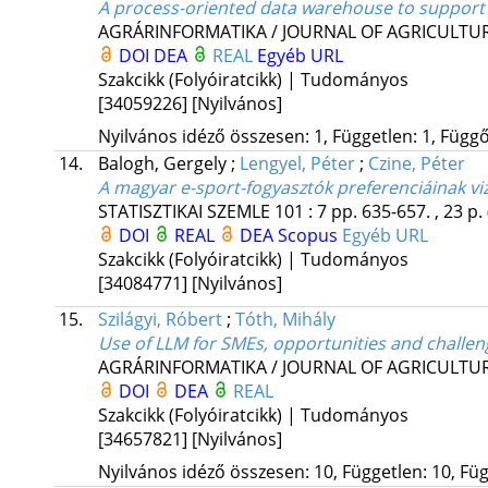
A process-oriented data warehouse to support 
AGRÁRINFORMATIKA / JOURNAL OF AGRICULTU
DOI
DEA
REAL
Egyéb URL
Szakcikk (Folyóiratcikk) | Tudományos
[34059226]
[Nyilvános]
Nyilvános idéző összesen: 1, Független: 1, Függő:
14.
Balogh, Gergely
;
Lengyel, Péter
;
Czine, Péter
A magyar e-sport-fogyasztók preferenciáinak vi
STATISZTIKAI SZEMLE
101
:
7
pp. 635-657. , 23 p.
DOI
REAL
DEA
Scopus
Egyéb URL
Szakcikk (Folyóiratcikk) | Tudományos
[34084771]
[Nyilvános]
15.
Szilágyi, Róbert
;
Tóth, Mihály
Use of LLM for SMEs, opportunities and challen
AGRÁRINFORMATIKA / JOURNAL OF AGRICULTU
DOI
DEA
REAL
Szakcikk (Folyóiratcikk) | Tudományos
[34657821]
[Nyilvános]
Nyilvános idéző összesen: 10, Független: 10, Füg