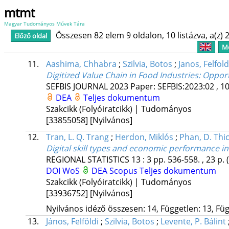
mtmt
Magyar Tudományos Művek Tára
Összesen 82 elem 9 oldalon, 10 listázva, a(z) 2
Előző oldal
Me
11.
Aashima, Chhabra
;
Szilvia, Botos
;
Janos, Felfold
Digitized Value Chain in Food Industries: Oppor
SEFBIS JOURNAL
2023
Paper: SEFBIS:2023:02 , 1
DEA
Teljes dokumentum
Szakcikk (Folyóiratcikk) | Tudományos
[33855058]
[Nyilvános]
12.
Tran, L. Q. Trang
;
Herdon, Miklós
;
Phan, D. Thi
Digital skill types and economic performance i
REGIONAL STATISTICS
13
:
3
pp. 536-558. , 23 p.
DOI
WoS
DEA
Scopus
Teljes dokumentum
Szakcikk (Folyóiratcikk) | Tudományos
[33936752]
[Nyilvános]
Nyilvános idéző összesen: 14, Független: 13, Füg
13.
János, Felföldi
;
Szilvia, Botos
;
Levente, P. Bálint