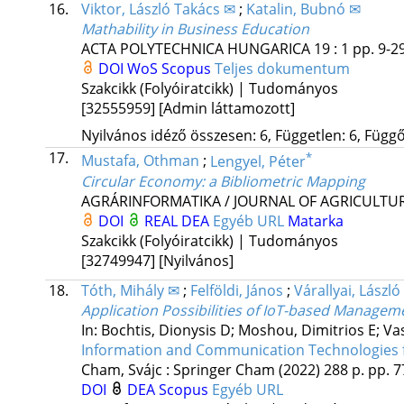
16.
Viktor, László Takács ✉
;
Katalin, Bubnó ✉
Mathability in Business Education
ACTA POLYTECHNICA HUNGARICA
19
:
1
pp. 9-29
DOI
WoS
Scopus
Teljes dokumentum
Szakcikk (Folyóiratcikk) | Tudományos
[32555959]
[Admin láttamozott]
Nyilvános idéző összesen: 6, Független: 6, Függő:
17.
*
Mustafa, Othman
;
Lengyel, Péter
Circular Economy: a Bibliometric Mapping
AGRÁRINFORMATIKA / JOURNAL OF AGRICULTU
DOI
REAL
DEA
Egyéb URL
Matarka
Szakcikk (Folyóiratcikk) | Tudományos
[32749947]
[Nyilvános]
18.
Tóth, Mihály ✉
;
Felföldi, János
;
Várallyai, László
Application Possibilities of IoT-based Managem
In: Bochtis, Dionysis D; Moshou, Dimitrios E; Vas
Information and Communication Technologies fo
Cham, Svájc :
Springer Cham
(2022)
288 p.
pp. 7
DOI
DEA
Scopus
Egyéb URL