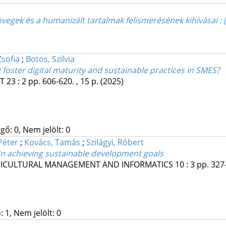
vegek és a humanizált tartalmak felismerésének kihívásai : 
Zsofia
;
Botos, Szilvia
foster digital maturity and sustainable practices in SMES?
T
23
:
2
pp. 606-620. , 15 p.
(2025)
gő: 0, Nem jelölt: 0
Péter
;
Kovács, Tamás
;
Szilágyi, Róbert
 in achieving sustainable development goals
GRICULTURAL MANAGEMENT AND INFORMATICS
10
:
3
pp. 327-
 1, Nem jelölt: 0