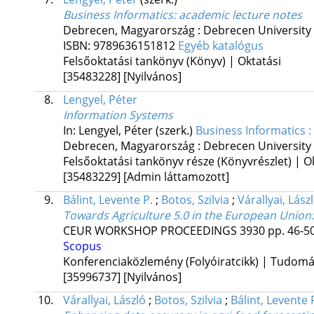
Business Informatics
: academic lecture notes
Debrecen, Magyarország :
Debrecen University
ISBN:
9789636151812
Egyéb katalógus
Felsőoktatási tankönyv (Könyv) | Oktatási
[35483228]
[Nyilvános]
8.
Lengyel, Péter
Information Systems
In: Lengyel, Péter (szerk.)
Business Informatics :
Debrecen, Magyarország :
Debrecen University
Felsőoktatási tankönyv része (Könyvrészlet) | O
[35483229]
[Admin láttamozott]
9.
Bálint, Levente P.
;
Botos, Szilvia
;
Várallyai, Lász
Towards Agriculture 5.0 in the European Union: T
CEUR WORKSHOP PROCEEDINGS
3930
pp. 46-50
Scopus
Konferenciaközlemény (Folyóiratcikk) | Tudom
[35996737]
[Nyilvános]
10.
Várallyai, László
;
Botos, Szilvia
;
Bálint, Levente 