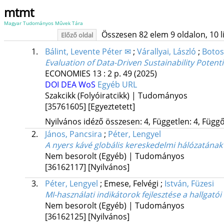
mtmt
Magyar Tudományos Művek Tára
Összesen 82 elem 9 oldalon, 10 lis
Előző oldal
1.
Bálint, Levente Péter ✉
;
Várallyai, László
;
Botos,
Evaluation of Data-Driven Sustainability Poten
ECONOMIES
13
:
2
p. 49
(2025)
DOI
DEA
WoS
Egyéb URL
Szakcikk (Folyóiratcikk) | Tudományos
[35761605]
[Egyeztetett]
Nyilvános idéző összesen: 4, Független: 4, Függő:
2.
János, Pancsira
;
Péter, Lengyel
A nyers kávé globális kereskedelmi hálózatának
Nem besorolt (Egyéb) | Tudományos
[36162117]
[Nyilvános]
3.
Péter, Lengyel
;
Emese, Felvégi
;
István, Füzesi
MI-használati indikátorok fejlesztése a hallgató
Nem besorolt (Egyéb) | Tudományos
[36162125]
[Nyilvános]