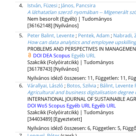
4.
István, Füzesi
;
János, Pancsira
A láthatatlan szerző nyomában -- MIgenerált szö
Nem besorolt (Egyéb) | Tudományos
[36162148]
[Nyilvános]
5.
Peter Balint, Levente
;
Pentek, Adam
;
Nabradi, 
How can data analytics and employee upskilling 
PROBLEMS AND PERSPECTIVES IN MANAGEMEN
DOI
DEA
Scopus
Egyéb URL
Szakcikk (Folyóiratcikk) | Tudományos
[36178743]
[Nyilvános]
Nyilvános idéző összesen: 11, Független: 11, Füg
6.
Várallyai, László
;
Botos, Szilvia
;
Bálint, Levente 
Agricultural and business digitalisation degree
INTERNATIONAL JOURNAL OF SUSTAINABLE A
DOI
WoS
Scopus
Egyéb URL
Egyéb URL
Szakcikk (Folyóiratcikk) | Tudományos
[34403489]
[Egyeztetett]
Nyilvános idéző összesen: 6, Független: 5, Függő:
7.
Lengyel, Péter
(szerk.)