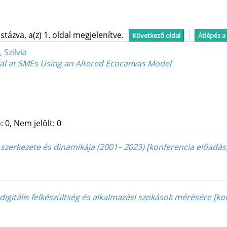
tázva, a(z) 1. oldal megjelenítve.
Következő oldal
Átlépés a
 Szilvia
tial at SMEs Using an Altered Ecocanvas Model
 0, Nem jelölt: 0
 szerkezete és dinamikája (2001– 2023) [konferencia előadás
i digitális felkészültség és alkalmazási szokások mérésére [k