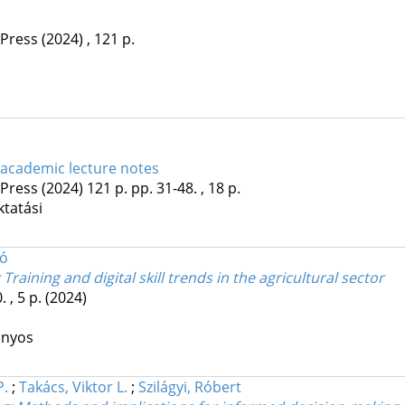
 Press
(2024)
,
121 p.
 academic lecture notes
 Press
(2024)
121 p.
pp. 31-48. , 18 p.
ktatási
ló
raining and digital skill trends in the agricultural sector
. , 5 p.
(2024)
ányos
P.
;
Takács, Viktor L.
;
Szilágyi, Róbert