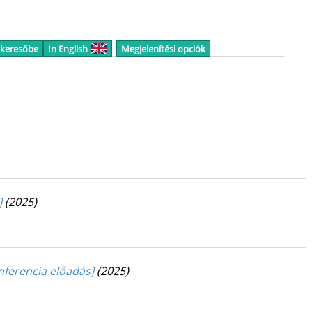
 keresőbe
In English
Megjelenítési opciók
]
(2025)
onferencia előadás]
(2025)