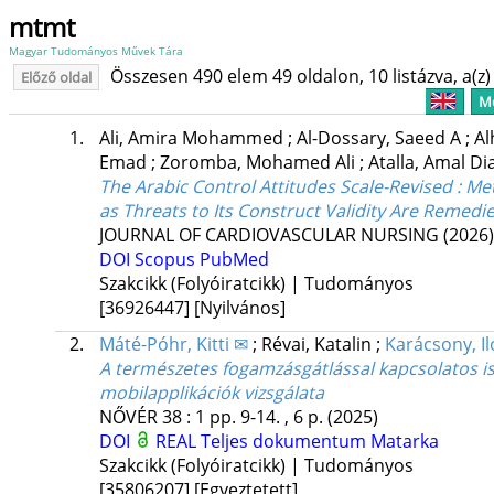
mtmt
Magyar Tudományos Művek Tára
Összesen 490 elem 49 oldalon, 10 listázva, a(z) 
Előző oldal
Me
1.
Ali, Amira Mohammed
;
Al-Dossary, Saeed A
;
Al
Emad
;
Zoromba, Mohamed Ali
;
Atalla, Amal 
The Arabic Control Attitudes Scale-Revised : 
as Threats to Its Construct Validity Are Remed
JOURNAL OF CARDIOVASCULAR NURSING
(2026)
DOI
Scopus
PubMed
Szakcikk (Folyóiratcikk) | Tudományos
[36926447]
[Nyilvános]
2.
Máté-Póhr, Kitti ✉
;
Révai, Katalin
;
Karácsony, I
A természetes fogamzásgátlással kapcsolatos i
mobilapplikációk vizsgálata
NŐVÉR
38
:
1
pp. 9-14. , 6 p.
(2025)
DOI
REAL
Teljes dokumentum
Matarka
Szakcikk (Folyóiratcikk) | Tudományos
[35806207]
[Egyeztetett]