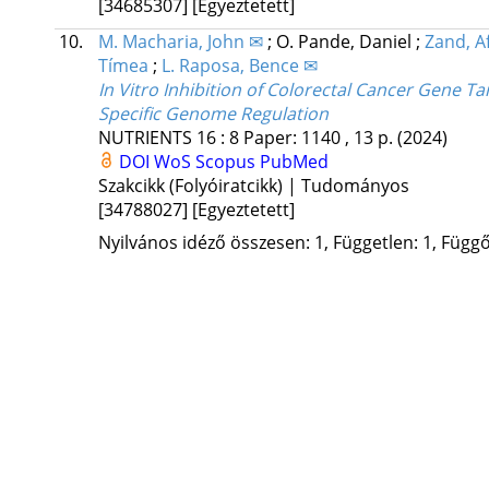
[34685307]
[Egyeztetett]
10.
M. Macharia, John ✉
;
O. Pande, Daniel
;
Zand, A
Tímea
;
L. Raposa, Bence ✉
In Vitro Inhibition of Colorectal Cancer Gene T
Specific Genome Regulation
NUTRIENTS
16
:
8
Paper: 1140 , 13 p.
(2024)
DOI
WoS
Scopus
PubMed
Szakcikk (Folyóiratcikk) | Tudományos
[34788027]
[Egyeztetett]
Nyilvános idéző összesen: 1, Független: 1, Függő: