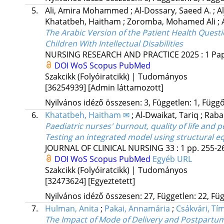
5.
Ali, Amira Mohammed
;
Al-Dossary, Saeed A.
;
A
Khatatbeh, Haitham
;
Zoromba, Mohamed Ali
;
The Arabic Version of the Patient Health Ques
Children With Intellectual Disabilities
NURSING RESEARCH AND PRACTICE
2025
:
1
Pap
DOI
WoS
Scopus
PubMed
Szakcikk (Folyóiratcikk) | Tudományos
[36254939]
[Admin láttamozott]
Nyilvános idéző összesen: 3, Független: 1, Függő:
6.
Khatatbeh, Haitham ✉
;
Al‐Dwaikat, Tariq
;
Raba
Paediatric nurses' burnout, quality of life and
Testing an integrated model using structural e
JOURNAL OF CLINICAL NURSING
33
:
1
pp. 255-26
DOI
WoS
Scopus
PubMed
Egyéb URL
Szakcikk (Folyóiratcikk) | Tudományos
[32473624]
[Egyeztetett]
Nyilvános idéző összesen: 27, Független: 22, Füg
7.
Hulman, Anita
;
Pakai, Annamária
;
Csákvári, Tí
The Impact of Mode of Delivery and Postpartum