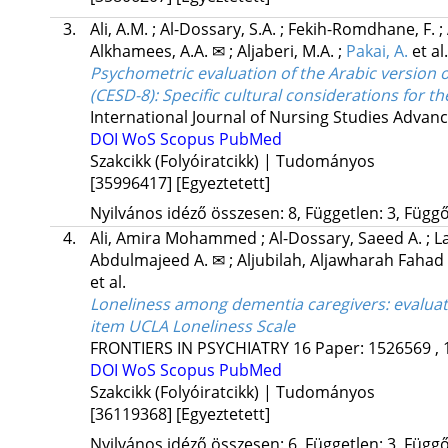
3.
Ali, A.M.
;
Al-Dossary, S.A.
;
Fekih-Romdhane, F.
;
Alkhamees, A.A. ✉
;
Aljaberi, M.A.
;
Pakai, A.
et al.
Psychometric evaluation of the Arabic version o
(CESD-8): Specific cultural considerations for 
International Journal of Nursing Studies Advan
DOI
WoS
Scopus
PubMed
Szakcikk (Folyóiratcikk) | Tudományos
[35996417]
[Egyeztetett]
Nyilvános idéző összesen: 8, Független: 3, Függő:
4.
Ali, Amira Mohammed
;
Al-Dossary, Saeed A.
;
L
Abdulmajeed A. ✉
;
Aljubilah, Aljawharah Fahad
et al.
Loneliness among dementia caregivers: evaluati
item UCLA Loneliness Scale
FRONTIERS IN PSYCHIATRY
16
Paper: 1526569 , 
DOI
WoS
Scopus
PubMed
Szakcikk (Folyóiratcikk) | Tudományos
[36119368]
[Egyeztetett]
Nyilvános idéző összesen: 6, Független: 3, Függő: