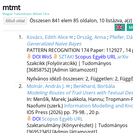
mtmt
Magyar Tudományos Művek Tára
Összesen 841 elem 85 oldalon, 10 listázva, a(z) 
Előző oldal
Me
1.
Kovács, Edith Alice ✉
;
Ország, Anna
;
Pfeifer, Dá
Generalized Naive Bayes
PATTERN RECOGNITION
174
Paper: 112927 , 14 
DOI
WoS
SZTAKI
Scopus
Egyéb URL
arXiv
Szakcikk (Folyóiratcikk) | Tudományos
[36858752]
[Admin láttamozott]
Nyilvános idéző összesen: 2, Független: 2, Függő:
2.
Molnár, András J. ✉
;
Benkhard, Borbála
Modeling Routes of Trail Users with Textual Des
In: Menšík, Marek; Jaakkola, Hannu; Tropmann-Fr
Naofumi (szerk.)
Information Modelling and Kn
IOS Press
(2026)
pp. 79-98. , 20 p.
DOI
Scopus
Egyéb URL
Szaktanulmány (Könyvrészlet) | Tudományos
[36952345]
[Admin láttamozott]