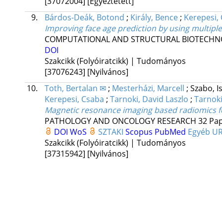
[37072004]
[Egyeztetett]
9.
Bárdos-Deák, Botond
;
Király, Bence
;
Kerepesi,
Improving face age prediction by using multipl
COMPUTATIONAL AND STRUCTURAL BIOTECHN
DOI
Szakcikk (Folyóiratcikk) | Tudományos
[37076243]
[Nyilvános]
10.
Toth, Bertalan ✉
;
Mesterházi, Marcell
;
Szabo, I
Kerepesi, Csaba
;
Tarnoki, David Laszlo
;
Tarnok
Magnetic resonance imaging based radiomics for
PATHOLOGY AND ONCOLOGY RESEARCH
32
Pap
DOI
WoS
SZTAKI
Scopus
PubMed
Egyéb U
Szakcikk (Folyóiratcikk) | Tudományos
[37315942]
[Nyilvános]