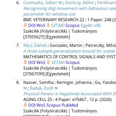
6.
Csizmadia, Gábor ✉
;
Daróczy, Bálint
;
Ferdinan
Recognising dog movement with behaviour-specif
parameter for window size
BMC VETERINARY RESEARCH
22
:
1
Paper: 248
(
DOI
WoS
SZTAKI
Scopus
Egyéb URL
Szakcikk (Folyóiratcikk) | Tudományos
[37055627]
[Egyeztetett]
7.
Rácz, Dániel
;
Gonzalez, Martin
;
Petreczky, Mihá
A finite-sample generalization bound for stabl
MATHEMATICS OF CONTROL SIGNALS AND SYS
DOI
WoS
SZTAKI
Scopus
Szakcikk (Folyóiratcikk) | Tudományos
[37067599]
[Egyeztetett]
8.
Nasser, Samiha
;
Keringer, Johanna
;
Gu, Yaod
✉
;
Radak, Zsolt ✉
Physical Fitness Is Negatively Associated With 
AGING CELL
25
:
4
Paper: e70467 , 12 p.
(2026)
DOI
WoS
Scopus
PubMed
Szakcikk (Folyóiratcikk) | Tudományos