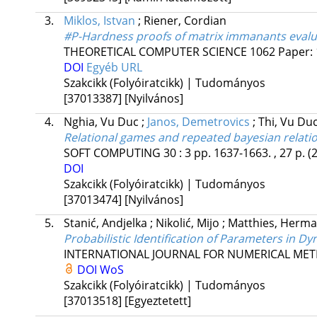
3.
Miklos, Istvan
;
Riener, Cordian
#P-Hardness proofs of matrix immanants evalua
THEORETICAL COMPUTER SCIENCE
1062
Paper:
DOI
Egyéb URL
Szakcikk (Folyóiratcikk) | Tudományos
[37013387]
[Nyilvános]
4.
Nghia, Vu Duc
;
Janos, Demetrovics
;
Thi, Vu Du
Relational games and repeated bayesian relatio
SOFT COMPUTING
30
:
3
pp. 1637-1663. , 27 p.
(
DOI
Szakcikk (Folyóiratcikk) | Tudományos
[37013474]
[Nyilvános]
5.
Stanić, Andjelka
;
Nikolić, Mijo
;
Matthies, Herm
Probabilistic Identification of Parameters in D
INTERNATIONAL JOURNAL FOR NUMERICAL MET
DOI
WoS
Szakcikk (Folyóiratcikk) | Tudományos
[37013518]
[Egyeztetett]