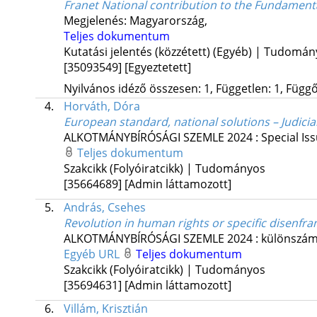
Franet National contribution to the Fundament
Megjelenés: Magyarország,
Teljes dokumentum
Kutatási jelentés (közzétett) (Egyéb) | Tudomá
[35093549]
[Egyeztetett]
Nyilvános idéző összesen: 1, Független: 1, Függő:
4.
Horváth, Dóra
European standard, national solutions – Judici
ALKOTMÁNYBÍRÓSÁGI SZEMLE
2024
:
Special Is
Teljes dokumentum
Szakcikk (Folyóiratcikk) | Tudományos
[35664689]
[Admin láttamozott]
5.
András, Csehes
Revolution in human rights or specific disenfr
ALKOTMÁNYBÍRÓSÁGI SZEMLE
2024
:
különszá
Egyéb URL
Teljes dokumentum
Szakcikk (Folyóiratcikk) | Tudományos
[35694631]
[Admin láttamozott]
6.
Villám, Krisztián