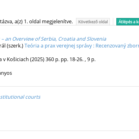
ázva, a(z) 1. oldal megjelenítve.
Következő oldal
Átlépés a 
– an Overview of Serbia, Croatia and Slovenia
rál (szerk.)
Teória a prax verejnej správy : Recenzovaný zbor
a v Košiciach
(2025)
360 p.
pp. 18-26. , 9 p.
ányos
stitutional courts