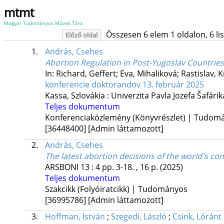
mtmt
Magyar Tudományos Művek Tára
Összesen 6 elem 1 oldalon, 6 list
Előző oldal
1.
András, Csehes
Abortion Regulation in Post-Yugoslav Countries 
In: Richard, Geffert; Eva, Mihaliková; Rastislav, K
konferencie doktorandov 13. február 2025
Kassa, Szlovákia :
Univerzita Pavla Jozefa Šafárik
Teljes dokumentum
Konferenciaközlemény (Könyvrészlet) | Tudom
[36448400]
[Admin láttamozott]
2.
András, Csehes
The latest abortion decisions of the world's con
ARSBONI
13
:
4
pp. 3-18. , 16 p.
(2025)
Teljes dokumentum
Szakcikk (Folyóiratcikk) | Tudományos
[36995786]
[Admin láttamozott]
3.
Hoffman, István
;
Szegedi, László
;
Csink, Lóránt