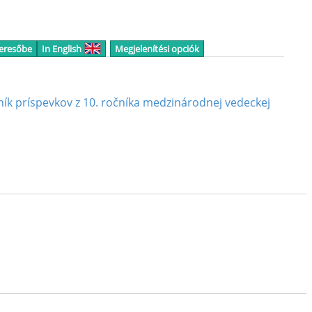
keresőbe
In English
Megjelenítési opciók
ník príspevkov z 10. ročníka medzinárodnej vedeckej