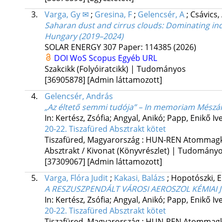
3.
Varga, Gy ✉
;
Gresina, F
;
Gelencsér, A
;
Csávics,
Saharan dust and cirrus clouds: Dominating ind
Hungary (2019–2024)
SOLAR ENERGY
307
Paper: 114385
(2026)
DOI
WoS
Scopus
Egyéb URL
Szakcikk (Folyóiratcikk) | Tudományos
[36905878]
[Admin láttamozott]
4.
Gelencsér, András
„Az éltető semmi tudója” – In memoriam Mészá
In: Kertész, Zsófia; Angyal, Anikó; Papp, Enikő Ive
20-22. Tiszafüred Absztrakt kötet
Tiszafüred, Magyarország :
HUN-REN Atommagku
Absztrakt / Kivonat (Könyvrészlet) | Tudomány
[37309067]
[Admin láttamozott]
5.
Varga, Flóra Judit
;
Kakasi, Balázs
;
Hopotószki, E
A RESZUSZPENDÁLT VÁROSI AEROSZOL KÉMIAI J
In: Kertész, Zsófia; Angyal, Anikó; Papp, Enikő Ive
20-22. Tiszafüred Absztrakt kötet
Tiszafüred, Magyarország :
HUN-REN Atommagku