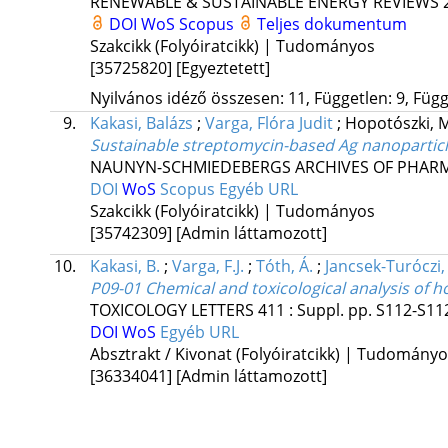
RENEWABLE & SUSTAINABLE ENERGY REVIEWS
DOI
WoS
Scopus
Teljes dokumentum
Szakcikk (Folyóiratcikk) | Tudományos
[35725820]
[Egyeztetett]
Nyilvános idéző összesen: 11, Független: 9, Függő
9.
Kakasi, Balázs
;
Varga, Flóra Judit
;
Hopotószki, 
Sustainable streptomycin-based Ag nanoparticle
NAUNYN-SCHMIEDEBERGS ARCHIVES OF PHA
DOI
WoS
Scopus
Egyéb URL
Szakcikk (Folyóiratcikk) | Tudományos
[35742309]
[Admin láttamozott]
10.
Kakasi, B.
;
Varga, F.J.
;
Tóth, Á.
;
Jancsek-Turóczi,
P09-01 Chemical and toxicological analysis of
TOXICOLOGY LETTERS
411
:
Suppl.
pp. S112-S112
DOI
WoS
Egyéb URL
Absztrakt / Kivonat (Folyóiratcikk) | Tudomány
[36334041]
[Admin láttamozott]