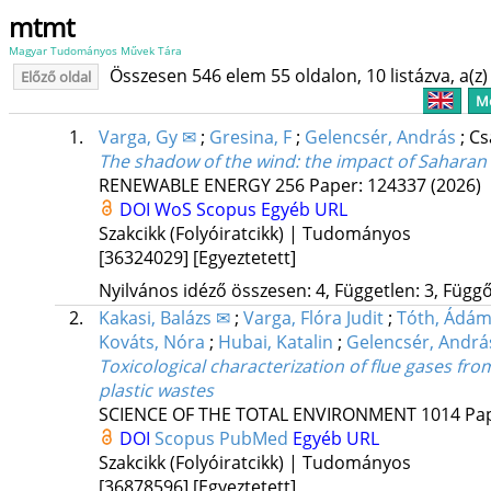
mtmt
Magyar Tudományos Művek Tára
Összesen 546 elem 55 oldalon, 10 listázva, a(z) 
Előző oldal
Me
1.
Varga, Gy ✉
;
Gresina, F
;
Gelencsér, András
;
Cs
The shadow of the wind: the impact of Saharan
RENEWABLE ENERGY
256
Paper: 124337
(2026)
DOI
WoS
Scopus
Egyéb URL
Szakcikk (Folyóiratcikk) | Tudományos
[36324029]
[Egyeztetett]
Nyilvános idéző összesen: 4, Független: 3, Függő:
2.
Kakasi, Balázs ✉
;
Varga, Flóra Judit
;
Tóth, Ádá
Kováts, Nóra
;
Hubai, Katalin
;
Gelencsér, Andrá
Toxicological characterization of flue gases fr
plastic wastes
SCIENCE OF THE TOTAL ENVIRONMENT
1014
Pap
DOI
Scopus
PubMed
Egyéb URL
Szakcikk (Folyóiratcikk) | Tudományos
[36878596]
[Egyeztetett]