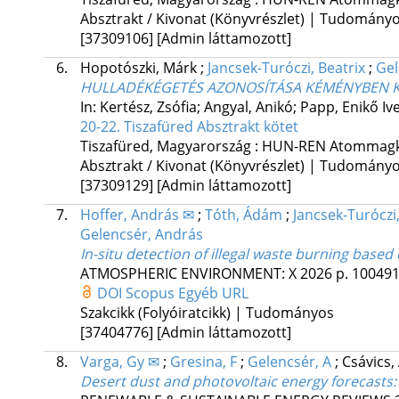
Absztrakt / Kivonat (Könyvrészlet) | Tudomány
[37309106]
[Admin láttamozott]
6.
Hopotószki, Márk
;
Jancsek-Turóczi, Beatrix
;
Gel
HULLADÉKÉGETÉS AZONOSÍTÁSA KÉMÉNYBEN 
In: Kertész, Zsófia; Angyal, Anikó; Papp, Enikő Ive
20-22. Tiszafüred Absztrakt kötet
Tiszafüred, Magyarország :
HUN-REN Atommagku
Absztrakt / Kivonat (Könyvrészlet) | Tudomány
[37309129]
[Admin láttamozott]
7.
Hoffer, András ✉
;
Tóth, Ádám
;
Jancsek-Turóczi,
Gelencsér, András
In-situ detection of illegal waste burning base
ATMOSPHERIC ENVIRONMENT: X
2026
p. 10049
DOI
Scopus
Egyéb URL
Szakcikk (Folyóiratcikk) | Tudományos
[37404776]
[Admin láttamozott]
8.
Varga, Gy ✉
;
Gresina, F
;
Gelencsér, A
;
Csávics,
Desert dust and photovoltaic energy forecasts: