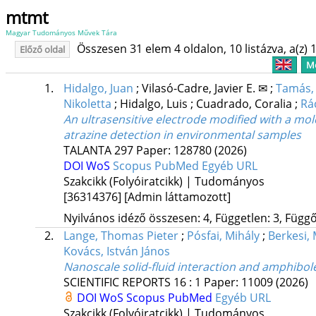
mtmt
Magyar Tudományos Művek Tára
Összesen 31 elem 4 oldalon, 10 listázva, a(z) 1
Előző oldal
Me
1.
Hidalgo, Juan
;
Vilasó-Cadre, Javier E. ✉
;
Tamás, 
Nikoletta
;
Hidalgo, Luis
;
Cuadrado, Coralia
;
Rá
An ultrasensitive electrode modified with a m
atrazine detection in environmental samples
TALANTA
297
Paper: 128780
(2026)
DOI
WoS
Scopus
PubMed
Egyéb URL
Szakcikk (Folyóiratcikk) | Tudományos
[36314376]
[Admin láttamozott]
Nyilvános idéző összesen: 4, Független: 3, Függő:
2.
Lange, Thomas Pieter
;
Pósfai, Mihály
;
Berkesi,
Kovács, István János
Nanoscale solid-fluid interaction and amphibol
SCIENTIFIC REPORTS
16
:
1
Paper: 11009
(2026)
DOI
WoS
Scopus
PubMed
Egyéb URL
Szakcikk (Folyóiratcikk) | Tudományos