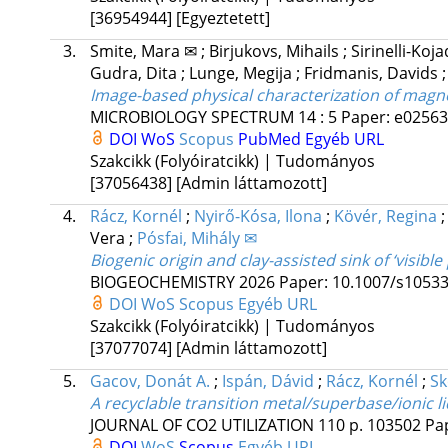
[36954944]
[Egyeztetett]
3.
Smite, Mara ✉
;
Birjukovs, Mihails
;
Sirinelli-Koj
Gudra, Dita
;
Lunge, Megija
;
Fridmanis, Davids
Image-based physical characterization of magn
MICROBIOLOGY SPECTRUM
14
:
5
Paper: e02563-
DOI
WoS
Scopus
PubMed
Egyéb URL
Szakcikk (Folyóiratcikk) | Tudományos
[37056438]
[Admin láttamozott]
4.
Rácz, Kornél
;
Nyirő-Kósa, Ilona
;
Kövér, Regina
Vera
;
Pósfai, Mihály ✉
Biogenic origin and clay-assisted sink of ‘visibl
BIOGEOCHEMISTRY
2026
Paper: 10.1007/s1053
DOI
WoS
Scopus
Egyéb URL
Szakcikk (Folyóiratcikk) | Tudományos
[37077074]
[Admin láttamozott]
5.
Gacov, Donát A.
;
Ispán, Dávid
;
Rácz, Kornél
;
Sk
A recyclable transition metal/superbase/ionic li
JOURNAL OF CO2 UTILIZATION
110
p. 103502 Pa
DOI
WoS
Scopus
Egyéb URL