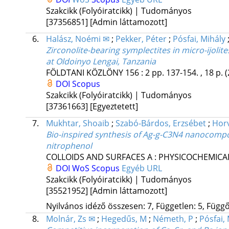
Szakcikk (Folyóiratcikk) | Tudományos
[37356851]
[Admin láttamozott]
6.
Halász, Noémi ✉
;
Pekker, Péter
;
Pósfai, Mihály
Zirconolite-bearing symplectites in micro-ijol
at Oldoinyo Lengai, Tanzania
FÖLDTANI KÖZLÖNY
156
:
2
pp. 137-154. , 18 p.
(
DOI
Scopus
Szakcikk (Folyóiratcikk) | Tudományos
[37361663]
[Egyeztetett]
7.
Mukhtar, Shoaib
;
Szabó-Bárdos, Erzsébet
;
Horv
Bio-inspired synthesis of Ag-g-C3N4 nanocompos
nitrophenol
COLLOIDS AND SURFACES A : PHYSICOCHEMICA
DOI
WoS
Scopus
Egyéb URL
Szakcikk (Folyóiratcikk) | Tudományos
[35521952]
[Admin láttamozott]
Nyilvános idéző összesen: 7, Független: 5, Függő:
8.
Molnár, Zs ✉
;
Hegedűs, M
;
Németh, P
;
Pósfai,