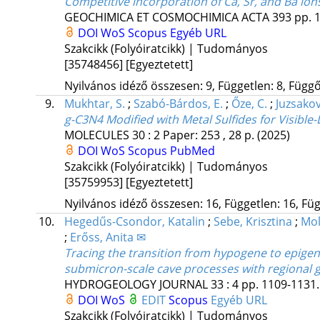
Competitive incorporation of Ca, Sr, and Ba i
GEOCHIMICA ET COSMOCHIMICA ACTA
393
pp. 1
DOI
WoS
Scopus
Egyéb URL
Szakcikk (Folyóiratcikk) | Tudományos
[35748456]
[Egyeztetett]
Nyilvános idéző összesen: 9, Független: 8, Függő:
9.
Mukhtar, S.
;
Szabó-Bárdos, E.
;
Őze, C.
;
Juzsakov
g-C3N4 Modified with Metal Sulfides for Visible
MOLECULES
30
:
2
Paper: 253 , 28 p.
(2025)
DOI
WoS
Scopus
PubMed
Szakcikk (Folyóiratcikk) | Tudományos
[35759953]
[Egyeztetett]
Nyilvános idéző összesen: 16, Független: 16, Füg
10.
Hegedűs-Csondor, Katalin
;
Sebe, Krisztina
;
Mol
;
Erőss, Anita ✉
Tracing the transition from hypogene to epigene
submicron-scale cave processes with regional
HYDROGEOLOGY JOURNAL
33
:
4
pp. 1109-1131. 
DOI
WoS
EDIT
Scopus
Egyéb URL
Szakcikk (Folyóiratcikk) | Tudományos