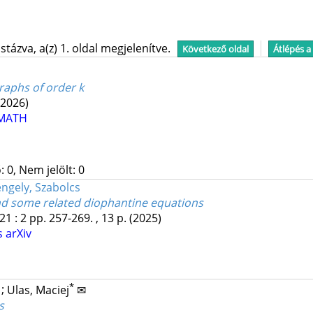
tázva, a(z) 1. oldal megjelenítve.
Következő oldal
Átlépés a
raphs of order k
(2026)
MATH
 0, Nem jelölt: 0
ngely, Szabolcs
and some related diophantine equations
21
:
2
pp. 257-269. , 13 p.
(2025)
s
arXiv
*
;
Ulas, Maciej
✉
s