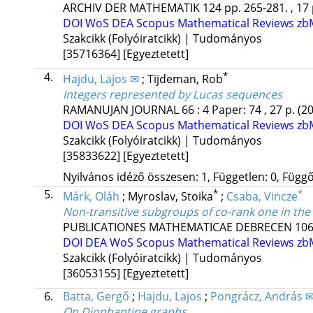
ARCHIV DER MATHEMATIK
124
pp. 265-281. , 17
DOI
WoS
DEA
Scopus
Mathematical Reviews
zb
Szakcikk (Folyóiratcikk) | Tudományos
[35716364]
[Egyeztetett]
4.
*
Hajdu, Lajos ✉
;
Tijdeman, Rob
Integers represented by Lucas sequences
RAMANUJAN JOURNAL
66
:
4
Paper: 74 , 27 p.
(2
DOI
WoS
DEA
Scopus
Mathematical Reviews
zb
Szakcikk (Folyóiratcikk) | Tudományos
[35833622]
[Egyeztetett]
Nyilvános idéző összesen: 1, Független: 0, Függő:
5.
*
*
Márk, Oláh
;
Myroslav, Stoika
;
Csaba, Vincze
Non-transitive subgroups of co-rank one in th
PUBLICATIONES MATHEMATICAE DEBRECEN
10
DOI
DEA
WoS
Scopus
Mathematical Reviews
zb
Szakcikk (Folyóiratcikk) | Tudományos
[36053155]
[Egyeztetett]
6.
Batta, Gergő
;
Hajdu, Lajos
;
Pongrácz, András 
On Diophantine graphs