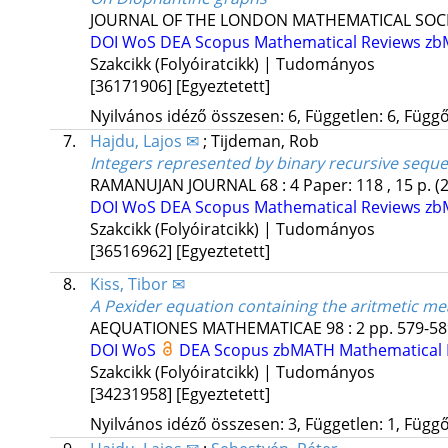
JOURNAL OF THE LONDON MATHEMATICAL SOC
DOI
WoS
DEA
Scopus
Mathematical Reviews
zb
Szakcikk (Folyóiratcikk) | Tudományos
[36171906]
[Egyeztetett]
Nyilvános idéző összesen: 6, Független: 6, Függő:
7.
Hajdu, Lajos ✉
;
Tijdeman, Rob
Integers represented by binary recursive sequ
RAMANUJAN JOURNAL
68
:
4
Paper: 118 , 15 p.
(
DOI
WoS
DEA
Scopus
Mathematical Reviews
zb
Szakcikk (Folyóiratcikk) | Tudományos
[36516962]
[Egyeztetett]
8.
Kiss, Tibor ✉
A Pexider equation containing the aritmetic me
AEQUATIONES MATHEMATICAE
98
:
2
pp. 579-589
DOI
WoS
DEA
Scopus
zbMATH
Mathematical 
Szakcikk (Folyóiratcikk) | Tudományos
[34231958]
[Egyeztetett]
Nyilvános idéző összesen: 3, Független: 1, Függő: