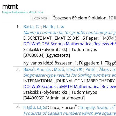
mtmt
Magyar Tudományos Művek Tára
Összesen 89 elem 9 oldalon, 10 lis
Előző oldal
1.
Batta, G.
;
Hajdu, L. ✉
Minimal common factor graphs containing all g
DISCRETE MATHEMATICS
349
:
5
Paper: 114974
DOI
WoS
DEA
Scopus
Mathematical Reviews
zb
Szakcikk (Folyóiratcikk) | Tudományos
[37086804]
[Egyeztetett]
Nyilvános idéző összesen: 1, Független: 1, Függő:
2.
Bazsó, András
;
Mező, István ✉
;
Pintér, Ákos
;
Te
Singmaster-type results for Stirling numbers 
INTERNATIONAL JOURNAL OF NUMBER THEORY
DOI
WoS
Scopus
zbMATH
Mathematical Review
Szakcikk (Folyóiratcikk) | Tudományos
[34406059]
[Admin láttamozott]
3.
*
*
Hajdu, Lajos
;
Luca, Florian
;
Tengely, Szabolcs
Products of Catalan numbers which are square