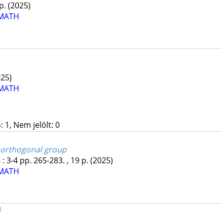
 p.
(2025)
MATH
025)
MATH
 1, Nem jelölt: 0
e orthogonal group
6
:
3-4
pp. 265-283. , 19 p.
(2025)
MATH
✉