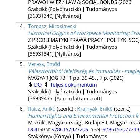
PRAWO I WIEZ / LAW & SOCIAL BONDS
(2026)
Szakcikk (Folyóiratcikk) | Tudományos
[36931340]
[Nyilvános]
4.
Tomasz, Mirosławski
Historical Origins of Workplace Monitoring: Fro
Z PROBLEMATYKI PRAWA PRACY I POLITYKI SOCJ
Szakcikk (Folyóiratcikk) | Tudományos
[36931341]
[Nyilvános]
5.
Veress, Emőd
Választottbírói felelősség és immunitás - meg
MAGYAR JOG
73
:
1
pp. 39-45. , 7 p.
(2026)
DOI
Teljes dokumentum
Szakcikk (Folyóiratcikk) | Tudományos
[36939455]
[Admin láttamozott]
6.
Raisz, Anikó
(szerk.)
;
Krajnyák, Enikő
(szerk.)
Human Rights and Environmental Protection fr
Miskolc, Magyarország ,
Budapest, Magyarorszá
DOI
ISBN:
9786157027206
ISBN:
978615702721
Szakkönyv (Könyv) | Tudományos