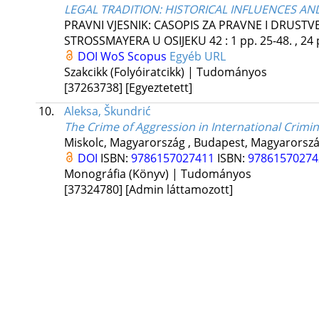
LEGAL TRADITION: HISTORICAL INFLUENCES AN
PRAVNI VJESNIK: CASOPIS ZA PRAVNE I DRUST
STROSSMAYERA U OSIJEKU
42
:
1
pp. 25-48. , 24
DOI
WoS
Scopus
Egyéb URL
Szakcikk (Folyóiratcikk) | Tudományos
[37263738]
[Egyeztetett]
10.
Aleksa, Škundrić
The Crime of Aggression in International Crimi
Miskolc, Magyarország ,
Budapest, Magyarorszá
DOI
ISBN:
9786157027411
ISBN:
9786157027
Monográfia (Könyv) | Tudományos
[37324780]
[Admin láttamozott]