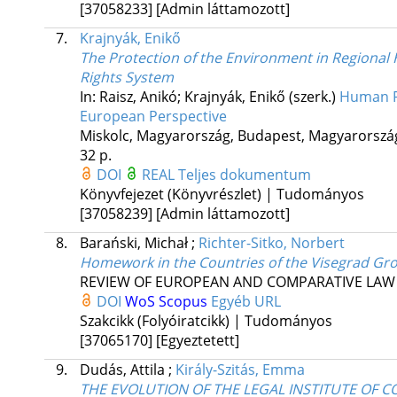
[37058233]
[Admin láttamozott]
7.
Krajnyák, Enikő
The Protection of the Environment in Regional
Rights System
In: Raisz, Anikó; Krajnyák, Enikő (szerk.)
Human Ri
European Perspective
Miskolc, Magyarország,
Budapest, Magyarorszá
32 p.
DOI
REAL
Teljes dokumentum
Könyvfejezet (Könyvrészlet) | Tudományos
[37058239]
[Admin láttamozott]
8.
Barański, Michał
;
Richter-Sitko, Norbert
Homework in the Countries of the Visegrad Gro
REVIEW OF EUROPEAN AND COMPARATIVE LAW
DOI
WoS
Scopus
Egyéb URL
Szakcikk (Folyóiratcikk) | Tudományos
[37065170]
[Egyeztetett]
9.
Dudás, Attila
;
Király-Szitás, Emma
THE EVOLUTION OF THE LEGAL INSTITUTE OF 