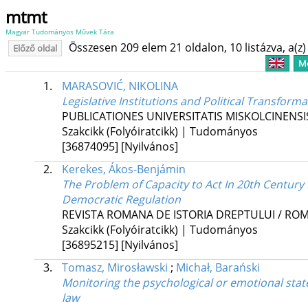
mtmt
Magyar Tudományos Művek Tára
Összesen 209 elem 21 oldalon, 10 listázva, a(z) 
Előző oldal
Me
1.
MARASOVIĆ, NIKOLINA
Legislative Institutions and Political Transfor
PUBLICATIONES UNIVERSITATIS MISKOLCINENSIS
Szakcikk (Folyóiratcikk) | Tudományos
[36874095]
[Nyilvános]
2.
Kerekes, Ákos-Benjámin
The Problem of Capacity to Act In 20th Century
Democratic Regulation
REVISTA ROMANA DE ISTORIA DREPTULUI / RO
Szakcikk (Folyóiratcikk) | Tudományos
[36895215]
[Nyilvános]
3.
Tomasz, Mirosławski
;
Michał, Barański
Monitoring the psychological or emotional stat
law