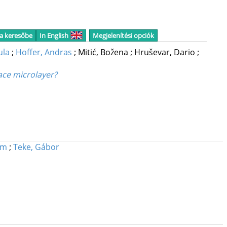
 a keresőbe
In English
Megjelenítési opciók
ula
;
Hoffer, Andras
;
Mitić, Božena
;
Hruševar, Dario
;
ace microlayer?
ám
;
Teke, Gábor