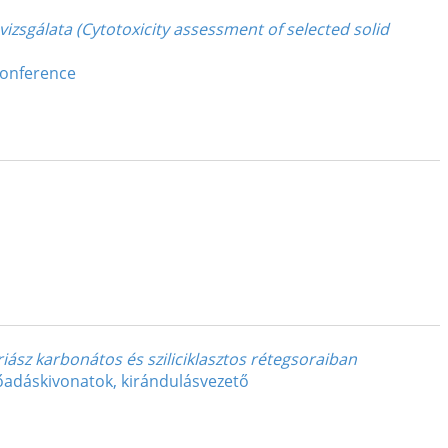
izsgálata (Cytotoxicity assessment of selected solid
Conference
ász karbonátos és sziliciklasztos rétegsoraiban
őadáskivonatok, kirándulásvezető