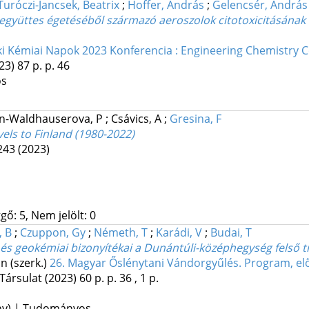
Turóczi-Jancsek, Beatrix
;
Hoffer, András
;
Gelencsér, András
együttes égetéséből származó aeroszolok citotoxicitásának v
i Kémiai Napok 2023 Konferencia : Engineering Chemistry 
23)
87 p.
p. 46
os
n-Waldhauserova, P
;
Csávics, A
;
Gresina, F
els to Finland (1980-2022)
8243
(2023)
gő: 5, Nem jelölt: 0
, B
;
Czuppon, Gy
;
Németh, T
;
Karádi, V
;
Budai, T
s geokémiai bizonyítékai a Dunántúli-középhegység felső tri
án (szerk.)
26. Magyar Őslénytani Vándorgyűlés. Program, el
Társulat
(2023)
60 p.
p. 36 , 1 p.
ény) | Tudományos