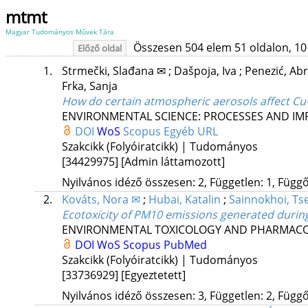
mtmt
Magyar Tudományos Művek Tára
Összesen 504 elem 51 oldalon, 10 li
Előző oldal
1.
Strmečki, Slađana ✉
;
Dašpoja, Iva
;
Penezić, Ab
Frka, Sanja
How do certain atmospheric aerosols affect Cu-b
ENVIRONMENTAL SCIENCE: PROCESSES AND IM
DOI
WoS
Scopus
Egyéb URL
Szakcikk (Folyóiratcikk) | Tudományos
[34429975]
[Admin láttamozott]
Nyilvános idéző összesen: 2, Független: 1, Függő:
2.
Kováts, Nora ✉
;
Hubai, Katalin
;
Sainnokhoi, Ts
Ecotoxicity of PM10 emissions generated during
ENVIRONMENTAL TOXICOLOGY AND PHARMAC
DOI
WoS
Scopus
PubMed
Szakcikk (Folyóiratcikk) | Tudományos
[33736929]
[Egyeztetett]
Nyilvános idéző összesen: 3, Független: 2, Függő: