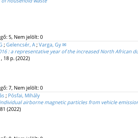
g of household waste
gő: 5, Nem jelölt: 0
G
;
Gelencsér, A
;
Varga, Gy ✉
16 : a representative year of the increased North African d
, 18 p.
(2022)
gő: 7, Nem jelölt: 0
ás
;
Pósfai, Mihály
individual airborne magnetic particles from vehicle emissio
181
(2022)