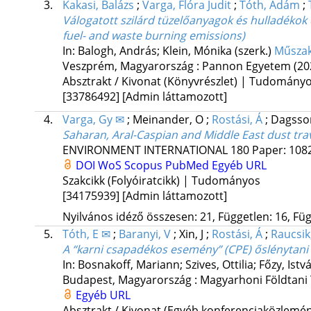
3.
Kakasi, Balázs
;
Varga, Flóra Judit
;
Tóth, Ádám
;
Válogatott szilárd tüzelőanyagok és hulladékok 
fuel- and waste burning emissions)
In: Balogh, András; Klein, Mónika (szerk.)
Műszak
Veszprém, Magyarország :
Pannon Egyetem
(20
Absztrakt / Kivonat (Könyvrészlet) | Tudomány
[33786492]
[Admin láttamozott]
4.
Varga, Gy ✉
;
Meinander, O
;
Rostási, Á
;
Dagsso
Saharan, Aral-Caspian and Middle East dust trav
ENVIRONMENT INTERNATIONAL
180
Paper: 10
DOI
WoS
Scopus
PubMed
Egyéb URL
Szakcikk (Folyóiratcikk) | Tudományos
[34175939]
[Admin láttamozott]
Nyilvános idéző összesen: 21, Független: 16, Füg
5.
Tóth, E ✉
;
Baranyi, V
;
Xin, J
;
Rostási, Á
;
Raucsik
A “karni csapadékos esemény” (CPE) őslénytani é
In: Bosnakoff, Mariann; Szives, Ottilia; Főzy, Istv
Budapest, Magyarország :
Magyarhoni Földtani 
Egyéb URL
Absztrakt / Kivonat (Egyéb konferenciaközlem