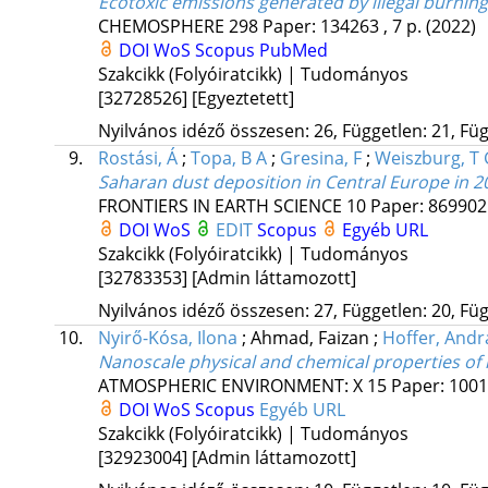
Ecotoxic emissions generated by illegal burnin
CHEMOSPHERE
298
Paper: 134263 , 7 p.
(2022)
DOI
WoS
Scopus
PubMed
Szakcikk (Folyóiratcikk) | Tudományos
[32728526]
[Egyeztetett]
Nyilvános idéző összesen: 26, Független: 21, Füg
9.
Rostási, Á
;
Topa, B A
;
Gresina, F
;
Weiszburg, T 
Saharan dust deposition in Central Europe in 20
FRONTIERS IN EARTH SCIENCE
10
Paper: 869902 
DOI
WoS
EDIT
Scopus
Egyéb URL
Szakcikk (Folyóiratcikk) | Tudományos
[32783353]
[Admin láttamozott]
Nyilvános idéző összesen: 27, Független: 20, Füg
10.
Nyirő-Kósa, Ilona
;
Ahmad, Faizan
;
Hoffer, Andr
Nanoscale physical and chemical properties of 
ATMOSPHERIC ENVIRONMENT: X
15
Paper: 100
DOI
WoS
Scopus
Egyéb URL
Szakcikk (Folyóiratcikk) | Tudományos
[32923004]
[Admin láttamozott]