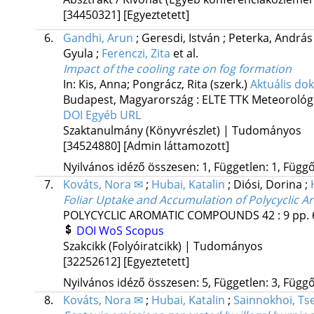
[34450321]
[Egyeztetett]
6.
Gandhi, Arun
;
Geresdi, István
;
Peterka, Andrá
Gyula
;
Ferenczi, Zita
et al.
Impact of the cooling rate on fog formation
In: Kis, Anna; Pongrácz, Rita (szerk.)
Aktuális do
Budapest, Magyarország :
ELTE TTK Meteorológi
DOI
Egyéb URL
Szaktanulmány (Könyvrészlet) | Tudományos
[34524880]
[Admin láttamozott]
Nyilvános idéző összesen: 1, Független: 1, Függő:
7.
Kováts, Nora ✉
;
Hubai, Katalin
;
Diósi, Dorina
;
Foliar Uptake and Accumulation of Polycyclic 
POLYCYCLIC AROMATIC COMPOUNDS
42
:
9
pp. 
DOI
WoS
Scopus
Szakcikk (Folyóiratcikk) | Tudományos
[32252612]
[Egyeztetett]
Nyilvános idéző összesen: 5, Független: 3, Függő:
8.
Kováts, Nora ✉
;
Hubai, Katalin
;
Sainnokhoi, Ts