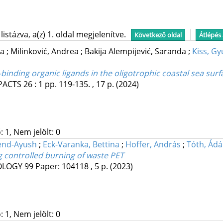
stázva, a(z) 1. oldal megjelenítve.
Következő oldal
Átlépés
ra
;
Milinković, Andrea
;
Bakija Alempijević, Saranda
;
Kiss, Gy
inding organic ligands in the oligotrophic coastal sea surf
PACTS
26
:
1
pp. 119-135. , 17 p.
(2024)
 1, Nem jelölt: 0
end-Ayush
;
Eck-Varanka, Bettina
;
Hoffer, András
;
Tóth, Ád
 controlled burning of waste PET
OLOGY
99
Paper: 104118 , 5 p.
(2023)
 1, Nem jelölt: 0