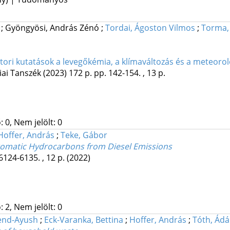
s
;
Gyöngyösi, András Zénó
;
Tordai, Ágoston Vilmos
;
Torma,
ktori kutatások a levegőkémia, a klímaváltozás és a meteor
ai Tanszék
(2023)
172 p.
pp. 142-154. , 13 p.
 0, Nem jelölt: 0
Hoffer, András
;
Teke, Gábor
Aromatic Hydrocarbons from Diesel Emissions
6124-6135. , 12 p.
(2022)
 2, Nem jelölt: 0
end-Ayush
;
Eck-Varanka, Bettina
;
Hoffer, András
;
Tóth, Ád