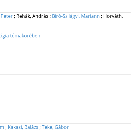
 Péter
;
Rehák, András
;
Bíró-Szilágyi, Mariann
;
Horváth,
ológia témakörében
ám
;
Kakasi, Balázs
;
Teke, Gábor