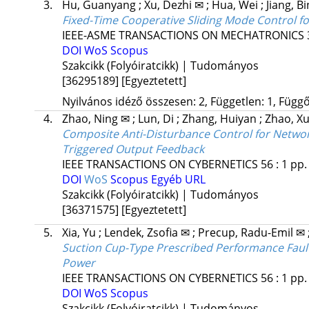
3.
Hu, Guanyang
;
Xu, Dezhi ✉
;
Hua, Wei
;
Jiang, B
Fixed-Time Cooperative Sliding Mode Control fo
IEEE-ASME TRANSACTIONS ON MECHATRONICS
DOI
WoS
Scopus
Szakcikk (Folyóiratcikk) | Tudományos
[36295189]
[Egyeztetett]
Nyilvános idéző összesen: 2, Független: 1, Függő:
4.
Zhao, Ning ✉
;
Lun, Di
;
Zhang, Huiyan
;
Zhao, X
Composite Anti-Disturbance Control for Networ
Triggered Output Feedback
IEEE TRANSACTIONS ON CYBERNETICS
56
:
1
pp.
DOI
WoS
Scopus
Egyéb URL
Szakcikk (Folyóiratcikk) | Tudományos
[36371575]
[Egyeztetett]
5.
Xia, Yu
;
Lendek, Zsofia ✉
;
Precup, Radu-Emil ✉
Suction Cup-Type Prescribed Performance Fault
Power
IEEE TRANSACTIONS ON CYBERNETICS
56
:
1
pp.
DOI
WoS
Scopus
Szakcikk (Folyóiratcikk) | Tudományos