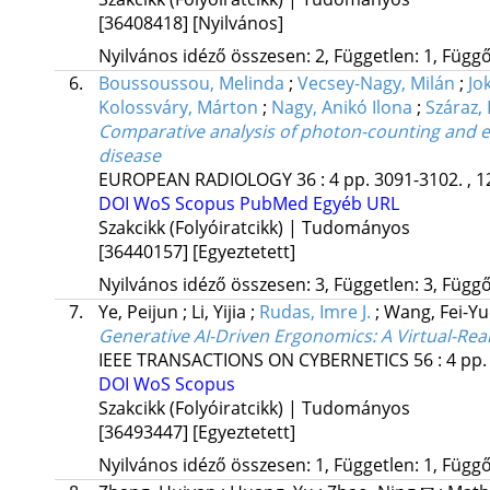
[36408418]
[Nyilvános]
Nyilvános idéző összesen: 2, Független: 1, Függő:
6.
Boussoussou, Melinda
;
Vecsey-Nagy, Milán
;
Jo
Kolossváry, Márton
;
Nagy, Anikó Ilona
;
Száraz, L
Comparative analysis of photon-counting and en
disease
EUROPEAN RADIOLOGY
36
:
4
pp. 3091-3102. , 1
DOI
WoS
Scopus
PubMed
Egyéb URL
Szakcikk (Folyóiratcikk) | Tudományos
[36440157]
[Egyeztetett]
Nyilvános idéző összesen: 3, Független: 3, Függő:
7.
Ye, Peijun
;
Li, Yijia
;
Rudas, Imre J.
;
Wang, Fei-Y
Generative AI-Driven Ergonomics: A Virtual-Re
IEEE TRANSACTIONS ON CYBERNETICS
56
:
4
pp.
DOI
WoS
Scopus
Szakcikk (Folyóiratcikk) | Tudományos
[36493447]
[Egyeztetett]
Nyilvános idéző összesen: 1, Független: 1, Függő: