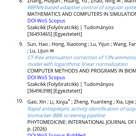
8.
Zhang, Huiyan
;
Huang, Yu
;
Zhao, Ning ✉
;
Math
RBFNN-based adaptive control of singular syste
MATHEMATICS AND COMPUTERS IN SIMULATIO
DOI
WoS
Scopus
Szakcikk (Folyóiratcikk) | Tudományos
[36493465]
[Egyeztetett]
9.
Sun, Hao
;
Hong, Xiaotong
;
Lu, Yijun
;
Wang, Fa
;
Lu, Lijun ✉
CT-free attenuation correction of 13N-ammonia 
model with logarithmic linear normalization
COMPUTER METHODS AND PROGRAMS IN BIOM
DOI
WoS
Scopus
Szakcikk (Folyóiratcikk) | Tudományos
[36496398]
[Egyeztetett]
10.
*
Gao, Xin
;
Li, Xinjia
;
Zheng, Yuanteng
;
Xia, Lijie
Rapid antiepileptic activity identification of is
biomarker-BBB screening pipeline
PHYTOMEDICINE: INTERNATIONAL JOURNAL 
p.
(2026)
DOI
WoS
Scopus
PubMed