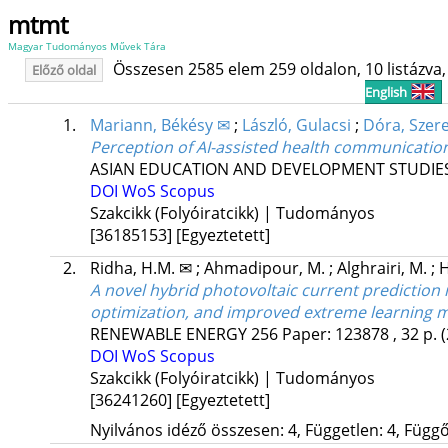
mtmt
Magyar Tudományos Művek Tára
Összesen 2585 elem 259 oldalon, 10 listázva, 
Előző oldal
English
1.
Mariann, Békésy ✉
;
László, Gulacsi
;
Dóra, Szer
Perception of AI-assisted health communicatio
ASIAN EDUCATION AND DEVELOPMENT STUDIE
DOI
WoS
Scopus
Szakcikk (Folyóiratcikk) | Tudományos
[36185153]
[Egyeztetett]
2.
Ridha, H.M. ✉
;
Ahmadipour, M.
;
Alghrairi, M.
;
H
A novel hybrid photovoltaic current prediction 
optimization, and improved extreme learning 
RENEWABLE ENERGY
256
Paper: 123878 , 32 p.
DOI
WoS
Scopus
Szakcikk (Folyóiratcikk) | Tudományos
[36241260]
[Egyeztetett]
Nyilvános idéző összesen: 4, Független: 4, Függő: