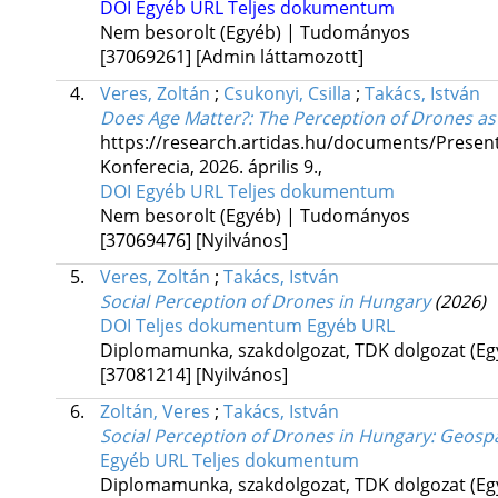
DOI
Egyéb URL
Teljes dokumentum
Nem besorolt (Egyéb) | Tudományos
[37069261]
[Admin láttamozott]
4.
Veres, Zoltán
;
Csukonyi, Csilla
;
Takács, István
Does Age Matter?: The Perception of Drones as 
https://research.artidas.hu/documents/Presen
Konferecia, 2026. április 9.
,
DOI
Egyéb URL
Teljes dokumentum
Nem besorolt (Egyéb) | Tudományos
[37069476]
[Nyilvános]
5.
Veres, Zoltán
;
Takács, István
Social Perception of Drones in Hungary
(2026)
DOI
Teljes dokumentum
Egyéb URL
Diplomamunka, szakdolgozat, TDK dolgozat (E
[37081214]
[Nyilvános]
6.
Zoltán, Veres
;
Takács, István
Social Perception of Drones in Hungary: Geosp
Egyéb URL
Teljes dokumentum
Diplomamunka, szakdolgozat, TDK dolgozat (E