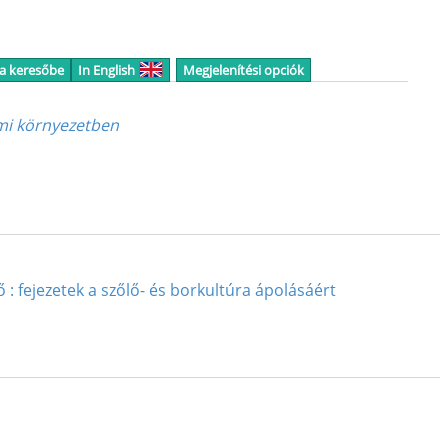
 a keresőbe
In English
Megjelenítési opciók
emi környezetben
: fejezetek a szőlő- és borkultúra ápolásáért