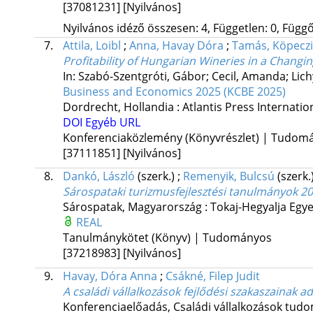
[37081231]
[Nyilvános]
Nyilvános idéző összesen: 4, Független: 0, Függő:
7.
Attila, Loibl
;
Anna, Havay Dóra
;
Tamás, Köpeczi
Profitability of Hungarian Wineries in a Changi
In: Szabó-Szentgróti, Gábor; Cecil, Amanda; Lichy
Business and Economics 2025 (KCBE 2025)
Dordrecht, Hollandia :
Atlantis Press Internatio
DOI
Egyéb URL
Konferenciaközlemény (Könyvrészlet) | Tudom
[37111851]
[Nyilvános]
8.
Dankó, László
(szerk.)
;
Remenyik, Bulcsú
(szerk.
Sárospataki turizmusfejlesztési tanulmányok 20
Sárospatak, Magyarország :
Tokaj-Hegyalja Egy
REAL
Tanulmánykötet (Könyv) | Tudományos
[37218983]
[Nyilvános]
9.
Havay, Dóra Anna
;
Csákné, Filep Judit
A családi vállalkozások fejlődési szakaszainak a
Konferenciaelőadás
,
Családi vállalkozások tud