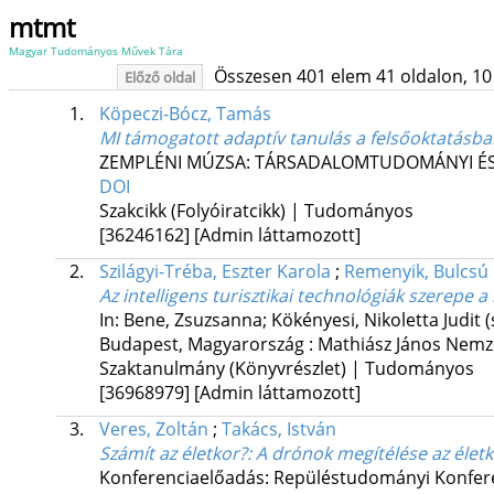
mtmt
Magyar Tudományos Művek Tára
Összesen 401 elem 41 oldalon, 10 li
Előző oldal
1.
Köpeczi-Bócz, Tamás
MI támogatott adaptív tanulás a felsőoktatásba
ZEMPLÉNI MÚZSA: TÁRSADALOMTUDOMÁNYI ÉS
DOI
Szakcikk (Folyóiratcikk) | Tudományos
[36246162]
[Admin láttamozott]
2.
Szilágyi-Tréba, Eszter Karola
;
Remenyik, Bulcsú
Az intelligens turisztikai technológiák szerepe
In: Bene, Zsuzsanna; Kökényesi, Nikoletta Judit (
Budapest, Magyarország :
Mathiász János Nemz
Szaktanulmány (Könyvrészlet) | Tudományos
[36968979]
[Admin láttamozott]
3.
Veres, Zoltán
;
Takács, István
Számít az életkor?: A drónok megítélése az éle
Konferenciaelőadás: Repüléstudományi Konferenc