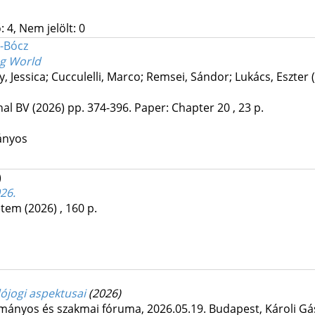
 4, Nem jelölt: 0
-Bócz
ng World
, Jessica; Cucculelli, Marco; Remsei, Sándor; Lukács, Eszter 
nal BV
(2026)
pp. 374-396. Paper: Chapter 20 , 23 p.
ányos
)
26.
etem
(2026)
,
160 p.
dójogi aspektusai
(2026)
ományos és szakmai fóruma, 2026.05.19. Budapest, Károli 