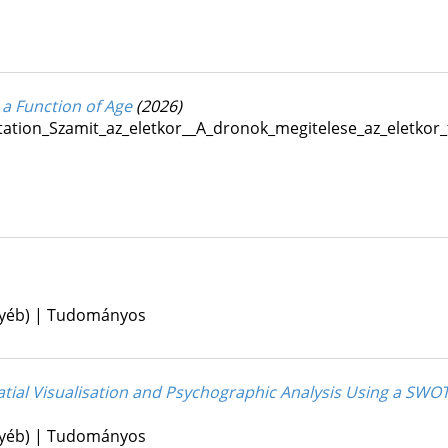
a Function of Age
(2026)
tation_Szamit_az_eletkor__A_dronok_megitelese_az_eletkor
gyéb) | Tudományos
atial Visualisation and Psychographic Analysis Using a SW
gyéb) | Tudományos