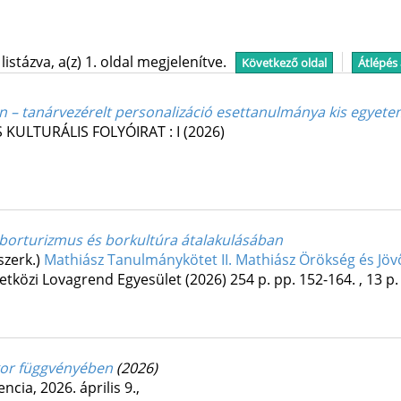
stázva, a(z) 1. oldal megjelenítve.
Következő oldal
Átlépés
n – tanárvezérelt personalizáció esettanulmánya kis egyet
 KULTURÁLIS FOLYÓIRAT
:
I
(2026)
 a borturizmus és borkultúra átalakulásában
szerk.)
Mathiász Tanulmánykötet II. Mathiász Örökség és Jövő 
etközi Lovagrend Egyesület
(2026)
254 p.
pp. 152-164. , 13 p.
tkor függvényében
(2026)
ia, 2026. április 9.
,