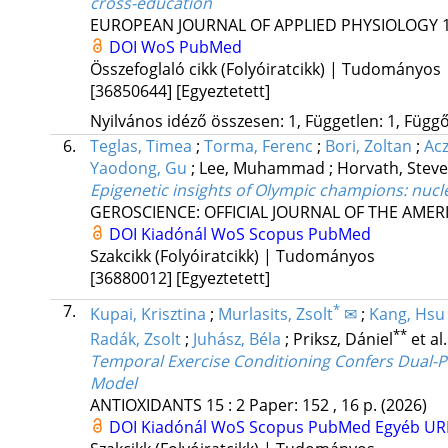
cross-education
EUROPEAN JOURNAL OF APPLIED PHYSIOLOGY
DOI
WoS
PubMed
Összefoglaló cikk (Folyóiratcikk) | Tudományos
[36850644]
[Egyeztetett]
Nyilvános idéző összesen: 1, Független: 1, Függő:
6.
Teglas, Timea
;
Torma, Ferenc
;
Bori, Zoltan
;
Acz
Yaodong, Gu
;
Lee, Muhammad
;
Horvath, Stev
Epigenetic insights of Olympic champions: nuc
GEROSCIENCE: OFFICIAL JOURNAL OF THE AMER
DOI
Kiadónál
WoS
Scopus
PubMed
Szakcikk (Folyóiratcikk) | Tudományos
[36880012]
[Egyeztetett]
7.
*
Kupai, Krisztina
;
Murlasits, Zsolt
✉
;
Kang, Hsu 
**
Radák, Zsolt
;
Juhász, Béla
;
Priksz, Dániel
et al.
Temporal Exercise Conditioning Confers Dual-Ph
Model
ANTIOXIDANTS
15
:
2
Paper: 152 , 16 p.
(2026)
DOI
Kiadónál
WoS
Scopus
PubMed
Egyéb U