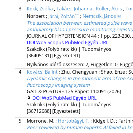
3.
Kekk, Zsófia
;
Takács, Johanna
;
Koller, Ákos
;
Tor
**
Norbert
;
Járai, Zoltán
;
Nemcsik, János ✉
The association between estimated pulse wave 
ambulatory blood pressure monitoring registr
JOURNAL OF HYPERTENSION
44
:
1
pp. 223-230. 
DOI
WoS
Scopus
PubMed
Egyéb URL
Szakcikk (Folyóiratcikk) | Tudományos
[36405131]
[Egyeztetett]
Nyilvános idéző összesen: 2, Független: 0, Függő:
4.
Kovács, Bálint
;
Zhu, Chengyuan
;
Shao, Enze
;
S
Dynamic changes in the moment arm of the Ach
fluoroscopy imaging system
GAIT & POSTURE
125
Paper: 110091
(2026)
DOI
WoS
PubMed
Egyéb URL
Szakcikk (Folyóiratcikk) | Tudományos
[36712688]
[Egyeztetett]
5.
Morrone, M.
;
Hortobágyi, T.
;
Kidgell, D.
;
Farthin
Peer-reviewed by human experts: AI failed in k