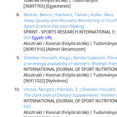
Szakcikk (Folyóiratcikk) | Tudományos
[36897765]
[Egyeztetett]
8.
Molnár, Bence
;
Sterbenz, Tamás
;
Koller, Ákos
Sleep Quality and Recovery Monitoring in Youth S
Sport Science Decision-Making
SPRINT - SPORTS RESEARCH INTERNATIONAL
3
DOI
Egyéb URL
Absztrakt / Kivonat (Folyóiratcikk) | Tudomány
[36901916]
[Admin láttamozott]
9.
Shenker-Horváth, Kinga
;
Benda-Szakszon, Flóra
Low energy availability in dancers: findings fro
INTERNATIONAL JOURNAL OF SPORT NUTRITIO
Absztrakt / Kivonat (Folyóiratcikk) | Tudomány
[36911022]
[Nyilvános]
10.
Utczás, Margita
;
Pálinkás, Z.
;
Shenker-Horváth,
The Dark Side of Dietary Supplements: Hidden 
INTERNATIONAL JOURNAL OF SPORT NUTRITIO
DOI
Absztrakt / Kivonat (Folyóiratcikk) | Tudomány