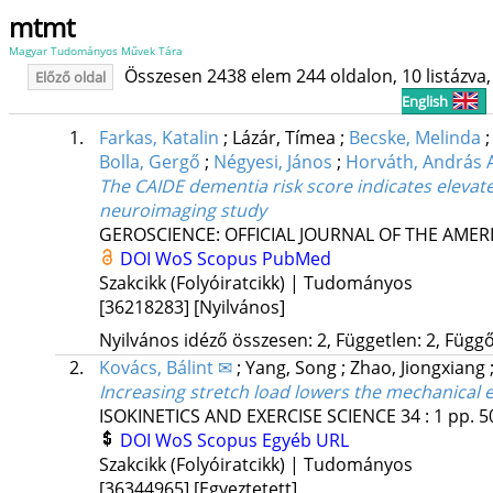
mtmt
Magyar Tudományos Művek Tára
Összesen 2438 elem 244 oldalon, 10 listázva, 
Előző oldal
English
1.
Farkas, Katalin
;
Lázár, Tímea
;
Becske, Melinda
Bolla, Gergő
;
Négyesi, János
;
Horváth, András A
The CAIDE dementia risk score indicates elevated
neuroimaging study
GEROSCIENCE: OFFICIAL JOURNAL OF THE AMER
DOI
WoS
Scopus
PubMed
Szakcikk (Folyóiratcikk) | Tudományos
[36218283]
[Nyilvános]
Nyilvános idéző összesen: 2, Független: 2, Függő:
2.
Kovács, Bálint ✉
;
Yang, Song
;
Zhao, Jiongxiang
Increasing stretch load lowers the mechanical 
ISOKINETICS AND EXERCISE SCIENCE
34
:
1
pp. 50
DOI
WoS
Scopus
Egyéb URL
Szakcikk (Folyóiratcikk) | Tudományos
[36344965]
[Egyeztetett]