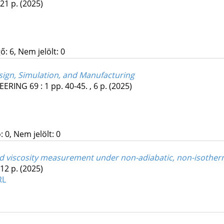
 21 p.
(2025)
: 6, Nem jelölt: 0
esign, Simulation, and Manufacturing
EERING
69
:
1
pp. 40-45. , 6 p.
(2025)
 0, Nem jelölt: 0
old viscosity measurement under non-adiabatic, non-isother
 12 p.
(2025)
RL