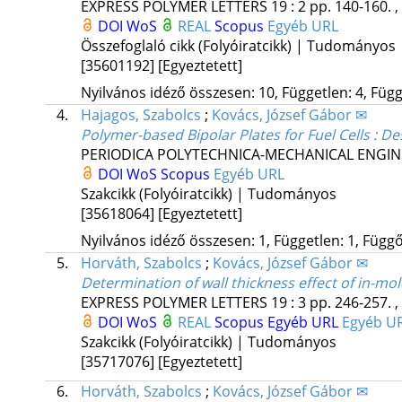
EXPRESS POLYMER LETTERS
19
:
2
pp. 140-160. ,
DOI
WoS
REAL
Scopus
Egyéb URL
Összefoglaló cikk (Folyóiratcikk) | Tudományos
[35601192]
[Egyeztetett]
Nyilvános idéző összesen: 10, Független: 4, Függő
4.
Hajagos, Szabolcs
;
Kovács, József Gábor ✉
Polymer-based Bipolar Plates for Fuel Cells : D
PERIODICA POLYTECHNICA-MECHANICAL ENGIN
DOI
WoS
Scopus
Egyéb URL
Szakcikk (Folyóiratcikk) | Tudományos
[35618064]
[Egyeztetett]
Nyilvános idéző összesen: 1, Független: 1, Függő:
5.
Horváth, Szabolcs
;
Kovács, József Gábor ✉
Determination of wall thickness effect of in-m
EXPRESS POLYMER LETTERS
19
:
3
pp. 246-257. ,
DOI
WoS
REAL
Scopus
Egyéb URL
Egyéb U
Szakcikk (Folyóiratcikk) | Tudományos
[35717076]
[Egyeztetett]
6.
Horváth, Szabolcs
;
Kovács, József Gábor ✉