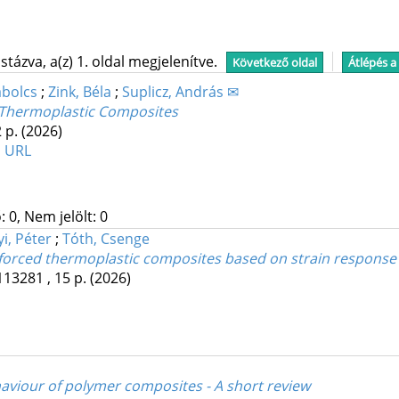
tázva, a(z) 1. oldal megjelenítve.
Következő oldal
Átlépés a
abolcs
;
Zink, Béla
;
Suplicz, András ✉
 Thermoplastic Composites
2 p.
(2026)
 URL
 0, Nem jelölt: 0
i, Péter
;
Tóth, Csenge
inforced thermoplastic composites based on strain respons
113281 , 15 p.
(2026)
aviour of polymer composites - A short review