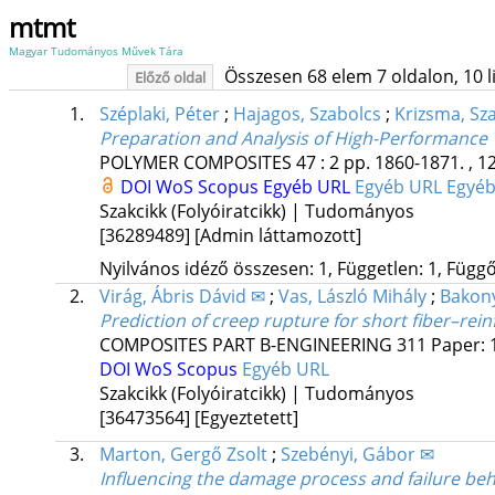
mtmt
Magyar Tudományos Művek Tára
Összesen 68 elem 7 oldalon, 10 lis
Előző oldal
1.
Széplaki, Péter
;
Hajagos, Szabolcs
;
Krizsma, Sz
Preparation and Analysis of High-Performance
POLYMER COMPOSITES
47
:
2
pp. 1860-1871. , 1
DOI
WoS
Scopus
Egyéb URL
Egyéb URL
Egyéb
Szakcikk (Folyóiratcikk) | Tudományos
[36289489]
[Admin láttamozott]
Nyilvános idéző összesen: 1, Független: 1, Függő:
2.
Virág, Ábris Dávid ✉
;
Vas, László Mihály
;
Bakony
Prediction of creep rupture for short fiber–re
COMPOSITES PART B-ENGINEERING
311
Paper: 
DOI
WoS
Scopus
Egyéb URL
Szakcikk (Folyóiratcikk) | Tudományos
[36473564]
[Egyeztetett]
3.
Marton, Gergő Zsolt
;
Szebényi, Gábor ✉
Influencing the damage process and failure beh