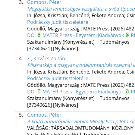
3.
Gombos, Péter
Megújulási lehetőségek vizsgálata a svéd típus
In: Józsa, Krisztián; Bencéné, Fekete Andrea; Cs
Podráczky Judit tiszteletére
Gödöllő, Magyarország :
MATE Press
(2026)
482 
DOI
MATER Press - Egyetemi Kiadványok
R
Szaktanulmány (Könyvrészlet) | Tudományos
[37340621]
[Nyilvános]
4.
Z., Kovács Zoltán
Pillanatkép a magyar irodalomtanítás szakmai k
In: Józsa, Krisztián; Bencéné, Fekete Andrea; Cs
Podráczky Judit tiszteletére
Gödöllő, Magyarország :
MATE Press
(2026)
482 
DOI
MATER Press - Egyetemi Kiadványok
R
Szaktanulmány (Könyvrészlet) | Tudományos
[37340626]
[Nyilvános]
5.
Gombos, Péter
A költő antiutópiája
: Babits Mihály Elza pilóta 
VALÓSÁG: TÁRSADALOMTUDOMÁNYI KÖZLÖNY
Szakcikk (Folyóiratcikk) | Tudományos