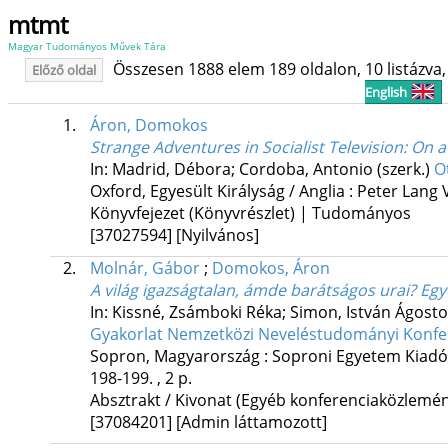
mtmt
Magyar Tudományos Művek Tára
Összesen 1888 elem 189 oldalon, 10 listázva, 
Előző oldal
English
1.
Áron, Domokos
Strange Adventures in Socialist Television: On 
In: Madrid, Débora; Cordoba, Antonio (szerk.)
O
Oxford, Egyesült Királyság / Anglia :
Peter Lang 
Könyvfejezet (Könyvrészlet) | Tudományos
[37027594]
[Nyilvános]
2.
Molnár, Gábor
;
Domokos, Áron
A világ igazságtalan, ámde barátságos urai? Eg
In: Kissné, Zsámboki Réka; Simon, István Ágosto
Gyakorlat Nemzetközi Neveléstudományi Konferen
Sopron, Magyarország :
Soproni Egyetem Kiadó
198-199. , 2 p.
Absztrakt / Kivonat (Egyéb konferenciaközlem
[37084201]
[Admin láttamozott]