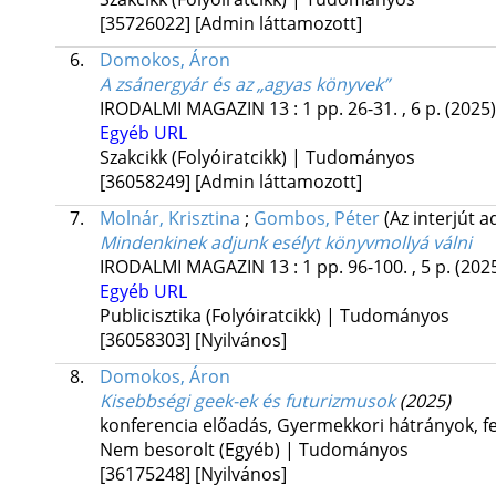
[35726022]
[Admin láttamozott]
6.
Domokos, Áron
A zsánergyár és az „agyas könyvek”
IRODALMI MAGAZIN
13
:
1
pp. 26-31. , 6 p.
(2025)
Egyéb URL
Szakcikk (Folyóiratcikk) | Tudományos
[36058249]
[Admin láttamozott]
7.
Molnár, Krisztina
;
Gombos, Péter
(Az interjút a
Mindenkinek adjunk esélyt könyvmollyá válni
IRODALMI MAGAZIN
13
:
1
pp. 96-100. , 5 p.
(202
Egyéb URL
Publicisztika (Folyóiratcikk) | Tudományos
[36058303]
[Nyilvános]
8.
Domokos, Áron
Kisebbségi geek-ek és futurizmusok
(2025)
konferencia előadás
,
Gyermekkori hátrányok, fe
Nem besorolt (Egyéb) | Tudományos
[36175248]
[Nyilvános]