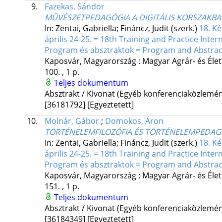
9.
Fazekas, Sándor
MŰVÉSZETPEDAGÓGIA A DIGITÁLIS KORSZAKBA
In: Zentai, Gabriella; Fináncz, Judit (szerk.)
18. K
április 24-25. = 18th Training and Practice Inte
Program és absztraktok = Program and Abstrac
Kaposvár, Magyarország :
Magyar Agrár- és Él
100. , 1 p.
Teljes dokumentum
Absztrakt / Kivonat (Egyéb konferenciaközlem
[36181792]
[Egyeztetett]
10.
Molnár, Gábor
;
Domokos, Áron
TÖRTÉNELEMFILOZÓFIA ÉS TÖRTÉNELEMPEDAG
In: Zentai, Gabriella; Fináncz, Judit (szerk.)
18. K
április 24-25. = 18th Training and Practice Inte
Program és absztraktok = Program and Abstrac
Kaposvár, Magyarország :
Magyar Agrár- és Él
151. , 1 p.
Teljes dokumentum
Absztrakt / Kivonat (Egyéb konferenciaközlem
[36184349]
[Egyeztetett]