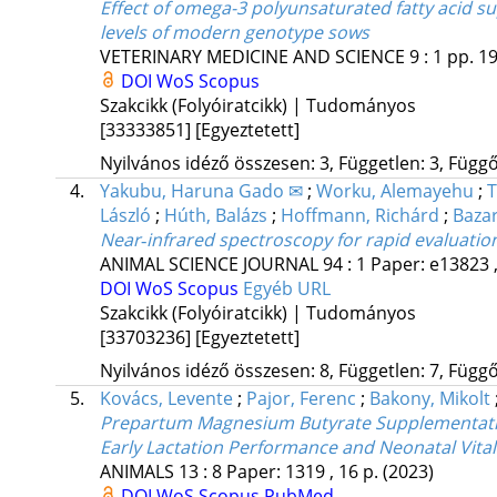
Effect of omega-3 polyunsaturated fatty acid 
levels of modern genotype sows
VETERINARY MEDICINE AND SCIENCE
9
:
1
pp. 19
DOI
WoS
Scopus
Szakcikk (Folyóiratcikk) | Tudományos
[33333851]
[Egyeztetett]
Nyilvános idéző összesen: 3, Független: 3, Függő:
4.
Yakubu, Haruna Gado ✉
;
Worku, Alemayehu
;
T
László
;
Húth, Balázs
;
Hoffmann, Richárd
;
Baza
Near‐infrared spectroscopy for rapid evaluation
ANIMAL SCIENCE JOURNAL
94
:
1
Paper: e13823 ,
DOI
WoS
Scopus
Egyéb URL
Szakcikk (Folyóiratcikk) | Tudományos
[33703236]
[Egyeztetett]
Nyilvános idéző összesen: 8, Független: 7, Függő:
5.
Kovács, Levente
;
Pajor, Ferenc
;
Bakony, Mikolt
Prepartum Magnesium Butyrate Supplementation 
Early Lactation Performance and Neonatal Vital
ANIMALS
13
:
8
Paper: 1319 , 16 p.
(2023)
DOI
WoS
Scopus
PubMed