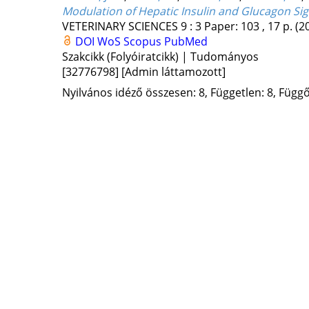
Modulation of Hepatic Insulin and Glucagon Sign
VETERINARY SCIENCES
9
:
3
Paper: 103 , 17 p.
(2
DOI
WoS
Scopus
PubMed
Szakcikk (Folyóiratcikk) | Tudományos
[32776798]
[Admin láttamozott]
Nyilvános idéző összesen: 8, Független: 8, Függő: