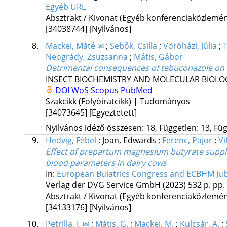
Egyéb URL
Absztrakt / Kivonat (Egyéb konferenciaközlem
[34038744]
[Nyilvános]
8.
Mackei, Máté ✉
;
Sebők, Csilla
;
Vöröházi, Júlia
;
T
Neogrády, Zsuzsanna
;
Mátis, Gábor
Detrimental consequences of tebuconazole on r
INSECT BIOCHEMISTRY AND MOLECULAR BIOLO
DOI
WoS
Scopus
PubMed
Szakcikk (Folyóiratcikk) | Tudományos
[34073645]
[Egyeztetett]
Nyilvános idéző összesen: 18, Független: 13, Füg
9.
Hedvig, Fébel
;
Joan, Edwards
;
Ferenc, Pajor
;
Vi
Effect of prepartum magnesium butyrate supple
blood parameters in dairy cows
In:
European Buiatrics Congress and ECBHM Ju
Verlag der DVG Service GmbH
(2023)
532 p.
pp. 
Absztrakt / Kivonat (Egyéb konferenciaközlem
[34133176]
[Nyilvános]
10.
Petrilla, J. ✉
;
Mátis, G.
;
Mackei, M.
;
Kulcsár, A.
;