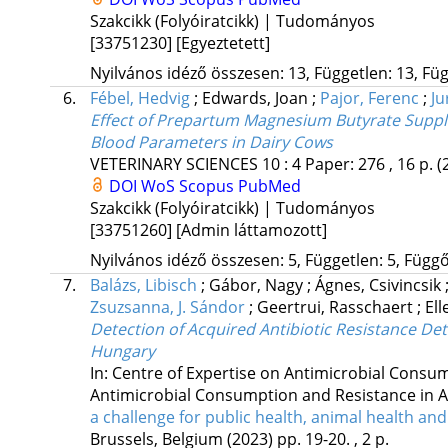
Szakcikk (Folyóiratcikk) | Tudományos
[33751230]
[Egyeztetett]
Nyilvános idéző összesen: 13, Független: 13, Füg
6.
Fébel, Hedvig
;
Edwards, Joan
;
Pajor, Ferenc
;
Ju
Effect of Prepartum Magnesium Butyrate Suppl
Blood Parameters in Dairy Cows
VETERINARY SCIENCES
10
:
4
Paper: 276 , 16 p.
(
DOI
WoS
Scopus
PubMed
Szakcikk (Folyóiratcikk) | Tudományos
[33751260]
[Admin láttamozott]
Nyilvános idéző összesen: 5, Független: 5, Függő:
7.
Balázs, Libisch
;
Gábor, Nagy
;
Ágnes, Csivincsik
Zsuzsanna, J. Sándor
;
Geertrui, Rasschaert
;
El
Detection of Acquired Antibiotic Resistance Det
Hungary
In: Centre of Expertise on Antimicrobial Consu
Antimicrobial Consumption and Resistance in A
a challenge for public health, animal health a
Brussels, Belgium
(2023)
pp. 19-20. , 2 p.