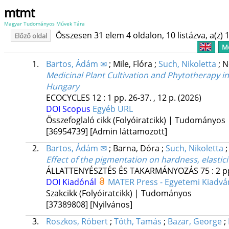
mtmt
Magyar Tudományos Művek Tára
Összesen 31 elem 4 oldalon, 10 listázva, a(z) 1
Előző oldal
Me
1.
Bartos, Ádám ✉
;
Mile, Flóra
;
Such, Nikoletta
;
N
Medicinal Plant Cultivation and Phytotherapy i
Hungary
ECOCYCLES
12
:
1
pp. 26-37. , 12 p.
(2026)
DOI
Scopus
Egyéb URL
Összefoglaló cikk (Folyóiratcikk) | Tudományos
[36954739]
[Admin láttamozott]
2.
Bartos, Ádám ✉
;
Barna, Dóra
;
Such, Nikoletta
Effect of the pigmentation on hardness, elasti
ÁLLATTENYÉSZTÉS ÉS TAKARMÁNYOZÁS
75
:
2
p
DOI
Kiadónál
MATER Press - Egyetemi Kiadv
Szakcikk (Folyóiratcikk) | Tudományos
[37389808]
[Nyilvános]
3.
Roszkos, Róbert
;
Tóth, Tamás
;
Bazar, George
;